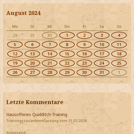
August 2024
Mo
Di
Mi
Do
Fr
Sa
So
29
30
31
1
2
3
4
5
6
7
8
9
10
11
12
13
14
15
16
17
18
19
20
21
22
23
24
25
26
27
28
29
30
31
1
Letzte Kommentare
Hausoffenes Quidditch-Training
Trainingszusammenfassung vom 31.07.2026
Anwesend
:…