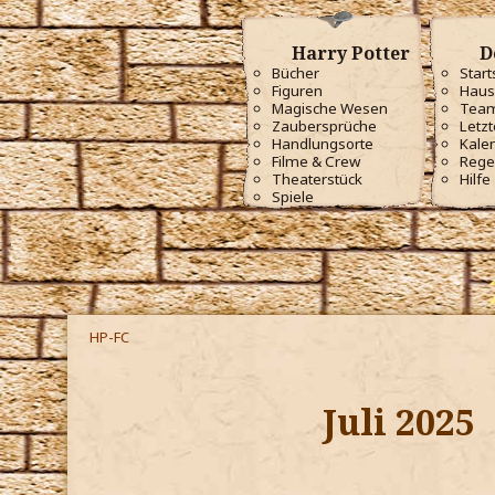
Harry Potter
D
Bücher
Start
Figuren
Haus
Magische Wesen
Tea
Zaubersprüche
Letzt
Handlungsorte
Kale
Filme & Crew
Rege
Theaterstück
Hilfe
Spiele
HP-FC
Juli 2025