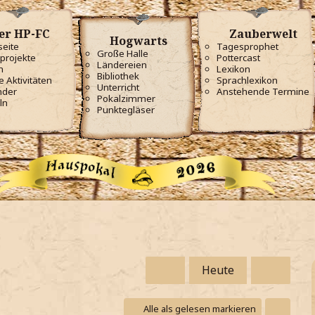
er HP-FC
Zauberwelt
Hogwarts
seite
Tagesprophet
Große Halle
projekte
Pottercast
Ländereien
m
Lexikon
Bibliothek
e Aktivitäten
Sprachlexikon
Unterricht
nder
Anstehende Termine
Pokalzimmer
ln
Punktegläser
Heute
Alle als gelesen markieren