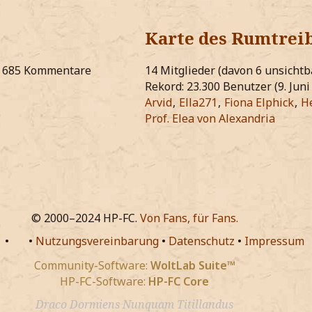
Karte des Rumtrei
685 Kommentare
14 Mitglieder (davon 6 unsicht
Rekord: 23.300 Benutzer (
9. Jun
Arvid
Ella271
Fiona Elphick
H
Prof. Elea von Alexandria
© 2000–2024 HP-FC.
Von Fans, für Fans.
•
•
Nutzungsvereinbarung
•
Datenschutz
•
Impressum
Community-Software:
WoltLab Suite™
HP-FC-Software:
HP-FC Core
Draco Dormiens Nunquam Titillandus