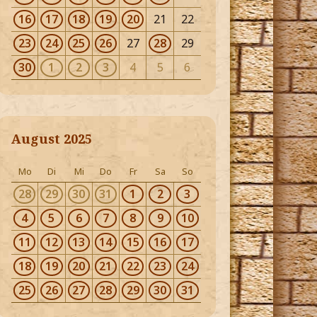
16
17
18
19
20
21
22
23
24
25
26
27
28
29
30
1
2
3
4
5
6
August 2025
Mo
Di
Mi
Do
Fr
Sa
So
28
29
30
31
1
2
3
4
5
6
7
8
9
10
11
12
13
14
15
16
17
18
19
20
21
22
23
24
25
26
27
28
29
30
31