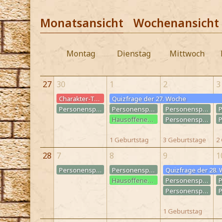
Monatsansicht
Wochenansicht
Montag
Dienstag
Mittwoch
27
30
1
2
3
Charakter-Todestag
Quizfrage der 27. Woche
Quizfrage der 27. Woche
Personenspiel: Treffen des Duellier-Clubs
Personenspiel: Treffen des Zauberschach-Clubs
Personenspiel: Treffen der Schülerzeitung
Hausoffenes Quidditch-Training
Personenspiel: Treffen des Chors/der Schülerband
1 Geburtstag
3 Geburtstage
2
28
7
8
9
1
Personenspiel: Treffen des Duellier-Clubs
Personenspiel: Treffen des Zauberschach-Clubs
Quizfrage der 28.
Hausoffenes Quidditch-Training
Personenspiel: Treffen der Schülerzeitung
Personenspiel: Treffen des Chors/der Schülerband
1 Geburtstag