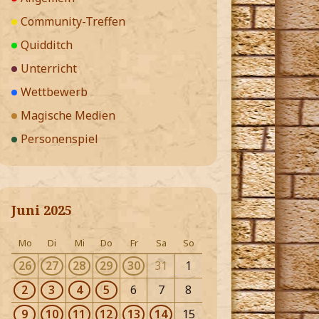
Community-Treffen
Quidditch
Unterricht
Wettbewerb
Magische Medien
Personenspiel
Juni 2025
Mo
Di
Mi
Do
Fr
Sa
So
26
27
28
29
30
31
1
2
3
4
5
6
7
8
9
10
11
12
13
14
15