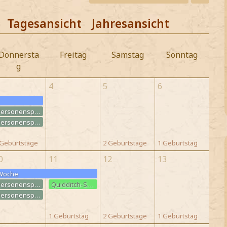
Tagesansicht
Jahresansicht
Donnersta
Freitag
Samstag
Sonntag
g
4
5
6
Quizfrage der 27. Woche
Personenspiel: Treffen des Buch-/Literaturclubs
Personenspiel: Treffen des Zaubertränke-Clubs
 Geburtstage
2 Geburtstage
1 Geburtstag
0
11
12
13
 Woche
Quizfrage der 28. Woche
Quizfrage der 28. Woche
Personenspiel: Treffen des Buch-/Literaturclubs
Quidditch-Schnupper-Training
Personenspiel: Treffen des Zaubertränke-Clubs
1 Geburtstag
2 Geburtstage
1 Geburtstag