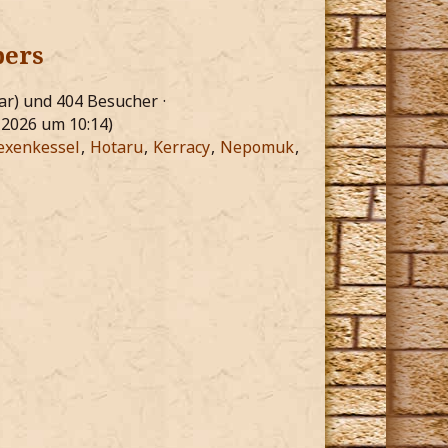
bers
bar) und 404 Besucher
i 2026 um 10:14
)
exenkessel
Hotaru
Kerracy
Nepomuk