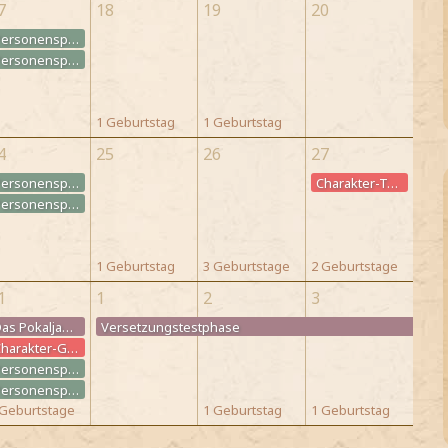
7
18
19
20
Personenspiel: Treffen des Buch-/Literaturclubs
Personenspiel: Treffen des Zaubertränke-Clubs
1 Geburtstag
1 Geburtstag
4
25
26
27
Personenspiel: Treffen des Buch-/Literaturclubs
Charakter-Todestag
Personenspiel: Treffen des Zaubertränke-Clubs
1 Geburtstag
3 Geburtstage
2 Geburtstage
1
1
2
3
Das Pokaljahr ist zu Ende - morgen wird der Hauspokal verliehen
Versetzungstestphase
Versetzungstestphase
Versetzungstestphase
Charakter-Geburtstag
Personenspiel: Treffen des Buch-/Literaturclubs
Personenspiel: Treffen des Zaubertränke-Clubs
 Geburtstage
1 Geburtstag
1 Geburtstag