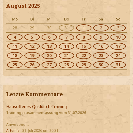
August 2025
Mo
Di
Mi
Do
Fr
Sa
So
28
29
30
31
1
2
3
4
5
6
7
8
9
10
11
12
13
14
15
16
17
18
19
20
21
22
23
24
25
26
27
28
29
30
31
Letzte Kommentare
Hausoffenes Quidditch-Training
Trainingszusammenfassung vom 31.07.2026
Anwesend
:…
Artemis
31. Juli 2026 um 20:31