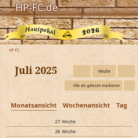
HP-FC.de
Navigation
Harry Potter
Der HP-FC
HP-FC
Hogwarts
Juli 2025
Heute
Zauberwelt
Alle als gelesen markieren
Willkommen
Monatsansicht
Wochenansicht
Tagesa
Jetzt Fanclub-Mitglied werden!
27. Woche
28. Woche