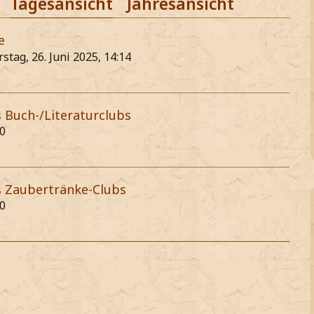
Tagesansicht
Jahresansicht
e
stag, 26. Juni 2025, 14:14
s Buch-/Literaturclubs
00
s Zaubertränke-Clubs
00