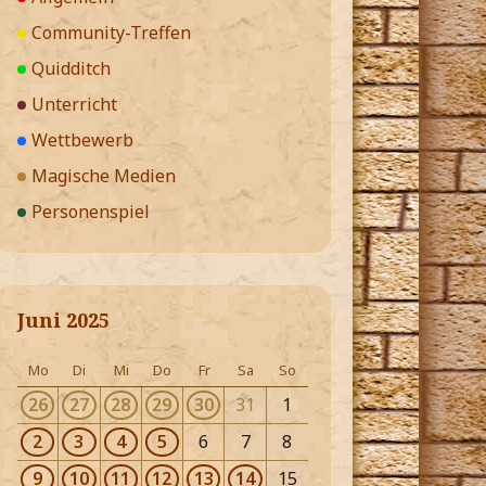
Community-Treffen
Quidditch
Unterricht
Wettbewerb
Magische Medien
Personenspiel
Juni 2025
Mo
Di
Mi
Do
Fr
Sa
So
26
27
28
29
30
31
1
2
3
4
5
6
7
8
9
10
11
12
13
14
15