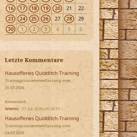
16
17
18
19
20
21
22
23
24
25
26
27
28
29
30
1
2
3
4
5
6
Letzte Kommentare
Hausoffenes Quidditch-Training
Trainingszusammenfassung vom
31.07.2026
Anwesend
:…
Artemis
31. Juli 2026 um 20:31
Hausoffenes Quidditch-Training
Trainingszusammenfassung vom
24.07.2026