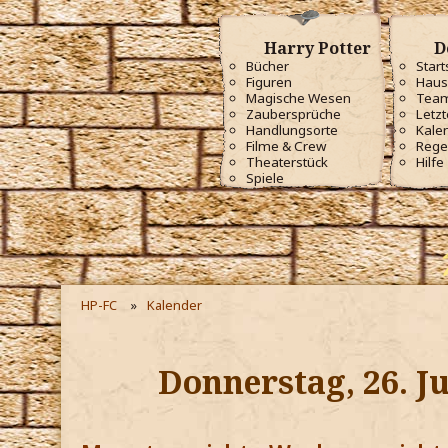
Harry Potter
D
Bücher
Start
Figuren
Haus
Magische Wesen
Tea
Zaubersprüche
Letzt
Handlungsorte
Kale
Filme & Crew
Rege
Theaterstück
Hilfe
Spiele
HP-FC
Kalender
Donnerstag, 26. J