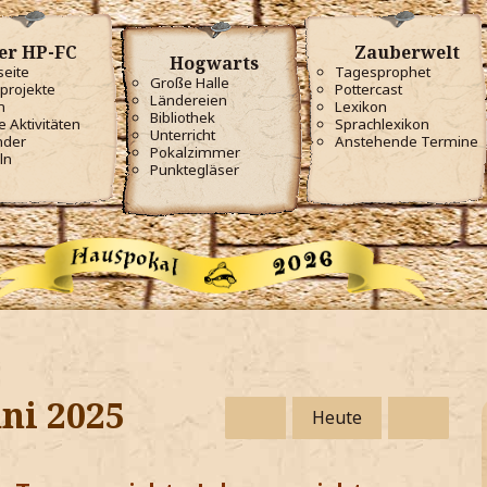
er HP-FC
Zauberwelt
Hogwarts
seite
Tagesprophet
Große Halle
projekte
Pottercast
Ländereien
m
Lexikon
Bibliothek
e Aktivitäten
Sprachlexikon
Unterricht
nder
Anstehende Termine
Pokalzimmer
ln
Punktegläser
uni 2025
Heute