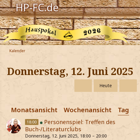
HP-FC.de
Navigation
Harry Potter
Der HP-FC
Kalender
Hogwarts
Donnerstag, 12. Juni 2025
Zauberwelt
Heute
Willkommen
Monatsansicht
Wochenansicht
Tagesa
Jetzt Fanclub-Mitglied werden!
Personenspiel: Treffen des
18:00
Buch-/Literaturclubs
Donnerstag, 12. Juni 2025, 18:00 – 20:00