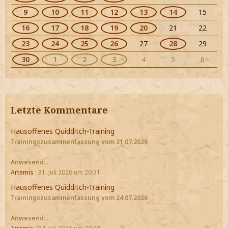
9
10
11
12
13
14
15
16
17
18
19
20
21
22
23
24
25
26
27
28
29
30
1
2
3
4
5
6
Letzte Kommentare
Hausoffenes Quidditch-Training
Trainingszusammenfassung vom 31.07.2026
Anwesend
:…
Artemis
31. Juli 2026 um 20:31
Hausoffenes Quidditch-Training
Trainingszusammenfassung vom 24.07.2026
Anwesend
:…