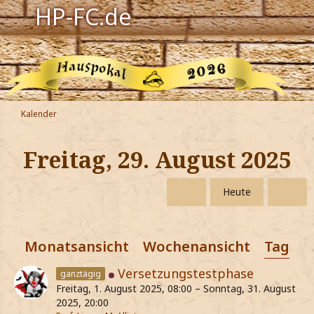
HP-FC.de
Navigation
Harry Potter
Der HP-FC
Kalender
Hogwarts
Freitag, 29. August 2025
Zauberwelt
Heute
Willkommen
Monatsansicht
Wochenansicht
Tagesa
Jetzt Fanclub-Mitglied werden!
Versetzungstestphase
ganztägig
Freitag, 1. August 2025, 08:00 – Sonntag, 31. August
2025, 20:00