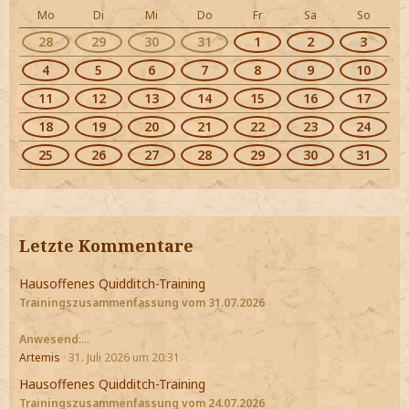
Mo
Di
Mi
Do
Fr
Sa
So
28
29
30
31
1
2
3
4
5
6
7
8
9
10
11
12
13
14
15
16
17
18
19
20
21
22
23
24
25
26
27
28
29
30
31
Letzte Kommentare
Hausoffenes Quidditch-Training
Trainingszusammenfassung vom 31.07.2026
Anwesend
:…
Artemis
31. Juli 2026 um 20:31
Hausoffenes Quidditch-Training
Trainingszusammenfassung vom 24.07.2026