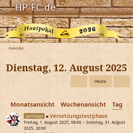
HP-FC.de
Navigation
Harry Potter
Der HP-FC
Kalender
Hogwarts
Dienstag, 12. August 2025
Zauberwelt
Heute
Willkommen
Monatsansicht
Wochenansicht
Tagesa
Jetzt Fanclub-Mitglied werden!
Versetzungstestphase
ganztägig
Freitag, 1. August 2025, 08:00 – Sonntag, 31. August
2025, 20:00