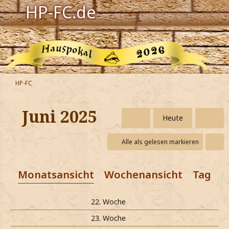
HP-FC.de
Navigation
Harry Potter
Der HP-FC
HP-FC
Hogwarts
Juni 2025
Heute
Zauberwelt
Alle als gelesen markieren
Willkommen
Monatsansicht
Wochenansicht
Tagesa
Jetzt Fanclub-Mitglied werden!
22. Woche
23. Woche