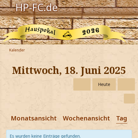
HP-FC.de
Navigation
Harry Potter
Der HP-FC
Kalender
Hogwarts
Mittwoch, 18. Juni 2025
Zauberwelt
Heute
Willkommen
Jetzt Fanclub-Mitglied werden!
Monatsansicht
Wochenansicht
Tagesa
Es wurden keine Einträge gefunden.