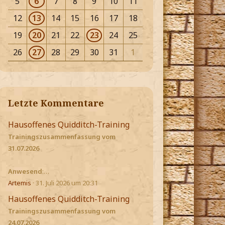
5
6
7
8
9
10
11
12
13
14
15
16
17
18
19
20
21
22
23
24
25
26
27
28
29
30
31
1
Letzte Kommentare
Hausoffenes Quidditch-Training
Trainingszusammenfassung vom
31.07.2026
Anwesend
:…
Artemis
31. Juli 2026 um 20:31
Hausoffenes Quidditch-Training
Trainingszusammenfassung vom
24.07.2026