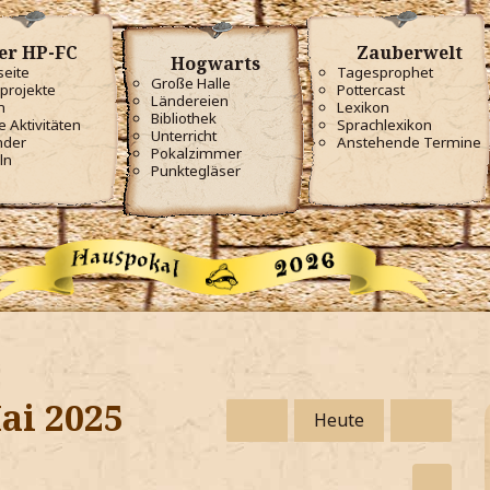
er HP-FC
Zauberwelt
Hogwarts
seite
Tagesprophet
Große Halle
projekte
Pottercast
Ländereien
m
Lexikon
Bibliothek
e Aktivitäten
Sprachlexikon
Unterricht
nder
Anstehende Termine
Pokalzimmer
ln
Punktegläser
ai 2025
Heute