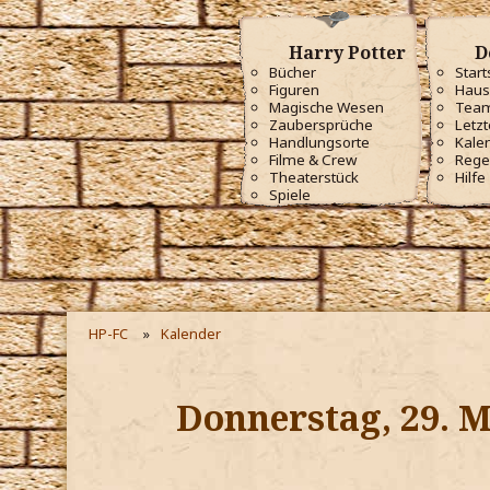
Harry Potter
D
Bücher
Start
Figuren
Haus
Magische Wesen
Tea
Zaubersprüche
Letzt
Handlungsorte
Kale
Filme & Crew
Rege
Theaterstück
Hilfe
Spiele
HP-FC
Kalender
Donnerstag, 29. M