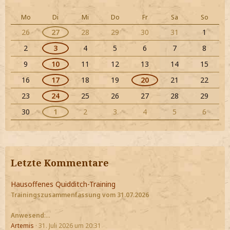
Mo
Di
Mi
Do
Fr
Sa
So
26
27
28
29
30
31
1
2
3
4
5
6
7
8
9
10
11
12
13
14
15
16
17
18
19
20
21
22
23
24
25
26
27
28
29
30
1
2
3
4
5
6
Letzte Kommentare
Hausoffenes Quidditch-Training
Trainingszusammenfassung vom 31.07.2026
Anwesend
:…
Artemis
31. Juli 2026 um 20:31