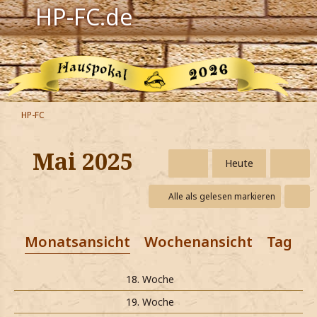
HP-FC.de
Navigation
Harry Potter
Der HP-FC
HP-FC
Hogwarts
Mai 2025
Heute
Zauberwelt
Alle als gelesen markieren
Willkommen
Monatsansicht
Wochenansicht
Tagesa
Jetzt Fanclub-Mitglied werden!
18. Woche
19. Woche