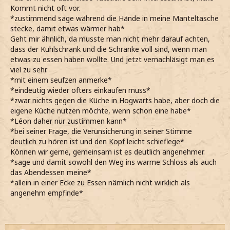
Kommt nicht oft vor.
Schloss hat mich dahingehend sehr nachlässig werden
*zustimmend sage während die Hände in meine Manteltasche
lassen, wo doch jede Mahlzeit in der Großen Halle
stecke, damit etwas wärmer hab*
eingenommen werden konnte.
Geht mir ähnlich, da musste man nicht mehr darauf achten,
*mit einem schiefen Lächeln mein und die Schultern
dass der Kühlschrank und die Schränke voll sind, wenn man
hochziehe*
etwas zu essen haben wollte. Und jetzt vernachläsigt man es
*einen kurzen Moment zögere, ehe mir einen Ruck gebe*
viel zu sehr.
Wir könnten gemeinsam zum Schloss gehen, wenn du
*mit einem seufzen anmerke*
möchtest?
*eindeutig wieder öfters einkaufen muss*
*unsicher vorschlage und den Kopf leicht zur Seite neige*
*zwar nichts gegen die Küche in Hogwarts habe, aber doch die
eigene Küche nutzen möchte, wenn schon eine habe*
*Léon daher nur zustimmen kann*
*bei seiner Frage, die Verunsicherung in seiner Stimme
deutlich zu hören ist und den Kopf leicht schieflege*
Können wir gerne, gemeinsam ist es deutlich angenehmer.
*sage und damit sowohl den Weg ins warme Schloss als auch
das Abendessen meine*
*allein in einer Ecke zu Essen nämlich nicht wirklich als
angenehm empfinde*