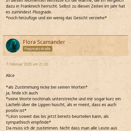
In diesen Momenten vermisse ich die Wärme, die im Vergleich
dazu in Frankreich herrscht. Selbst zu diesen Zeiten im Jahr hat
es zumindest Plusgrade.
*noch hinzufüge und ein wenig das Gesicht verziehe*
Flora Scamander
Piepmatz-Kralle
7. Februar 2025 um 21:20
Alice
*als Zustimmung nicke bei seinen Worten*
Ja, finde ich auch.
*seine Worte nochmals unterstreiche und mir sogar kurz ein
Lächeln über die Lippen huscht, als er meint, dass es auch
positiv ist*
*Léon soweit das bis jetzt bereits beurteilen kann, als
sympathisch empfinde*
Da muss ich dir zustimmen. Nicht dass man alle Leute aus