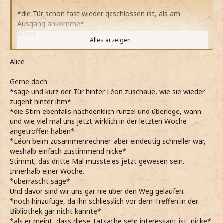
*die Tür schon fast wieder geschlossen ist, als am
Ausgang ankomme*
Merci.
Alles anzeigen
*mich deshalb lächelnd bedanke, als Alice sie mir rasch
wieder öffnet, als sie mich sieht*
Alice
*zu ihr hinaus ins Freie trete und den Reißverschluss
meiner Jacke zuziehe*
Gerne doch.
*nachdenklich die Stirn in Falten lege und im Kopf
*sage und kurz der Tür hinter Léon zuschaue, wie sie wieder
nachrechne*
zugeht hinter ihm*
Das dritte Mal, denke ich. Einmal in der Bibliothek, einmal
*die Stirn ebenfalls nachdenklich runzel und überlege, wann
vor zwei Tagen am See und jetzt hier am Wohnheim.
und wie viel mal uns jetzt wirklich in der letzten Woche
*an den Fingern aufzähle und das schon etwas
angetroffen haben*
verwunderlich finde*
*Léon beim zusammenrechnen aber eindeutig schneller war,
Die Wahrscheinlichkeit für solch einen Zufall ist
weshalb einfach zustimmend nicke*
rechnerisch sehr gering und trotzdem ist sie eingetreten.
Stimmt, das dritte Mal müsste es jetzt gewesen sein.
Das ist eine sehr interessante Tatsache.
Innerhalb einer Woche.
*noch hinzufüge und die Brauen leicht zusammenziehe*
*überrascht sage*
*wir uns schließlich vorher noch nie bewusst über den Weg
Und davor sind wir uns gar nie über den Weg gelaufen.
gelaufen sind*
*noch hinzufüge, da ihn schliesslich vor dem Treffen in der
Oui, auch ich möchte ich ins Schloss. Ich habe seit der
Bibliothek gar nicht kannte*
Rückkehr ins Wohnheim nicht sonderlich auf das Auffüllen
*als er meint, dass diese Tatsache sehr interessant ist, nicke*
des Inhalts meines Kühlschranks geachtet. Die Zeit im