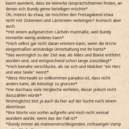
kaum wundere, dass sie keinerlei Gesprächsthemen finden, an
denen sich Bundy gerne beteiligen möchte*
Oh, meinst du etwa, sie möchten den Freitagabend etwa
nicht mit Zickereien und Lästereien verbringen? Komisch aber
auch.
*mit einem aufgesetzten Lächeln mutmaße, weil Bundy
immerhin wenig anderes kann*
*mich selbst gar nicht daran erinnern kann, wenn die letzte
einigermaßen anständige Unterhaltung mit ihr hatte*
*das womöglich zu der Zeit war, als Miles und Blaise entführt
worden sind, und entsprechend schon lange zurückliegt*
*mich beinahe verschlucke, als sie sich und Mulciber "ein Herz
und eine Seele" nennt*
*diese Wortwahl so vollkommen paradox ist, dass nicht
anders kann, als belustigt zu grunzen*
*mir durchaus viele Vergleiche einfielen, dieser jedoch nicht
dazuzählen würde*
Womöglichst bist ja auch du hier auf der Suche nach einem
Abenteuer.
*ihre Worte von vorhin aufgreife und mich nicht einmal
wundern würde, wenn das der Fall ist*
*Bundy immer als männerverschlingenden, rothaarigen Vamp