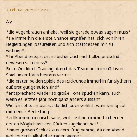
7. Februar 2025 um 20:01
Aly.
*die Augenbrauen anhebe, weil sie gerade etwas sagen muss*
*sie immerhin die erste Chance ergriffen hat, sich von ihren
Begleitungen loszureißen und sich stattdessen mir zu
widmen*
*ihr Abend entsprechend bisher auch nicht allzu prickelnd
gewesen sein muss*
Beim Quidditch-Training, damit das Team auch im nächsten
Spiel unser Haus bestens vertritt.
*die ersten beiden Spiele des Rückrunde immerhin für Slytherin
äußerst gut gelaufen sind*
*entsprechend wieder so große Töne spucken kann, auch
wenn es letztes Jahr noch ganz anders aussah*
Wie ich sehe, amüsierst du dich auch wirklich wahnsinnig gut
mit deiner Begleitung.
*vollkommen ironisch sage, weil sie ihnen immerhin bei der
ersten Möglichkeit den Rücken zugekehrt hat*
*einen großen Schluck aus dem Krug nehme, da den Abend
wohl nur mit Alkohol ertragen werde*