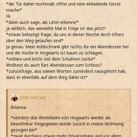
*die Tür daher nochmals öffne und eine einladende Geste
*interessiert nachfrage und den Kopf fragend zur Seite
mache*
neige*
Hi.
*dann auch sage, als Léon erkenne*
ja wirklich, das wievielte Mal in Folge ist das jetzt?
*etwas belustigt frage, da uns in dieser Woche doch öfters
über den Weg gelaufen sind*
Ja genau. Mein Kühlschrank gibt nichts für ein Abendessen her
und die Küche in Hogwarts ist kaum zu schlagen.
*erkläre und leicht mit dem Schultern zucke*
Wolltest du auch fürs Abendessen zum Schloss?
*zurückfrage, aus seinen Worten zumindest rausgehört hab,
dass er ebenfalls auf dem Weg dahin ist*
Zitat von July
Brianna.
*seitdem das Wohnheim von Hogwarts wieder als
bewohnbar freigegeben wurde zurück in meine Wohnung
gezogen bin*
*zwar durchaus etwas mehr Privatsphäre und vor allem