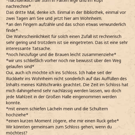
*nachdenklich die Stirn in Falten lege und im Kopf
nachrechne*
Das dritte Mal, denke ich. Einmal in der Bibliothek, einmal vor
zwei Tagen am See und jetzt hier am Wohnheim.
*an den Fingern aufzähle und das schon etwas verwunderlich
finde*
Die Wahrscheinlichkeit für solch einen Zufall ist rechnerisch
sehr gering und trotzdem ist sie eingetreten. Das ist eine sehr
interessante Tatsache.
*noch hinzufüge und die Brauen leicht zusammenziehe*
*wir uns schließlich vorher noch nie bewusst über den Weg
gelaufen sind*
Oui, auch ich möchte ich ins Schloss. Ich habe seit der
Rückkehr ins Wohnheim nicht sonderlich auf das Auffüllen des
Inhalts meines Kühlschranks geachtet. Die Zeit im Schloss hat
mich dahingehend sehr nachlässig werden lassen, wo doch
jede Mahlzeit in der Großen Halle eingenommen werden
konnte.
*mit einem schiefen Lächeln mein und die Schultern
hochziehe*
*einen kurzen Moment zögere, ehe mir einen Ruck gebe*
Wir könnten gemeinsam zum Schloss gehen, wenn du
möchtest?