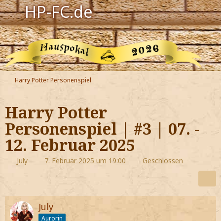
HP-FC.de
Navigation
Harry Potter
Der HP-FC
Harry Potter Personenspiel
Hogwarts
Harry Potter
Zauberwelt
Personenspiel | #3 | 07. -
12. Februar 2025
Willkommen
July
7. Februar 2025 um 19:00
Geschlossen
Jetzt Fanclub-Mitglied werden!
July
Aurorin