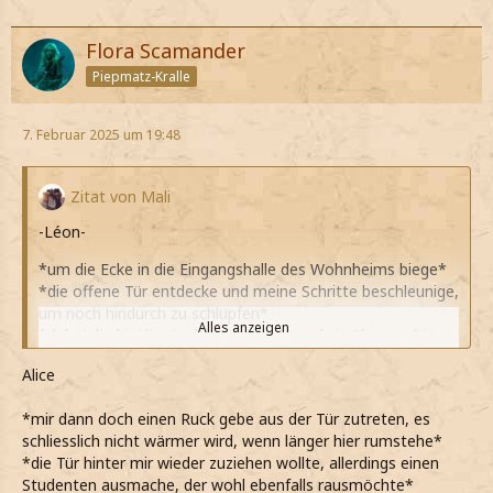
Flora Scamander
Piepmatz-Kralle
7. Februar 2025 um 19:48
Zitat von Mali
-Léon-
*um die Ecke in die Eingangshalle des Wohnheims biege*
*die offene Tür entdecke und meine Schritte beschleunige,
um noch hindurch zu schlüpfen*
Alles anzeigen
*dabei direkt Alice in die Arme laufe und sie überrascht
anlächle*
Alice
Oh, salut, Alice. So schnell sieht man sich wieder.
*sie direkt begrüße und halb in der Tür stehen bleibe*
*mir dann doch einen Ruck gebe aus der Tür zutreten, es
*ihr aktuell doch sehr häufig über den Weg laufe*
schliesslich nicht wärmer wird, wenn länger hier rumstehe*
*das aber nicht schlimm finde, weil Alice durchaus
*die Tür hinter mir wieder zuziehen wollte, allerdings einen
sympathisch finde*
Studenten ausmache, der wohl ebenfalls rausmöchte*
Bist du ebenfalls auf dem Weg zum Schloss?