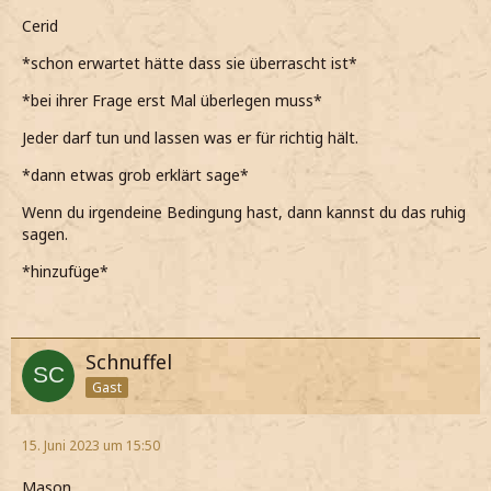
Euphorie verliere*
Cerid
*Nicht sicher bin, worauf er hinaus will*
*schon erwartet hätte dass sie überrascht ist*
Will er nun, dass die Beziehung klappt oder will er doch
*bei ihrer Frage erst Mal überlegen muss*
keine?
Jeder darf tun und lassen was er für richtig hält.
*Mir durch den Kopf geht*
*dann etwas grob erklärt sage*
*Ihn aber mal weiterreden lasse, da er das vielleicht noch
klärt*
Wenn du irgendeine Bedingung hast, dann kannst du das ruhig
sagen.
*Fragend eine Augenbraue hebe, als er meint, dass mir
auch alles offen halte*
*hinzufüge*
*Mich frage, ob er von Abaddon weiß*
*Da aber auch nicht wirklich viel passiert ist*
Schnuffel
*Weshalb nicht ganz weiß, was er sagen will*
Gast
*Seine nächste Frage dann wirklich überraschend kommt*
15. Juni 2023 um 15:50
Darüber habe ich noch gar nicht nachgedacht..
Mason