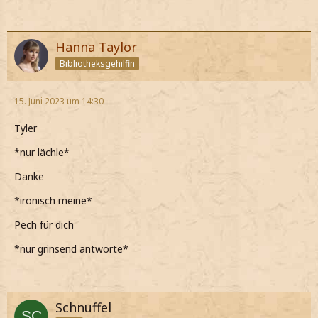
Hanna Taylor
Bibliotheksgehilfin
15. Juni 2023 um 14:30
Tyler
*nur lächle*
Danke
*ironisch meine*
Pech für dich
*nur grinsend antworte*
Schnuffel