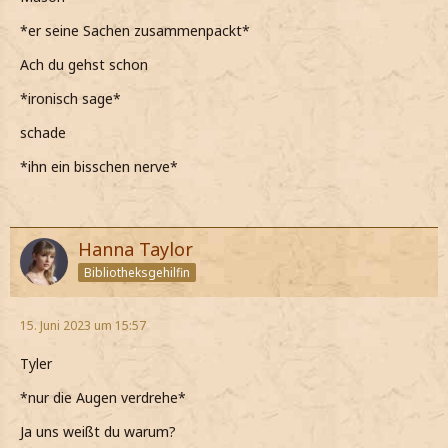
*Erstaunt zugebe*
*er seine Sachen zusammenpackt*
*Mir diese Option tatsächlich noch nicht in den Sinn
gekommen ist*
Ach du gehst schon
Was.. würde das genau für uns heißen?
*ironisch sage*
*Vorsichtig nachfrage*
schade
*Besser erst klären sollten, was wir unter "offener
*ihn ein bisschen nerve*
Beziehung" verstehen, bevor mich entscheide*
*Nicht sicher bin, ob ihn gerne mit jemand anderem teilen
wollen würde*
Hanna Taylor
*Andererseits wirklich gerne mit ihm zusammen wäre*
Bibliotheksgehilfin
*Das ganze zwischen uns echt verstrickt ist*
15. Juni 2023 um 15:57
Tyler
*nur die Augen verdrehe*
Ja uns weißt du warum?