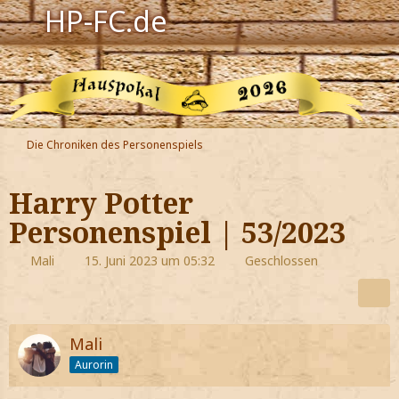
HP-FC.de
Navigation
Harry Potter
Der HP-FC
Die Chroniken des Personenspiels
Hogwarts
Harry Potter
Zauberwelt
Personenspiel | 53/2023
Willkommen
Mali
15. Juni 2023 um 05:32
Geschlossen
Jetzt Fanclub-Mitglied werden!
Mali
Aurorin