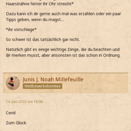
Haarsträhne hinter ihr Ohr streicht*
*mir gedanklich Notizen seiner Hinweise mache und ihm
Dazu kann ich dir gerne auch mal was erzählen oder ein paar
ein dankbares Lächeln schenke*
Tipps geben, wenn du magst…
Vielen Dank, das ist eine super Idee. Danke!
*ihr vorschlage*
*überschwänglich sage und ihm den Block wieder
So schwer ist das tatsächlich gar nicht.
abnehme, als er ihn mir reicht*
Natürlich gibt es einige wichtige Dinge, die du beachten und
Mit diesen Tipps kann ja eigentlich nichts mehr schief
dir merken musst, aber ansonsten ist das schon in Ordnung.
gehen.
*dann auch lächelnd entgegne und mir eine Strähne
hinters Ohr streiche*
Junis J. Noah Millefeuille
*den Block neben mich lege und mein Gesicht ein wenig
Wettbewerbskomitee
gen Sonne strecke*
Ich tue mich ja tatsächlich ein wenig schwer mit
14. Juni 2023 um 18:08
Umhängen. Kleider mag ich sehr gerne, und vor allem auch
Schmuck. Umhänge hingegen sind ... nicht so meine Stärke.
Cerid
*mir und ihm eingestehe, da das immerhin auch kein
Zum Glück.
Geheimnis ist*