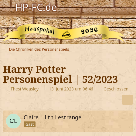
HP-FC.de
Navigation
Harry Potter
Der HP-FC
Die Chroniken des Personenspiels
Hogwarts
Harry Potter
Zauberwelt
Personenspiel | 52/2023
Willkommen
Thesi Weasley
13. Juni 2023 um 06:46
Geschlossen
Jetzt Fanclub-Mitglied werden!
Claire Lilith Lestrange
Gast