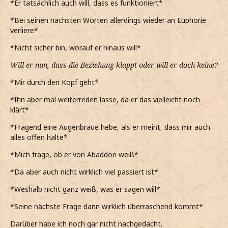
*Er tatsächlich auch will, dass es funktioniert*
*zu ihr meine und schlucke*
*Bei seinen nächsten Worten allerdings wieder an Euphorie
Ich weiß nicht ob ich so der Beziehungstyp bin.
verliere*
*erhlich zugebe*
*Nicht sicher bin, worauf er hinaus will*
Und du hältst dir ja auch alle Optionen offen.
Will er nun, dass die Beziehung klappt oder will er doch keine?
*mir rausrutscht*
*Mir durch den Kopf geht*
*das eigentlich gar nicht meine Art ist unbedacht zu reden
*Ihn aber mal weiterreden lasse, da er das vielleicht noch
aber auch grade ziemlich nervös bin*
klärt*
Ich weiß nicht ob du dazu bereit bist, aber was hälst du
*Fragend eine Augenbraue hebe, als er meint, dass mir auch
von einer offenen Beziehung?
alles offen halte*
*es mir viel Überwindung kostet sie das zu fragen*
*Mich frage, ob er von Abaddon weiß*
*Da aber auch nicht wirklich viel passiert ist*
*Weshalb nicht ganz weiß, was er sagen will*
*Seine nächste Frage dann wirklich überraschend kommt*
Darüber habe ich noch gar nicht nachgedacht..