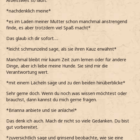
Arbeitswelt so läuft.
*zustimmend erwidere und ganz seiner Meinung bin*
*nachdenklich meine*
*mich deshalb ja auch für das Studium entschieden habe,
auch wenn mir noch unsicher bin, wie es danach
*es im Laden meiner Mutter schon manchmal anstrengend
weitergeht*
finde, es aber trotzdem viel Spaß macht*
*einen scheuen Blick auf die beiden Hunde werfe,
Das glaub ich dir sofort….
allerdings einen Teufel tun werde, sie zu streicheln*
*leicht schmunzelnd sage, als sie ihren Kauz erwähnt*
*stattdessen nur nicke, als er mir die Namen der Tiere
Manchmal bleibt mir kaum Zeit zum lernen oder für andere
nennt*
Dinge, aber ich liebe meine Hunde. Sie sind mir die
Ich habe nur einen Kauz, das reicht mir schon an
Verantwortung wert.
Verantwortung.
*mit einem Lächeln sage und zu den beiden hinüberblicke*
*scherzend entgegne, weil das Tier immerhin meistens in
Sehr gerne doch. Wenn du noch was wissen möchtest oder
der Eulerei herumlungert*
brauchst, dann kannst du mich gerne fragen.
*allerdings auch gar keine Zeit für Haustiere hätte*
*Brianna anbiete und sie anlächel*
*Abaddon aufmerksam beobachte, als er sich die Skizze
Das denk ich auch. Mach dir nicht so viele Gedanken. Du bist
genau anschaut*
gut vorbereitet.
*seine Kommentare zu meinen Arbeiten dankend
*zuversichtlich sage und grinsend beobachte, wie sie eine
entgegennehme*