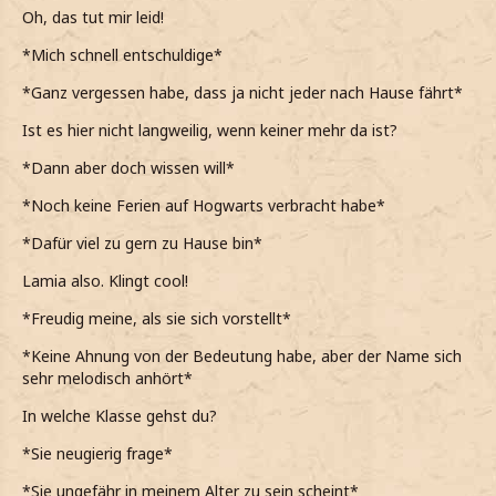
Oh, das tut mir leid!
I-Ich hab k-keine F-Familie mehr…..
*Mich schnell entschuldige*
*noch leiser als zuvor schon hinzufüge und auf meine
Hände sehe*
*Ganz vergessen habe, dass ja nicht jeder nach Hause fährt*
L-Lamia…
Ist es hier nicht langweilig, wenn keiner mehr da ist?
*mich dann auch vorstelle und Nate ansehe*
*Dann aber doch wissen will*
*mich frage, wie man es schafft so eine Frohnatur sein zu
*Noch keine Ferien auf Hogwarts verbracht habe*
können*
*Dafür viel zu gern zu Hause bin*
Lamia also. Klingt cool!
*Freudig meine, als sie sich vorstellt*
*Keine Ahnung von der Bedeutung habe, aber der Name sich
sehr melodisch anhört*
In welche Klasse gehst du?
*Sie neugierig frage*
*Sie ungefähr in meinem Alter zu sein scheint*