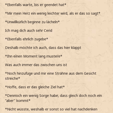
*Ebenfalls warte, bis er geendet hat*
Das sollten wir wohl.
*Mir mein Herz ein wenig leichter wird, als er das so sagt*
*bekommen sage*
*Unwillkürlich beginne zu lächeln*
Ich habe nachgedacht. Viel nachgedacht.
Ich mag dich auch sehr Cerid
*beginne*
*Ebenfalls ehrlich zugebe*
Ich mag dich wirklich sehr Laura.
Deshalb möchte ich auch, dass das hier klappt
*erhlich feststelle*
*Ihn einen Moment lang mustere*
Was auch immer das zwischen uns ist
*Noch hinzufüge und mir eine Strähne aus dem Gesicht
streiche*
*Hoffe, dass er das gleiche Ziel hat*
*Dennoch ein wenig Sorge habe, dass gleich doch noch ein
"aber" kommt*
*Nicht wüsste, weshalb er sonst so viel hat nachdenken