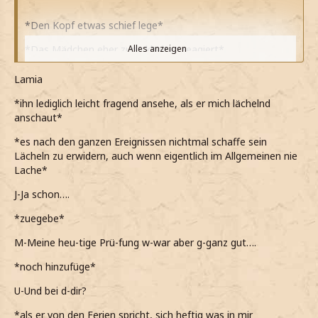
*Den Kopf etwas schief lege*
*Das Mädchen eher zurückhalten reagiert*
Alles anzeigen
*Ihr ein warmes Lächeln schenke*
Lamia
*Glaube, sie schonmal irgendwo gesehen zu haben*
*ihn lediglich leicht fragend ansehe, als er mich lächelnd
anschaut*
*Mich aber nicht recht erinnern kann, wo*
*es nach den ganzen Ereignissen nichtmal schaffe sein
Na, auch im Prüfungsstress?
Lächeln zu erwidern, auch wenn eigentlich im Allgemeinen nie
Lache*
*Mit etwas Smalltalk beginne*
J-Ja schon….
*Einen Stein von der Wiese aufsammel und ihn abwesend
ins Wasser werfe*
*zuegebe*
Ich kann's kaum erwarten, wenn endlich Ferien sind!
M-Meine heu-tige Prü-fung w-war aber g-ganz gut….
*Dann weiter erzähle*
*noch hinzufüge*
Freust du dich auch auf die Ferien? Bestimmt, jeder freut
U-Und bei d-dir?
sich drauf. Endlich geht's zurück nach Hause, die Familie
wiedersehen!
*als er von den Ferien spricht, sich heftig was in mir