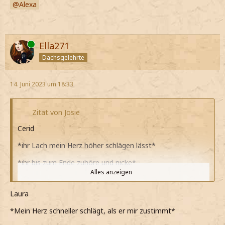
Alexa
Online
Ella271
Dachsgelehrte
14. Juni 2023 um 18:33
Zitat von Josie
Cerid
*ihr Lach mein Herz höher schlägen lässt*
*ihr bis zum Ende zuhöre und nicke*
Alles anzeigen
Das hoffe ich auch.
Laura
*zustimmend sage*
*Mein Herz schneller schlägt, als er mir zustimmt*
Wegen dem Irgendwas wollte ich mit dir reden.