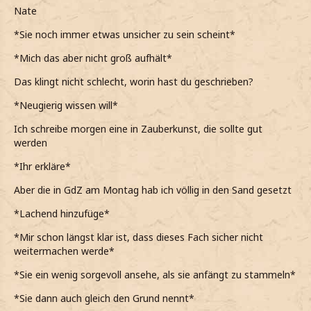
Lächeln zu erwidern, auch wenn eigentlich im Allgemeinen
Nate
nie Lache*
*Sie noch immer etwas unsicher zu sein scheint*
J-Ja schon….
*Mich das aber nicht groß aufhält*
*zuegebe*
Das klingt nicht schlecht, worin hast du geschrieben?
M-Meine heu-tige Prü-fung w-war aber g-ganz gut….
*Neugierig wissen will*
*noch hinzufüge*
Ich schreibe morgen eine in Zauberkunst, die sollte gut
U-Und bei d-dir?
werden
*als er von den Ferien spricht, sich heftig was in mir
*Ihr erkläre*
zusammenzieht*
Aber die in GdZ am Montag hab ich völlig in den Sand gesetzt
*schon seit meinem 11ten Lebensjahr die Ferien in
*Lachend hinzufüge*
Hogwarts verbracht hatte*
*Mir schon längst klar ist, dass dieses Fach sicher nicht
*im Leben nicht zu meiner Tante gehen würde, die mich
weitermachen werde*
sehr hasst*
*Sie ein wenig sorgevoll ansehe, als sie anfängt zu stammeln*
I-Ich…. A-Also i-ich bin so-wieso wie je-des Jahr h-hier….
*Sie dann auch gleich den Grund nennt*
*leise stammelnd von mir gebe*