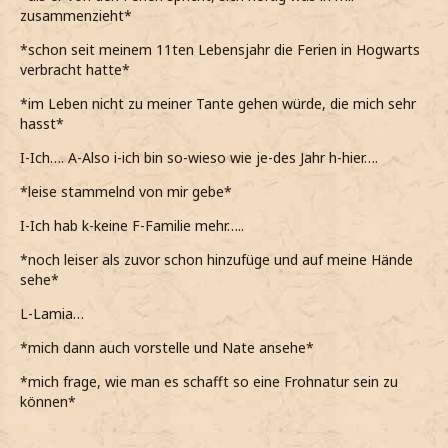
zusammenzieht*
*Einfach weiter plapper*
*schon seit meinem 11ten Lebensjahr die Ferien in Hogwarts
*Gerade in guter Laune bin und nicht Recht darüber
verbracht hatte*
nachdenke, was tue oder sage*
*im Leben nicht zu meiner Tante gehen würde, die mich sehr
*Noch einen Stein ins Wasser werfe*
hasst*
Ich bin übrigens Nathaniel. Aber die meisten nennen mich
I-Ich…. A-Also i-ich bin so-wieso wie je-des Jahr h-hier….
Nate
*leise stammelnd von mir gebe*
*Sie dann wieder angrinse*
I-Ich hab k-keine F-Familie mehr…..
*Hoffe, dass sie nicht meinetwegen so nervös ist*
*noch leiser als zuvor schon hinzufüge und auf meine Hände
sehe*
L-Lamia…
*mich dann auch vorstelle und Nate ansehe*
*mich frage, wie man es schafft so eine Frohnatur sein zu
können*