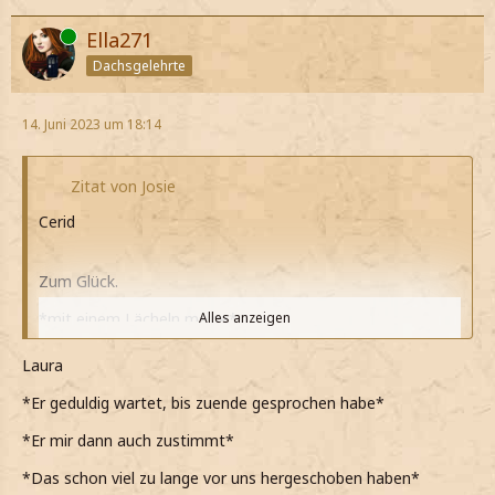
Online
Ella271
Dachsgelehrte
14. Juni 2023 um 18:14
Zitat von Josie
Cerid
Zum Glück.
*mit einem Lächeln meine*
Alles anzeigen
*sie wohl, dass selbe Problem wie ich hat, aber eigentlich
Laura
alle Studenten wohl daran leiden*
*Er geduldig wartet, bis zuende gesprochen habe*
*warte bis sie weiter spricht*
*Er mir dann auch zustimmt*
*mir aber schon denken kann was sie gleich sagen wird*
*Das schon viel zu lange vor uns hergeschoben haben*
*dann nicke*