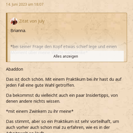
14. Juni 2023 um 18:07
Zitat von July
Brianna.
*bei seiner Frage den Kopf etwas schief lege und einen
Moment über meine Worte nachdenke*
Alles anzeigen
Gut. Das Praktikum gefällt mir sehr gut und Madam
Malkins hat ein großes Wissen über Mode und Stoffe.
Abaddon
Aber es ist schon auch sehr anspruchsvoll, vor allem
Das ist doch schön. Mit einem Praktikum bei ihr hast du auf
neben dem Studium.
jeden Fall eine gute Wahl getroffen.
*ehrlich gestehe, weil während des Semesters kaum Zeit
Da bekommst du vielleicht auch ein paar Insidertipps, von
für etwas anderes hatte*
denen andere nichts wissen.
*leider echt viel dafür auf der Strecke geblieben ist*
*mit einem Zwinkern zu ihr meine*
Das sehe ich ganz genau so. Spaß an der Sache ist das
Das stimmt, aber so ein Praktikum ist sehr vorteilhaft, um
wichtige, dann fällt einem das Lernen auch leichter.
auch vorher auch schon mal zu erfahren, wie es in der