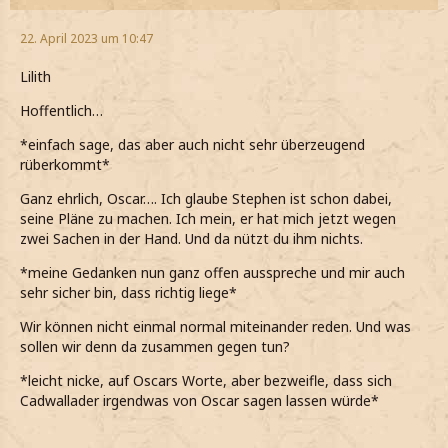
*sie leicht verwirrt frage*
22. April 2023 um 10:47
*dann Fluff auf meinen Arm nehme und erstmal schaue,
ob er sich irgendwas getan hat, aber alles in Ordnung zu
Lilith
sein scheint*
Hoffentlich…
*in den ZS schleich*
*einfach sage, das aber auch nicht sehr überzeugend
rüberkommt*
Ganz ehrlich, Oscar…. Ich glaube Stephen ist schon dabei,
seine Pläne zu machen. Ich mein, er hat mich jetzt wegen
zwei Sachen in der Hand. Und da nützt du ihm nichts.
*meine Gedanken nun ganz offen ausspreche und mir auch
sehr sicher bin, dass richtig liege*
Wir können nicht einmal normal miteinander reden. Und was
sollen wir denn da zusammen gegen tun?
*leicht nicke, auf Oscars Worte, aber bezweifle, dass sich
Cadwallader irgendwas von Oscar sagen lassen würde*