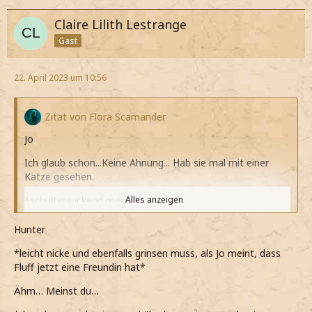
Claire Lilith Lestrange
Gast
22. April 2023 um 10:56
Zitat von Flora Scamander
Jo
Ich glaub schon...Keine Ahnung... Hab sie mal mit einer
Katze gesehen.
*schulterzuckend meine*
Alles anzeigen
*bei seinen Worten leicht grinse*
Hunter
*er dann meint das es nicht so schlimm werden wird und
*leicht nicke und ebenfalls grinsen muss, als Jo meint, dass
ihn kurz dankbar anlächle*
Fluff jetzt eine Freundin hat*
*wir mit Abstand vor der Weide zustehen kommen und
Ähm… Meinst du…
Hunter mit Imobilus den Baum verlangsamt*