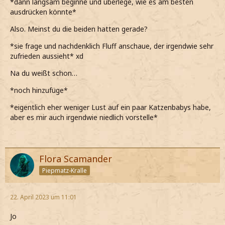
*dann langsam beginne und überlege, wie es am besten
*wir dann durch den Eingang in den Gang kommen und
ausdrücken könnte*
wenig später bereits in der Hütte sind*
Also. Meinst du die beiden hatten gerade?
*wir in einem Raum ankommen wo uns umsehen*
*sie frage und nachdenklich Fluff anschaue, der irgendwie sehr
*in einer Ecke plötzlich zwei Katzen ausfindig mache und
zufrieden aussieht* xd
die eine davon definitiv Fluff ist*
Na du weißt schon…
*das schnurren der beiden Katzen bis hier hin höre und
schmunzelnd zu Hunter schaue*
*noch hinzufüge*
*Hunter dann Fluff ruft und die andere Katze erschrocken
*eigentlich eher weniger Lust auf ein paar Katzenbabys habe,
aufspringt und weg rennt*
aber es mir auch irgendwie niedlich vorstelle*
*Fluff dann aber auf uns zukommt*
*den Kopf schüttle als Hunter fragt ob die andere Katze
Flora Scamander
kenne*
Piepmatz-Kralle
Nein... Ich kenn sie nicht.
*meine*
22. April 2023 um 11:01
Fluff hat wohl ne Freundin.
Jo