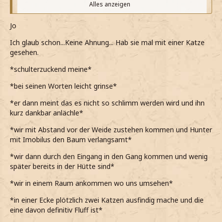
Alles anzeigen
Wusste gar nicht, dass sie sowas wie Gefühle hat.
Jo
*ironisch meine und die Augen verdrehe*
Ich glaub schon...Keine Ahnung... Hab sie mal mit einer Katze
*aber auch nicht weiter über dieses Biest reden will*
gesehen.
So schlimm wird’s schon nicht.
*schulterzuckend meine*
Ich pass auf dich auf, mein Engel.
*bei seinen Worten leicht grinse*
*lächelnd sage und ihr einen sanften Kuss gebe*
*er dann meint das es nicht so schlimm werden wird und ihn
kurz dankbar anlächle*
*mit etwas Abstand vor der heulenden Hütte zum Stehen
kommen und meinen ZS ziehe*
*wir mit Abstand vor der Weide zustehen kommen und Hunter
mit Imobilus den Baum verlangsamt*
Immobilus.
*wir dann durch den Eingang in den Gang kommen und wenig
*rufe und die Äste der peitschenden Weide sich nur noch
später bereits in der Hütte sind*
in Zeitlupe bewegen*
*wir in einem Raum ankommen wo uns umsehen*
*dann mit Jo an der Hand vorsichtig den Eingang passieren
und wir dann ein paar Treppen hochlaufen*
*in einer Ecke plötzlich zwei Katzen ausfindig mache und die
eine davon definitiv Fluff ist*
*in einem Raum ankommen und uns umsehen*