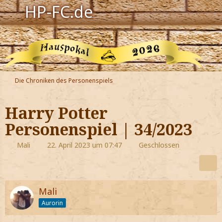
HP-FC.de
Navigation
Harry Potter
Der HP-FC
Die Chroniken des Personenspiels
Hogwarts
Harry Potter
Zauberwelt
Personenspiel | 34/2023
Willkommen
Mali
22. April 2023 um 07:47
Geschlossen
Jetzt Fanclub-Mitglied werden!
Mali
Aurorin