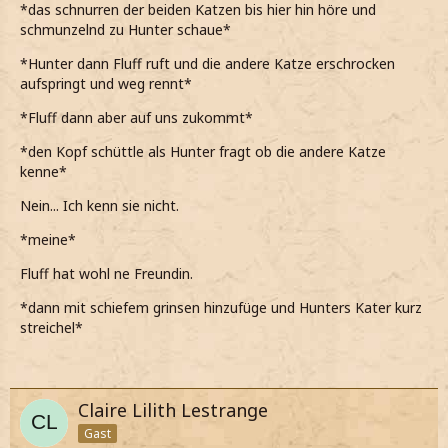
*das schnurren der beiden Katzen bis hier hin höre und
*plötzlich in einer Ecke zwei Katzen ausmache und die
schmunzelnd zu Hunter schaue*
eine sofort als Fluff identifiziere*
*Hunter dann Fluff ruft und die andere Katze erschrocken
*die beiden miteinander am kuscheln sind und auch ganz
aufspringt und weg rennt*
leise das Schnurren der beiden vernehme*
*Fluff dann aber auf uns zukommt*
*Jo anschaue, die nicht weniger überrascht aussieht als
ich*
*den Kopf schüttle als Hunter fragt ob die andere Katze
kenne*
Fluff?
Nein... Ich kenn sie nicht.
*leise frage und ihn anschaue*
*meine*
*die andere Katze uns plötzlich bemerkt und sehr schnell
wegrennt*
Fluff hat wohl ne Freundin.
*dann vermute, was hier gerade am Laufen war und der
*dann mit schiefem grinsen hinzufüge und Hunters Kater kurz
Katze hinterhersehe*
streichel*
*Fluff dann auf uns zukommt und um unsere Beine
streicht*
*noch immer sprachlos bin und Jo anschaue*
Claire Lilith Lestrange
Gast
Kanntest du die andere Katze?