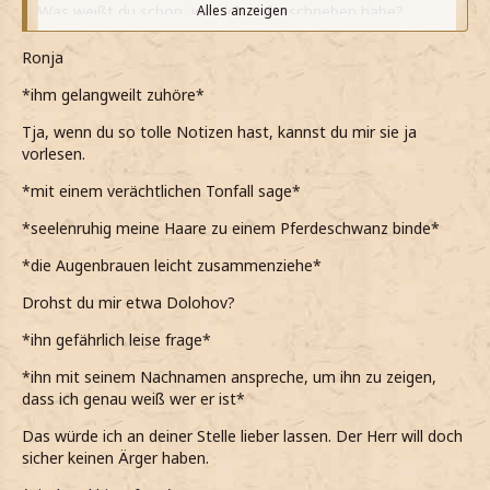
Was weißt du schon, was ich aufgeschrieben habe?
Alles anzeigen
*bissig frage*
Ronja
Ich würde dir raten, nicht gleich zu urteilen, wenn du keine
*ihm gelangweilt zuhöre*
Ahnung hast, was dein Gegenüber sich aufgeschrieben
hat.
Tja, wenn du so tolle Notizen hast, kannst du mir sie ja
vorlesen.
*hinter zusammengebissenen Zähnen hervorbringe*
*mit einem verächtlichen Tonfall sage*
*meine Laune heut irgendwie sehr schlecht ist*
*seelenruhig meine Haare zu einem Pferdeschwanz binde*
*hoffe, dass sie besser wird, wenn vielleicht Jo später
sehe*
*die Augenbrauen leicht zusammenziehe*
Aber wenn du mir nicht sagen willst, was du dir notiert
Drohst du mir etwa Dolohov?
hast, dann stufe ich das als Arbeitsverweigerung ein.
*ihn gefährlich leise frage*
*kurz grinse und andeute mich zu melden, um sie zu
*ihn mit seinem Nachnamen anspreche, um ihn zu zeigen,
verpetzen*
dass ich genau weiß wer er ist*
*gespannt ihre Reaktion abwarte*
Das würde ich an deiner Stelle lieber lassen. Der Herr will doch
sicher keinen Ärger haben.