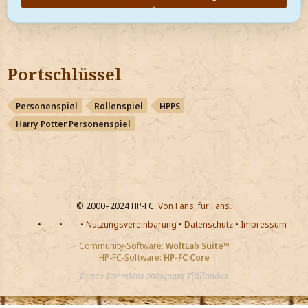
Portschlüssel
Personenspiel
Rollenspiel
HPPS
Harry Potter Personenspiel
© 2000–2024 HP-FC.
Von Fans, für Fans.
•
•
•
Nutzungsvereinbarung
•
Datenschutz
•
Impressum
Community-Software:
WoltLab Suite™
HP-FC-Software:
HP-FC Core
Draco Dormiens Nunquam Titillandus