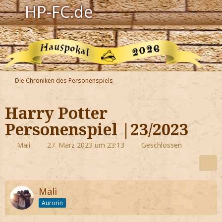
HP-FC.de
Navigation
Harry Potter
Der HP-FC
Die Chroniken des Personenspiels
Hogwarts
Harry Potter
Zauberwelt
Personenspiel |23/2023
Willkommen
Mali
27. März 2023 um 23:13
Geschlossen
Jetzt Fanclub-Mitglied werden!
Mali
Aurorin