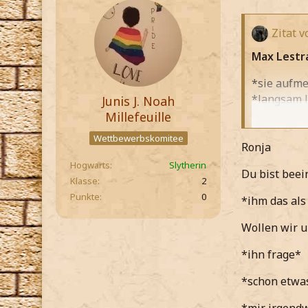
Zitat v
Max Lestr
*sie aufm
*langsam l
Junis J. Noah
Millefeuille
*dann doch
Wettbewerbskomitee
Ronja
*in ihren 
Hogwarts
Slytherin
Du bist beei
Das mach
Klasse
2
*leise fra
Punkte
0
*ihm das als
*im Augenw
Wollen wir u
*bisher al
*ihn frage*
Junis J.
*schon etwa