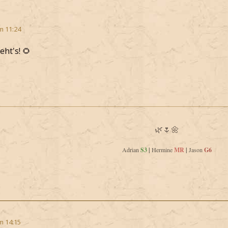
m 11:24
eht's! 🌻
🌿🌷🌼
Adrian
S3
|
Hermine
MR
|
Jason
G6
m 14:15