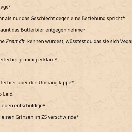
h meine*
sage*
Sahne für
meine Freundin
r als nur das Geschlecht gegen eine Beziehung spricht*
e*
launt das Butterbier entgegen nehme*
ine
Freundin
kennen würdest, wüsstest du das sie sich Vegan
eiterhin grimmig erkläre*
tterbier über den Umhang kippe*
o Leid.
rieben entschuldige*
kleinen Grinsen im ZS verschwinde*