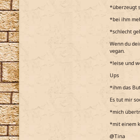
*freundlic
*überzeugt 
Mit extra 
*bei ihm meh
*hinzufüg
*schlecht ge
Wenn du de
vegan.
*leise und w
Ups
*ihm das Bu
Es tut mir so
*mich übert
*mit einem 
@Tina