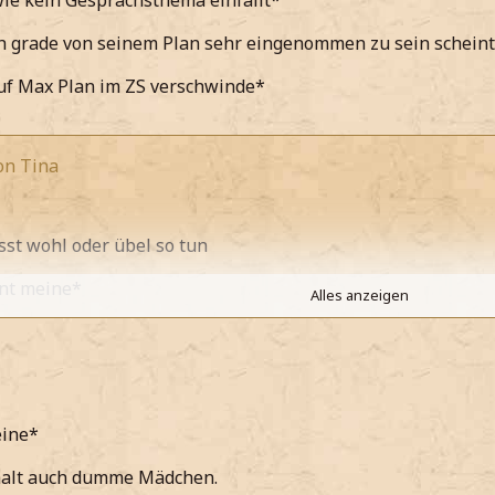
ie kein Gesprächsthema einfällt*
h grade von seinem Plan sehr eingenommen zu sein schein
uf Max Plan im ZS verschwinde*
on Tina
sst wohl oder übel so tun
unt meine*
Alles anzeigen
t es übrigens auch andere Meinungen
isch erkläre und an Helena denken muss*
die vordersten in der Schlange sind*
ine*
rbier bitte
 halt auch dumme Mädchen.