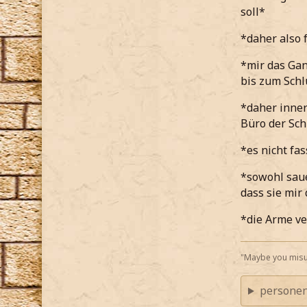
soll*
*daher also
*mir das Gan
bis zum Schl
*daher inner
Büro der Sch
*es nicht fa
*sowohl saue
dass sie mir
*die Arme ve
"Maybe you misu
personen