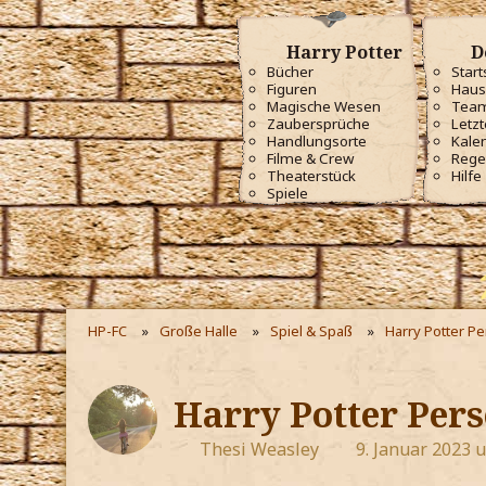
Harry Potter
D
Bücher
Start
Figuren
Haus
Magische Wesen
Tea
Zaubersprüche
Letzt
Handlungsorte
Kale
Filme & Crew
Rege
Theaterstück
Hilfe
Spiele
HP-FC
Große Halle
Spiel & Spaß
Harry Potter P
Harry Potter Pers
Thesi Weasley
9. Januar 2023 