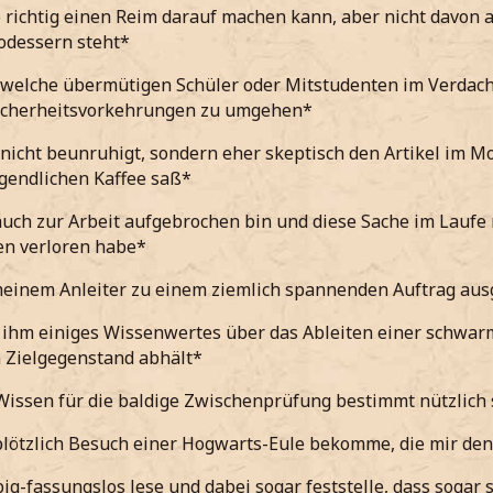
o richtig einen Reim darauf machen kann, aber nicht davon 
odessern steht*
welche übermütigen Schüler oder Mitstudenten im Verdacht 
Sicherheitsvorkehrungen zu umgehen*
nicht beunruhigt, sondern eher skeptisch den Artikel im M
endlichen Kaffee saß*
uch zur Arbeit aufgebrochen bin und diese Sache im Laufe m
en verloren habe*
einem Anleiter zu einem ziemlich spannenden Auftrag aus
 ihm einiges Wissenwertes über das Ableiten einer schwar
 Zielgegenstand abhält*
Wissen für die baldige Zwischenprüfung bestimmt nützlich 
lötzlich Besuch einer Hogwarts-Eule bekomme, die mir den
ig-fassungslos lese und dabei sogar feststelle, dass sogar 