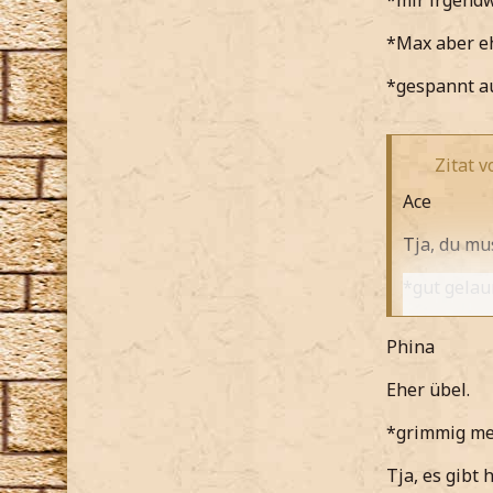
*mir irgendw
*Max aber e
*gespannt a
Zitat v
Ace
Tja, du mu
*gut gela
Und da gib
Phina
*ihr spött
Eher übel.
*wir dann 
*grimmig me
Zwei Butte
Tja, es gibt