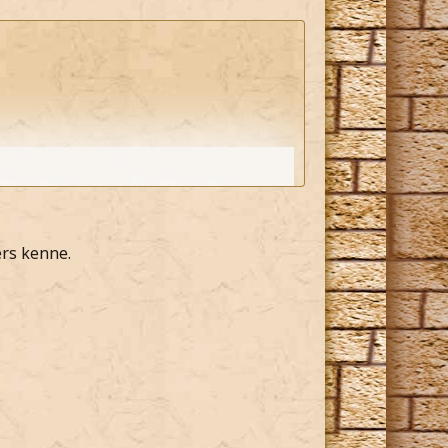
mir einschüchtern lässt*
ers kenne.
it an meinem Plan verliere*