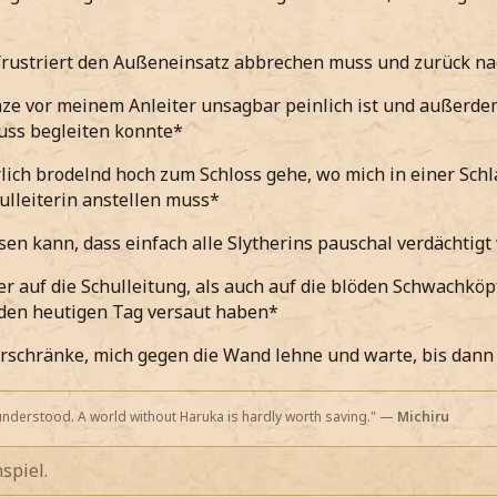
 frustriert den Außeneinsatz abbrechen muss und zurück n
ze vor meinem Anleiter unsagbar peinlich ist und außerdem 
uss begleiten konnte*
lich brodelnd hoch zum Schloss gehe, wo mich in einer Sch
ulleiterin anstellen muss*
ssen kann, dass einfach alle Slytherins pauschal verdächtig
r auf die Schulleitung, als auch auf die blöden Schwachköpf
 den heutigen Tag versaut haben*
rschränke, mich gegen die Wand lehne und warte, bis dann 
nderstood. A world without Haruka is hardly worth saving." —
Michiru
spiel.