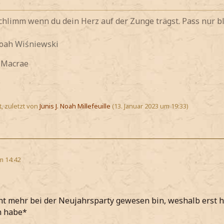
 schlimm wenn du dein Herz auf der Zunge trägst. Pass nur bl
Noah
Wiśniewski
y Macrae
t, zuletzt von
Junis J. Noah Millefeuille
(
13. Januar 2023 um 19:33
)
m 14:42
ht mehr bei der Neujahrsparty gewesen bin, weshalb erst 
n habe*