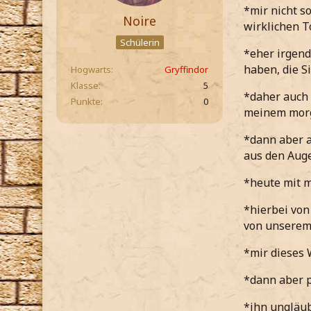
*mir nicht s
Noire
wirklichen T
Schülerin
*eher irgend
haben, die 
Hogwarts
Gryffindor
Klasse
5
*daher auch 
Punkte
0
meinem morg
*dann aber a
aus den Aug
*heute mit m
*hierbei von
von unserem
*mir dieses 
*dann aber p
*ihn ungläub