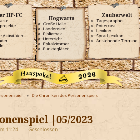
er HP-FC
Zauberwelt
Hogwarts
seite
Tagesprophet
Große Halle
projekte
Pottercast
Ländereien
m
Lexikon
Bibliothek
e Aktivitäten
Sprachlexikon
Unterricht
nder
Anstehende Termine
Pokalzimmer
ln
Punktegläser
ersonenspiel
Die Chroniken des Personenspiels
onenspiel |05/2023
um 11:24
Geschlossen