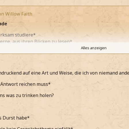
on Willow Faith
ade
erksam studiere*
erne, aus ihren Blicken zu lesen*
Alles anzeigen
 eine Augenbraue hebe, da nicht dachte, dass sie sich von 
Augen erkenne, dass sie die Wahrheit spricht*
ndruckend auf eine Art und Weise, die ich von niemand and
t
was
noch besser?
ge und die Arme verschrenke*
 Antwort reichen muss*
inkel das Geschehen verfolge und nicht die Aufmerksamhe
ns was zu trinken holen?
les nach Plan zu verlaufen scheint*
 Noah Millefeuille
s Durst habe*