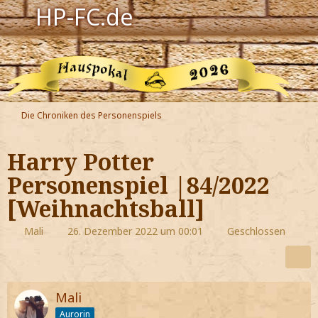
HP-FC.de
Navigation
Harry Potter
Der HP-FC
Die Chroniken des Personenspiels
Hogwarts
Harry Potter
Zauberwelt
Personenspiel |84/2022
[Weihnachtsball]
Willkommen
Mali
26. Dezember 2022 um 00:01
Geschlossen
Jetzt Fanclub-Mitglied werden!
Mali
Aurorin