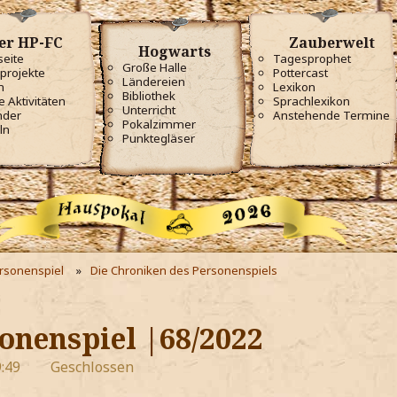
er HP-FC
Zauberwelt
Hogwarts
seite
Tagesprophet
Große Halle
projekte
Pottercast
Ländereien
m
Lexikon
Bibliothek
e Aktivitäten
Sprachlexikon
Unterricht
nder
Anstehende Termine
Pokalzimmer
ln
Punktegläser
ersonenspiel
Die Chroniken des Personenspiels
onenspiel |68/2022
:49
Geschlossen