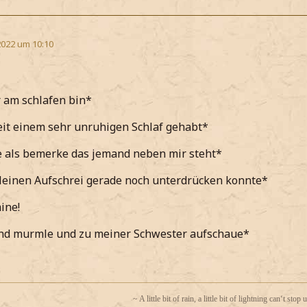
2022 um 10:10
 am schlafen bin*
Zeit einem sehr unruhigen Schlaf gehabt*
e als bemerke das jemand neben mir steht*
leinen Aufschrei gerade noch unterdrücken konnte*
ine!
end murmle und zu meiner Schwester aufschaue*
~ A little bit of rain, a little bit of lightning can‘t stop 