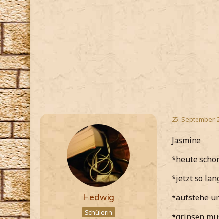
25. September 
Jasmine
*heute scho
*jetzt so l
Hedwig
*aufstehe un
Schülerin
*grinsen mu