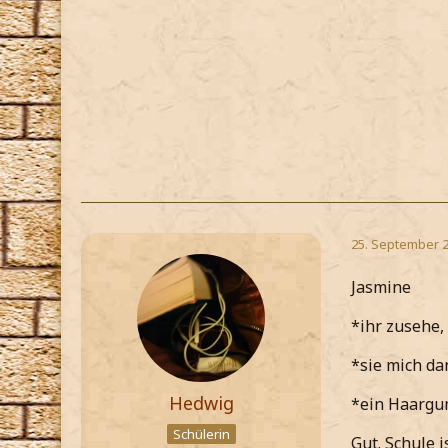
25. September 
Jasmine
*ihr zusehe,
*sie mich da
Hedwig
*ein Haargu
Schülerin
Gut. Schule i