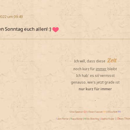
2022 um 09:49
n Sonntag euch allen! :)
Zeit
Ich will, dass diese
noch kurz für
immer
bleibt
Ich hab' es so vermisst
genauso, wie's jetzt grade ist
nur kurz für immer
-
Livia Spencer
G3
|
Owen Fawcett
H6
|
Eliza Nott
R6
|
D
ean Tho
L
éon Perrier
|
K
iara Bundy
|
M
iles Bletchley
|
S
ophie Roper