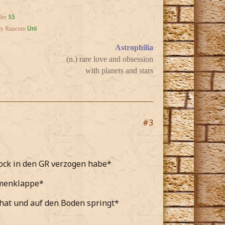
S5
der
vy Runcorn
Uni
Astrophilia
(n.) rare love and obsession
with planets and stars
#3
ock in den GR verzogen habe*
mmenklappe*
 hat und auf den Boden springt*