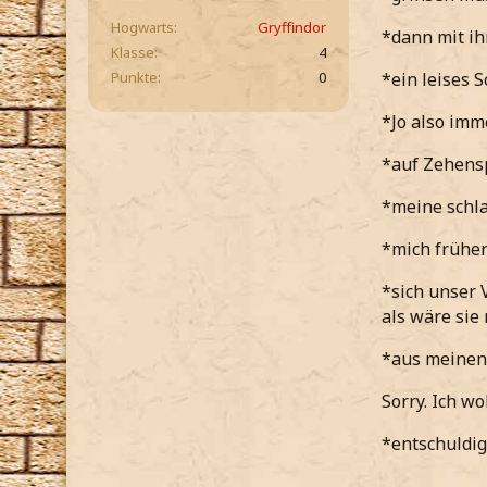
Hogwarts
Gryffindor
*dann mit ih
Klasse
4
Punkte
0
*ein leises 
*Jo also imm
*auf Zehensp
*meine schla
*mich früher
*sich unser 
als wäre sie
*aus meinen 
Sorry. Ich wo
*entschuldig