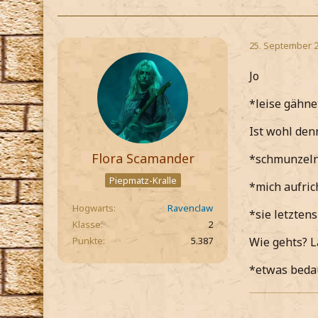
25. September 
Jo
*leise gähne
Ist wohl den
Flora Scamander
*schmunzeln
Piepmatz-Kralle
*mich aufric
Hogwarts
Ravenclaw
*sie letzten
Klasse
2
Punkte
5.387
Wie gehts? L
*etwas beda