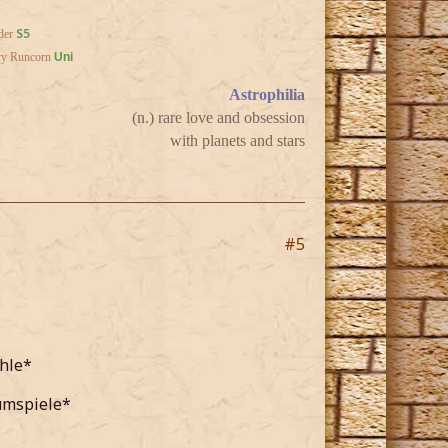
S5
der
vy Runcorn
Uni
Astrophilia
(n.) rare love and obsession
with planets and stars
#5
ühle*
umspiele*