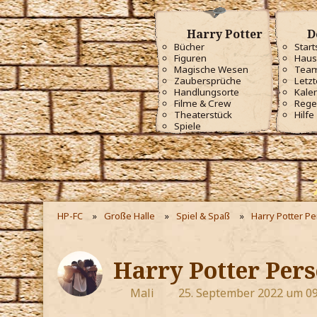
Harry Potter
D
Bücher
Start
Figuren
Haus
Magische Wesen
Tea
Zaubersprüche
Letzt
Handlungsorte
Kale
Filme & Crew
Rege
Theaterstück
Hilfe
Spiele
HP-FC
Große Halle
Spiel & Spaß
Harry Potter P
Harry Potter Pers
Mali
25. September 2022 um 09