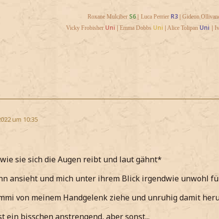
S6
R3
Roxane Mulciber
|
Luca Perrier
|
Gideon Ollivan
Uni
U
ni
Uni
Vicky Frobisher
|
Emma Dobbs
|
Alice Tolipan
|
I
2022 um 10:35
 wie sie sich die Augen reibt und laut gähnt*
nn ansieht und mich unter ihrem Blick irgendwie unwohl f
mmi von meinem Handgelenk ziehe und unruhig damit her
st ein bisschen anstrengend, aber sonst...