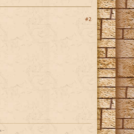
#2
us ~