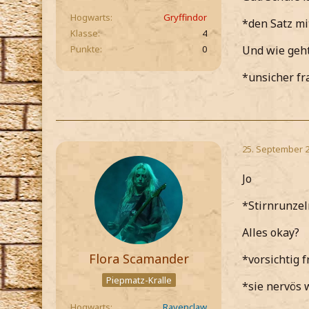
Hogwarts
Gryffindor
*den Satz m
Klasse
4
Punkte
0
Und wie geht
*unsicher f
25. September 
Jo
*Stirnrunzel
Alles okay?
Flora Scamander
*vorsichtig 
Piepmatz-Kralle
*sie nervös 
Hogwarts
Ravenclaw