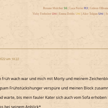
S6
R3
Roxane Mulciber
|
Luca Perrier
|
Gideon Ollivan
Uni
U
ni
Uni
Vicky Frobisher
|
Emma Dobbs
|
Alice Tolipan
|
I
2022 um 10:22
n früh wach war und mich mit Morty und meinem Zeichenbl
angsam Frühstückshunger verspüre und meinen Block zusa
d warte, bis mein fauler Kater sich auch vom Sofa erhoben
ss bei seinem Anblick*