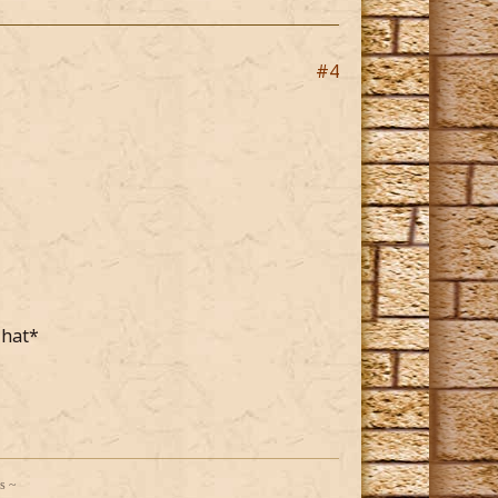
#4
 hat*
us ~