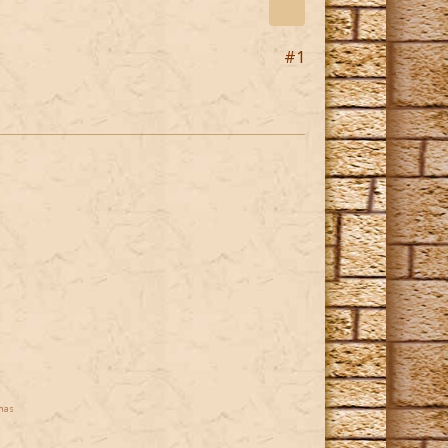
#1
mas