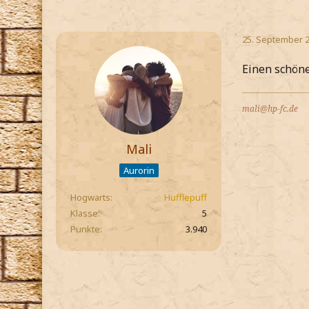
25. September 
Einen schöne
mali@hp-fc.de
Mali
Aurorin
Hogwarts
Hufflepuff
Klasse
5
Punkte
3.940