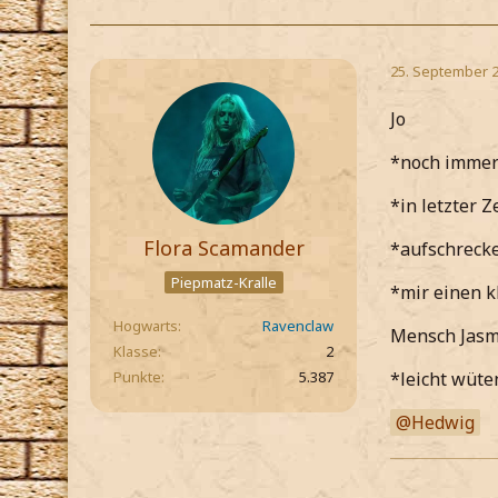
25. September 
Jo
*noch immer
*in letzter 
Flora Scamander
*aufschreck
Piepmatz-Kralle
*mir einen k
Hogwarts
Ravenclaw
Mensch Jasm
Klasse
2
Punkte
5.387
*leicht wüt
Hedwig