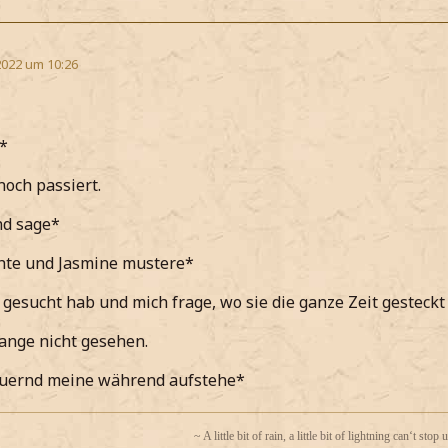
2022 um 10:26
*
noch passiert.
d sage*
hte und Jasmine mustere*
s gesucht hab und mich frage, wo sie die ganze Zeit gesteckt
ange nicht gesehen.
uernd meine während aufstehe*
~ A little bit of rain, a little bit of lightning can‘t stop 