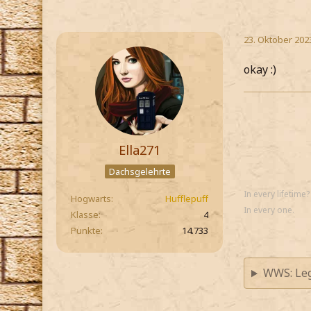
23. Oktober 202
okay :)
Ella271
Dachsgelehrte
In every lifetime?
Hogwarts
Hufflepuff
In every one.
Klasse
4
Punkte
14.733
WWS: Le