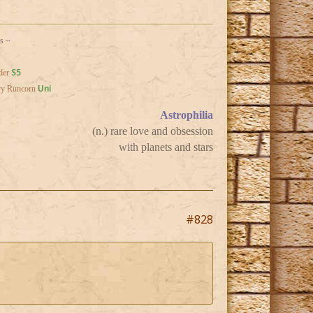
us ~
S5
der
vy Runcorn
Uni
Astrophilia
(n.) rare love and obsession
with planets and stars
#828