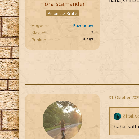
haha, sollte
Flora Scamander
Piepmatz-Kralle
Hogwarts
Ravenclaw
Klasse
2
Punkte
5.387
31. Oktober 202
Zitat 
haha, soll