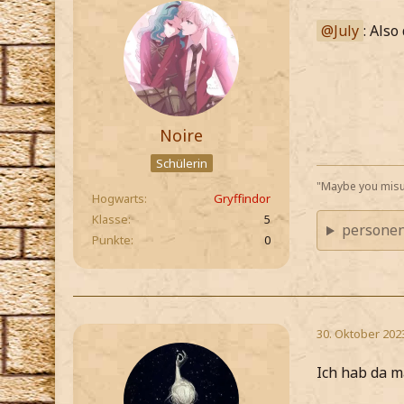
July
: Als
Noire
Schülerin
"Maybe you misu
Hogwarts
Gryffindor
Klasse
5
personen
Punkte
0
30. Oktober 202
Ich hab da m