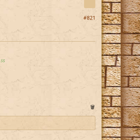
#821
5S
🪣