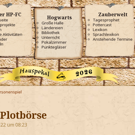
er HP-FC
Zauberwelt
Hogwarts
seite
Tagesprophet
Große Halle
projekte
Pottercast
Ländereien
m
Lexikon
Bibliothek
e Aktivitäten
Sprachlexikon
Unterricht
nder
Anstehende Termine
Pokalzimmer
ln
Punktegläser
ersonenspiel
 Plotbörse
022 um 08:23