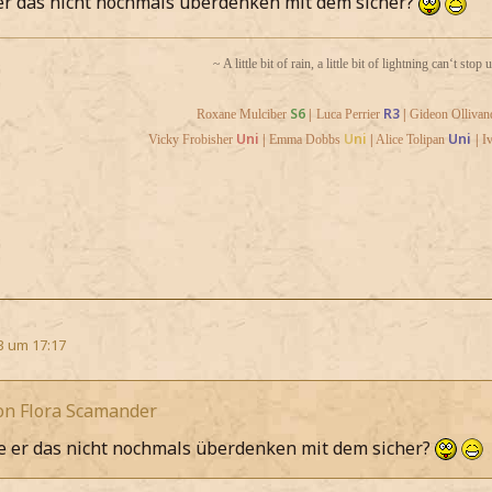
 er das nicht nochmals überdenken mit dem sicher?
~ A little bit of rain, a little bit of lightning can‘t stop 
S6
R3
Roxane Mulciber
|
Luca Perrier
|
Gideon Ollivan
Uni
U
ni
Uni
Vicky Frobisher
|
Emma Dobbs
|
Alice Tolipan
|
I
3 um 17:17
von Flora Scamander
te er das nicht nochmals überdenken mit dem sicher?