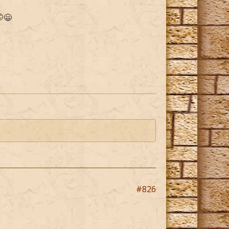
😄
#826