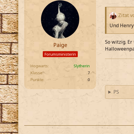
Zitat v
Und Henry b
So witzig. E
Paige
Halloweenpar
Forumsministerin
Hogwarts
Slytherin
Klasse
7
Punkte
0
PS