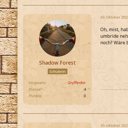
30. Oktober 202
Oh, mist, ha
umbride nehm
noch? Wäre b
Shadow Forest
Schülerin
Hogwarts
Gryffindor
Klasse
4
Punkte
0
30. Oktober 202