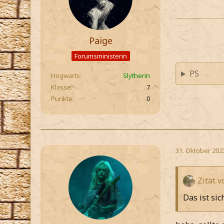
Paige
Forumsministerin
PS
Hogwarts
Slytherin
Klasse
7
Punkte
0
31. Oktober 202
Zitat 
Das ist sic