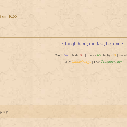
3 um 16:55
~ laugh hard, run fast, be kind ~
Quinn
5R
|
Nat
e
7G
|
Emrys
6S
|
Ruby
6H
|
Isobel
L
aura
Modedesign
|
Theo
Fluchbrecher
gacy