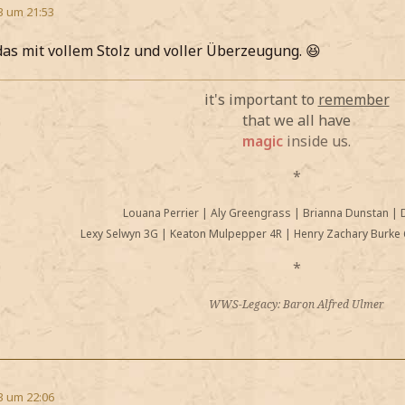
3 um 21:53
das mit vollem Stolz und voller Überzeugung. 😆
it's important to
remember
that we all have
magic
inside us.
*
Louana Perrier
|
Aly Greengrass
|
Brianna Dunstan
|
Lexy Selwyn 3G
|
Keaton Mulpepper 4R
|
Henry Zachary Burke 
*
WWS-Legacy: Baron Alfred Ulmer
3 um 22:06