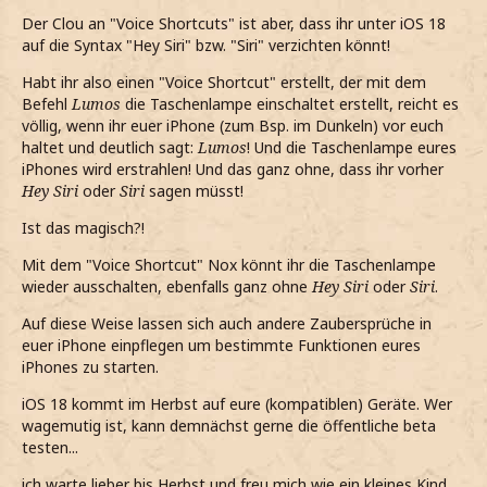
Der Clou an "Voice Shortcuts" ist aber, dass ihr unter iOS 18
auf die Syntax "Hey Siri" bzw. "Siri" verzichten könnt!
Habt ihr also einen "Voice Shortcut" erstellt, der mit dem
Befehl
Lumos
die Taschenlampe einschaltet erstellt, reicht es
völlig, wenn ihr euer iPhone (zum Bsp. im Dunkeln) vor euch
haltet und deutlich sagt:
Lumos
! Und die Taschenlampe eures
iPhones wird erstrahlen! Und das ganz ohne, dass ihr vorher
Hey Siri
oder
Siri
sagen müsst!
Ist das magisch?!
Mit dem "Voice Shortcut" Nox könnt ihr die Taschenlampe
wieder ausschalten, ebenfalls ganz ohne
Hey Siri
oder
Siri
.
Auf diese Weise lassen sich auch andere Zaubersprüche in
euer iPhone einpflegen um bestimmte Funktionen eures
iPhones zu starten.
iOS 18 kommt im Herbst auf eure (kompatiblen) Geräte. Wer
wagemutig ist, kann demnächst gerne die öffentliche beta
testen...
ich warte lieber bis Herbst und freu mich wie ein kleines Kind,