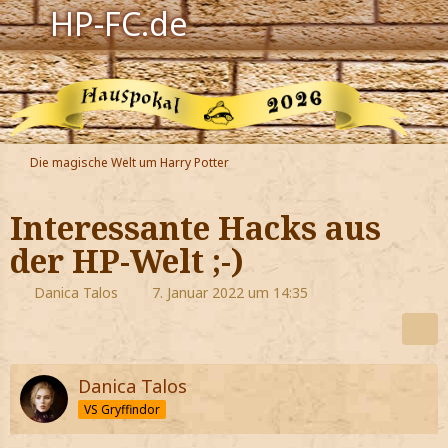
HP-FC.de
Navigation
Harry Potter
Der HP-FC
Die magische Welt um Harry Potter
Hogwarts
Interessante Hacks aus
Zauberwelt
der HP-Welt ;-)
Willkommen
Danica Talos
7. Januar 2022 um 14:35
Jetzt Fanclub-Mitglied werden!
Danica Talos
VS Gryffindor