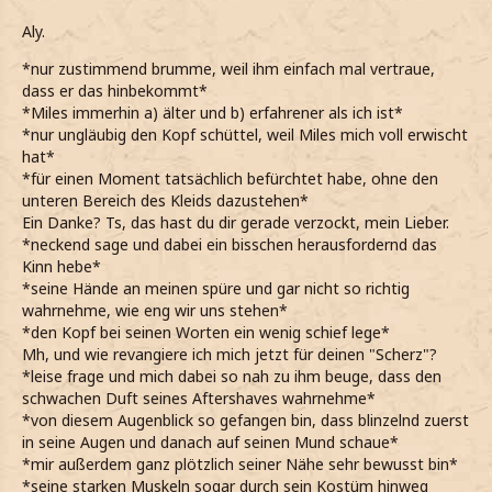
Aly.
*nur zustimmend brumme, weil ihm einfach mal vertraue,
dass er das hinbekommt*
*Miles immerhin a) älter und b) erfahrener als ich ist*
*nur ungläubig den Kopf schüttel, weil Miles mich voll erwischt
hat*
*für einen Moment tatsächlich befürchtet habe, ohne den
unteren Bereich des Kleids dazustehen*
Ein Danke? Ts, das hast du dir gerade verzockt, mein Lieber.
*neckend sage und dabei ein bisschen herausfordernd das
Kinn hebe*
*seine Hände an meinen spüre und gar nicht so richtig
wahrnehme, wie eng wir uns stehen*
*den Kopf bei seinen Worten ein wenig schief lege*
Mh, und wie revangiere ich mich jetzt für deinen "Scherz"?
*leise frage und mich dabei so nah zu ihm beuge, dass den
schwachen Duft seines Aftershaves wahrnehme*
*von diesem Augenblick so gefangen bin, dass blinzelnd zuerst
in seine Augen und danach auf seinen Mund schaue*
*mir außerdem ganz plötzlich seiner Nähe sehr bewusst bin*
*seine starken Muskeln sogar durch sein Kostüm hinweg