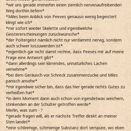
*wir uns gerade immerhin einen ziemlich nervenaufreibenden
Weg dorthin liefern*
*Miles beim Anblick von Peeves genauso wenig begeistert
klingt wie ich*
*mir sofort wieder Skelette und irgendwelche
Geistererscheinungen zurückwünsche*
*der Poltergeist nämlich nicht nur verdammt nervig, sondern
auch schwer loszuwerden ist*
*eigentlich gar nicht damit rechne, dass Peeves mir auf meine
Frage eine Antwort gibt*
*dann allerdings sein klirrendes, unnatürliches Lachen
vernehme*
*bei dem Geräusch vor Schreck zusammenzucke und Miles
panisch ansehe*
*mir irgendwie sicher bin, dass das hier gerade nichts Gutes zu
verheißen hat*
*in dem Moment dann auch schon von irgendetwas weichem,
stinkenden an der Schulter getroffen werde*
Merlin, was zum - ?
*gerade fragen will, als er nächste Treffer direkt an meiner
Stirn landet*
*eine schleimige, schmierige Substanz dort verspüre, wo eben