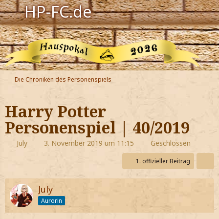
HP-FC.de
Navigation
Harry Potter
Der HP-FC
Die Chroniken des Personenspiels
Hogwarts
Harry Potter
Zauberwelt
Personenspiel | 40/2019
Willkommen
July
3. November 2019 um 11:15
Geschlossen
1. offizieller Beitrag
Jetzt Fanclub-Mitglied werden!
July
Aurorin