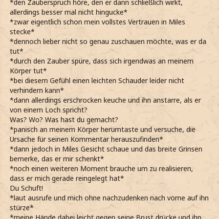
*den Zauberspruch höre, den er dann schließlich wirkt,
allerdings besser mal nicht hingucke*
*zwar eigentlich schon mein vollstes Vertrauen in Miles
stecke*
*dennoch lieber nicht so genau zuschauen möchte, was er da
tut*
*durch den Zauber spüre, dass sich irgendwas an meinem
Körper tut*
*bei diesem Gefühl einen leichten Schauder leider nicht
verhindern kann*
*dann allerdings erschrocken keuche und ihn anstarre, als er
von einem Loch spricht?
Was? Wo? Was hast du gemacht?
*panisch an meinem Körper herumtaste und versuche, die
Ursache für seinen Kommentar herauszufinden*
*dann jedoch in Miles Gesicht schaue und das breite Grinsen
bemerke, das er mir schenkt*
*noch einen weiteren Moment brauche um zu realisieren,
dass er mich gerade reingelegt hat*
Du Schuft!
*laut ausrufe und mich ohne nachzudenken nach vorne auf ihn
stürze*
*meine Hände dabei leicht gegen seine Brust drücke und ihn