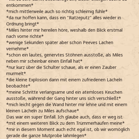
entkommen*
*mich mittlerweile auch so richtig schleimig fühle*
*da nur hoffen kann, dass ein "Ratzeputz" alles wieder in
Ordnung bringt*
*Miles hinter mir hereilen höre, weshalb den Blick erstmal
nach vorne richte*
*wenige Sekunden später aber schon Peeves Lachen
vernehme*
*schon ein lautes, genervtes Stöhnen ausstoße, als Miles
neben mir scheinbar einen Einfall hat*
*nur kurz über die Schulter schaue, als er einen Zauber
murmelt*
*die kleine Explosion dann mit einem zufriedenen Lächeln
beobachte*
*meine Schritte verlangsame und ein atemloses Keuchen
ausstoße, während der Gang hinter uns sich verschließt*
*mich leicht gegen die Wand hinter mir lehne und mit einem
kleinen Lächeln zu Miles aufschaue*
Das war ein super Einfall. Ich glaube auch, dass er weg ist.
*mit einem weiteren Blick zu dem Trümmerhaufen meine*
*mir in diesem Moment auch echt egal ist, ob wir womöglich
gerade die ganze Mutprobe lahmlegen*