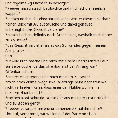
und regelmäßig Nachschub besorge*
*Peeves misstrauisch beobachte und mich schon innerlich
wappne*
*jedoch noch nicht einschätzen kann, was er diesmal vorhat*
*einen Blick mit Aly austausche und dabei genauso
unbehaglich das Gesicht verziehe*
*dieses Lachen definitiv nach Ärger klingt, weshalb mich näher
zu Aly stelle*
*das Gesicht verziehe, als etwas Stinkendes gegen meinen
Arm prallt*
Uäh.
*unwillkürlich mache und mich mit einem überraschten Laut
zur Seite ducke, da das offenbar erst der Anfang war*
Offenbar schon!
*angeekelt antworte und nach meinem ZS taste*
*mich noch einmal wegducke, allerdings beim nächsten Mal
nicht verhindern kann, dass einer der Flubberwürmer in
meinem Haar landet*
*meinen Kopf schüttle, sodass er aus meinem Frisur rutscht
und zu Boden geht*
*Peeves verärgert ansehe und meinen ZS auf ihn richte*
Hör auf, verdammt, wir wollen auf der Party nicht als