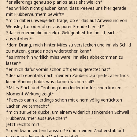
*er allerdings genau so planlos aussieht wie ich*
*es wirklich nicht glauben kann, dass Peeves uns hier gerade
mit Flubberwürmern bewirft*
*mich dabei unweigerlich frage, ob er das auf Anweisung von
Weasley tut oder ob er aus purer Freude hier ist*
*das immerhin die perfekte Gelegenheit für ihn ist, sich
auszutoben*
*dem Drang, mich hinter Miles zu verstecken und ihn als Schild
zu nutzen, gerade noch widerstehen kann*
*es immerhin wirklich mies wäre, ihn alles abbekommen zu
lassen*
*er mich dafür vorhin schon oft genug gerettet hat*
*deshalb ebenfalls nach meinem Zauberstab greife, allerdings
keine Ahnung habe, was damit machen soll*
*Miles Fluch und Drohung dann leider nur für einen kurzen
Moment Wirkung zeigt*
*Peeves dann allerdings schon mit einem völlig verrückten
Lachen weitermacht*
*mich zur Seite ducke, um einem widerlich stinkenden Schwall
Flubberwürmer auszuweichen*
Jetzt reichts mir!
*irgendwann wütend ausstoße und meinen Zauberstab auf
die vor uns liegenden Viecher richte*