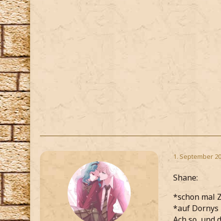
1. September 20
Shane:
*schon mal 
*auf Dornys 
Ach so, und 