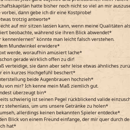
aftskapitän hatte bisher noch nicht so viel an mir auszus
vorbei, dann gebe ich dir eine Kostprobe!
etwas trotzig antworte*
lecht auf mir sitzen lassen kann, wenn meine Qualitäten als
siert beobachte, während sie ihren Blick abwendet*
 kennenlernen" könnte man leicht falsch verstehen.
dem Mundwinkel erwidere*
oxt werde, woraufhin amüsiert lache*
schon gerade wirklich offen zu dir!
ß verteidige, sie dann aber sehr leise etwas ähnliches zur
r ein kurzes Hochgefühl beschert*
nterstellung beide Augenbrauen hochzieh*
u von mir? Ich kenne mein Maß ziemlich gut.
ndest überzeugt bin*
eits schwierig ist seinen Pegel rückblickend valide einzus
rz stehenlass, um uns unsere Getränke zu holen*
umseh, allerdings keinen bekannten Spieler entdecke*
den Blick von einem Freund einfange, der mir quer durch den
ch hat*