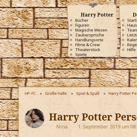
Harry Potter
D
Bücher
Start
Figuren
Haus
Magische Wesen
Tea
Zaubersprüche
Letzt
Handlungsorte
Kale
Filme & Crew
Rege
Theaterstück
Hilfe
Spiele
HP-FC
Große Halle
Spiel & Spaß
Harry Potter P
Harry Potter Pers
Nina
1. September 2019 um 08