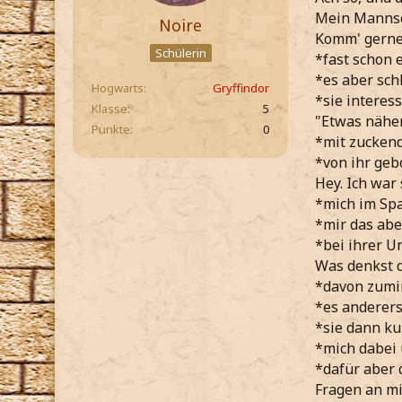
Mein Mannsch
Noire
Komm' gerne 
Schülerin
*fast schon 
*es aber sch
Hogwarts
Gryffindor
*sie interes
Klasse
5
"Etwas näher
Punkte
0
*mit zucken
*von ihr geb
Hey. Ich war 
*mich im Spa
*mir das abe
*bei ihrer U
Was denkst d
*davon zumi
*es anderers
*sie dann ku
*mich dabei 
*dafür aber 
Fragen an mi