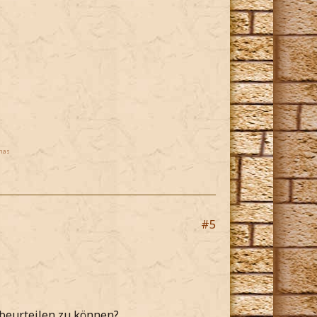
mas
#5
 beurteilen zu können?