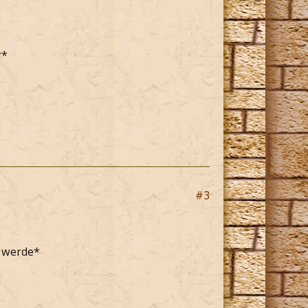
r*
#3
n werde*