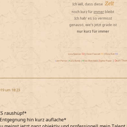
Zeit
Ich will, dass diese
noch kurz für
immer
bleibt
Ich hab' es so vermisst
genauso, wie's jetzt grade ist
nur kurz für immer
-
Livia Spencer
G3
|
Owen Fawcett
H6
|
Eliza Nott
R6
|
D
ean Tho
L
éon Perrier
|
K
iara Bundy
|
M
iles Bletchley
|
S
ophie Roper
19 um 18:23
ZS raushüpf*
Entgegnung hin kurz auflache*
du meinst jetzt ganz objektiv und professionell mein Talent