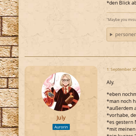
*den Blick 
"Maybe you misu
personen
1. September 20
Aly.
*eben nochm
*man noch h
*außerdem a
*vorhabe, de
July
*es gestern 
Aurorin
*mit meinen 