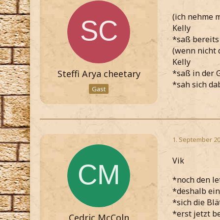
(ich nehme m
Kelly
*saß bereits
(wenn nicht 
Kelly
Steffi Arya cheetary
*saß in der 
*sah sich da
Gast
1. September 20
Vik
*noch den le
*deshalb ei
*sich die Bl
*erst jetzt 
Cedric McColn