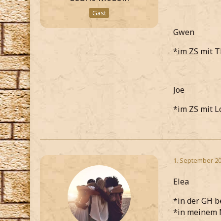
Gast
Gwen
*im ZS mit 
Joe
*im ZS mit L
1. September 20
Elea
*in der GH 
*in meinem 