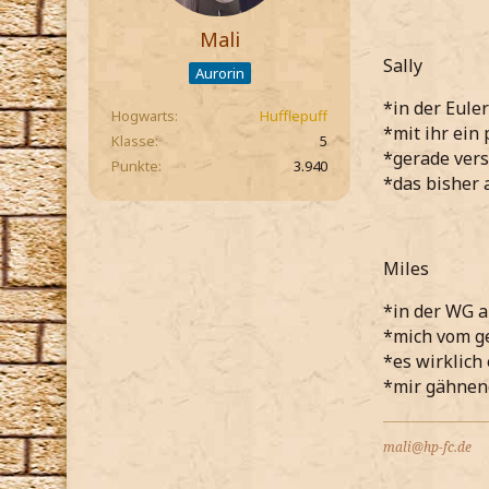
Mali
Sally
Aurorin
*in der Euler
Hogwarts
Hufflepuff
*mit ihr ein
Klasse
5
*gerade vers
Punkte
3.940
*das bisher 
Miles
*in der WG a
*mich vom ge
*es wirklich
*mir gähnend
mali@hp-fc.de