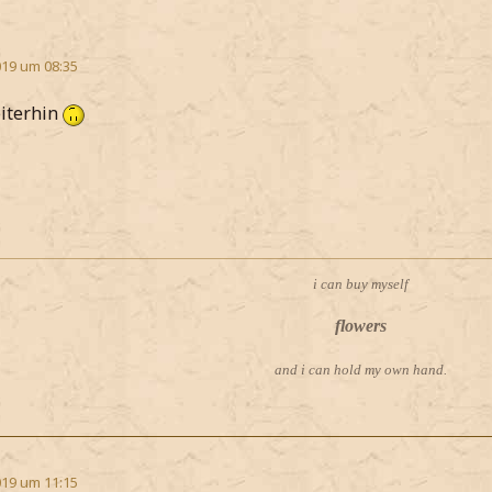
19 um 08:35
eiterhin
i can buy myself
flowers
and i can hold my own hand.
19 um 11:15