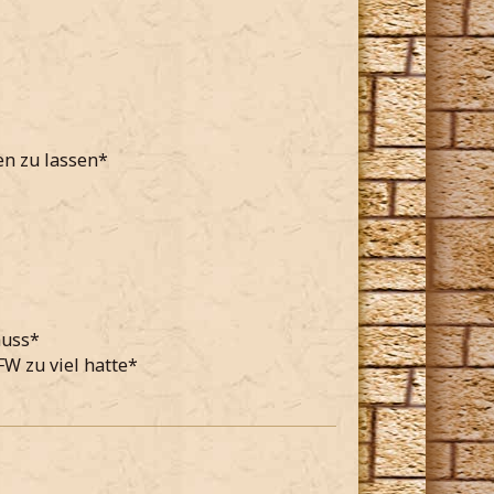
en zu lassen*
muss*
FW zu viel hatte*