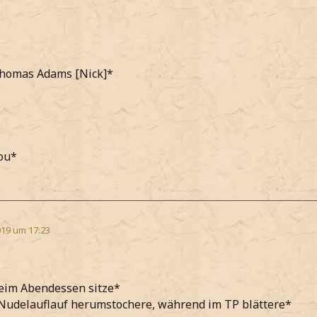
Thomas Adams [Nick]*
ou*
19 um 17:23
beim Abendessen sitze*
Nudelauflauf herumstochere, während im TP blättere*