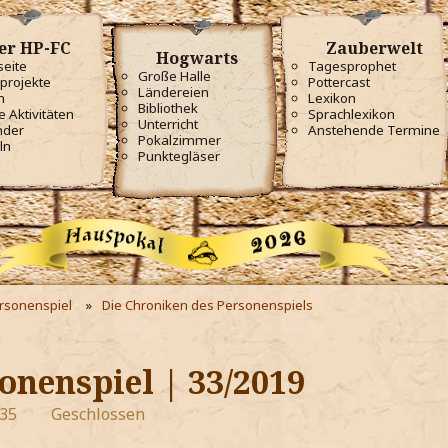
er HP-FC
Zauberwelt
Hogwarts
seite
Tagesprophet
Große Halle
projekte
Pottercast
Ländereien
m
Lexikon
Bibliothek
e Aktivitäten
Sprachlexikon
Unterricht
nder
Anstehende Termine
Pokalzimmer
ln
Punktegläser
ersonenspiel
Die Chroniken des Personenspiels
onenspiel | 33/2019
:35
Geschlossen