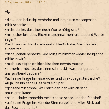
1. September 2019 um 21:17
Aly.
*die Augen belustigt verdrehe und ihm einen vielsagenden
Blick schenke*
*nicht denke, dass hier noch Worte nötig sind*
*mir sicher bin, dass Blicke manchmal mehr als tausend Worte
sagen*
*mich vor den Herd stelle und schließlich das Abendessen
zubereite*
*dabei genau bemerke, wie Miles mir immer wieder neugierige
Blicke zuwirft*
*mich das sogar ein klein bisschen nervös macht*
*immerhin möchte, dass ihm schmeckt, was hier gerade für
uns zu Abend zaubere*
*auf seine Frage hin leise kicher und direkt begeistert nicke*
Au ja, ich bin dabei! Das wird ein Spaß ...
*grinsend zustimme, weil mich darüber wirklich sehr
amüsieren kann*
*neue Schüler immerhin meistens so schön unbeholfen sind*
*auf seine Frage hin kurz die Stirn runzel, ehe Miles Blick auf
das Essen bemerke*