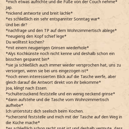
*mich etwas aufrichte und die Füße von der Couch nehme*
Jap.
*nickend antworte und breit lächle*
*es schließlich ein sehr entspannter Sonntag war*
Und bei dir?
*nachfrage und den TP auf dem Wohnzimmertisch ablege*
*neugierig den Kopf schief lege*
Du wolltest kochen?
*mit einem neugierigen Grinsen wiederhole*
*Alys Kochkünste noch nicht kenne und deshalb schon ein
bisschen gespannt bin*
*sie ja schließlich auch immer wieder versprochen hat, uns zu
versorgen, wenn sie bei uns eingezogen ist*
*noch einen interessierten Blick auf die Tasche werfe, aber
gleich darauf die Antwort direkt von ihr bekomme*
Joa, klingt nach Essen.
*schulterzuckend feststelle und ein wenig neckend grinse*
*dann aufstehe und die Tasche vom Wohnzimmertisch
aufhebe*
Ich unterstütz dich seelisch beim Kochen.
*scherzend feststelle und mich mit der Tasche auf den Weg in
die Küche mache*
*es schließlich schon recht spät ist und deshalb vermute, dass