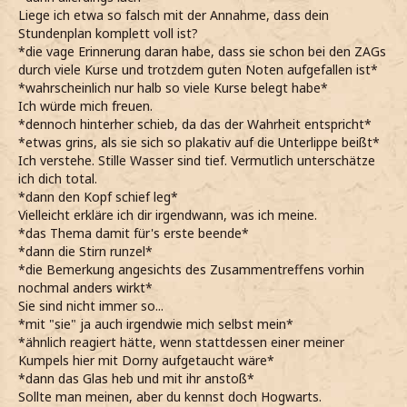
Liege ich etwa so falsch mit der Annahme, dass dein
Stundenplan komplett voll ist?
*die vage Erinnerung daran habe, dass sie schon bei den ZAGs
durch viele Kurse und trotzdem guten Noten aufgefallen ist*
*wahrscheinlich nur halb so viele Kurse belegt habe*
Ich würde mich freuen.
*dennoch hinterher schieb, da das der Wahrheit entspricht*
*etwas grins, als sie sich so plakativ auf die Unterlippe beißt*
Ich verstehe. Stille Wasser sind tief. Vermutlich unterschätze
ich dich total.
*dann den Kopf schief leg*
Vielleicht erkläre ich dir irgendwann, was ich meine.
*das Thema damit für's erste beende*
*dann die Stirn runzel*
*die Bemerkung angesichts des Zusammentreffens vorhin
nochmal anders wirkt*
Sie sind nicht immer so...
*mit "sie" ja auch irgendwie mich selbst mein*
*ähnlich reagiert hätte, wenn stattdessen einer meiner
Kumpels hier mit Dorny aufgetaucht wäre*
*dann das Glas heb und mit ihr anstoß*
Sollte man meinen, aber du kennst doch Hogwarts.