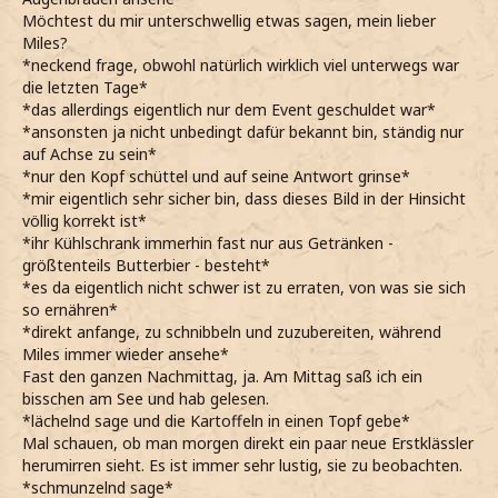
Möchtest du mir unterschwellig etwas sagen, mein lieber
Miles?
*neckend frage, obwohl natürlich wirklich viel unterwegs war
die letzten Tage*
*das allerdings eigentlich nur dem Event geschuldet war*
*ansonsten ja nicht unbedingt dafür bekannt bin, ständig nur
auf Achse zu sein*
*nur den Kopf schüttel und auf seine Antwort grinse*
*mir eigentlich sehr sicher bin, dass dieses Bild in der Hinsicht
völlig korrekt ist*
*ihr Kühlschrank immerhin fast nur aus Getränken -
größtenteils Butterbier - besteht*
*es da eigentlich nicht schwer ist zu erraten, von was sie sich
so ernähren*
*direkt anfange, zu schnibbeln und zuzubereiten, während
Miles immer wieder ansehe*
Fast den ganzen Nachmittag, ja. Am Mittag saß ich ein
bisschen am See und hab gelesen.
*lächelnd sage und die Kartoffeln in einen Topf gebe*
Mal schauen, ob man morgen direkt ein paar neue Erstklässler
herumirren sieht. Es ist immer sehr lustig, sie zu beobachten.
*schmunzelnd sage*