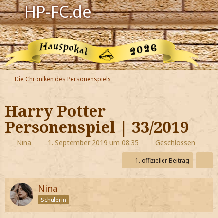
HP-FC.de
Navigation
Harry Potter
Der HP-FC
Die Chroniken des Personenspiels
Hogwarts
Harry Potter
Zauberwelt
Personenspiel | 33/2019
Willkommen
Nina
1. September 2019 um 08:35
Geschlossen
1. offizieller Beitrag
Jetzt Fanclub-Mitglied werden!
Nina
Schülerin