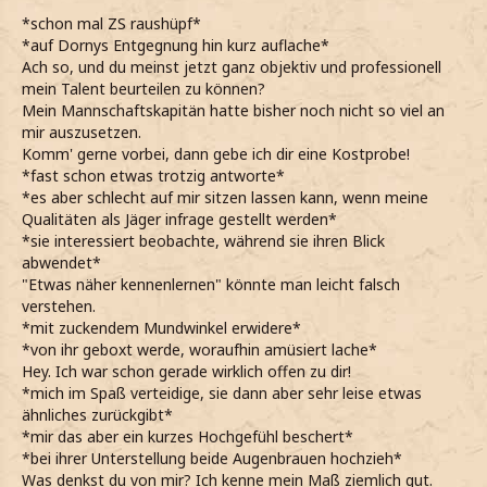
*schon mal ZS raushüpf*
*auf Dornys Entgegnung hin kurz auflache*
Ach so, und du meinst jetzt ganz objektiv und professionell
mein Talent beurteilen zu können?
Mein Mannschaftskapitän hatte bisher noch nicht so viel an
mir auszusetzen.
Komm' gerne vorbei, dann gebe ich dir eine Kostprobe!
*fast schon etwas trotzig antworte*
*es aber schlecht auf mir sitzen lassen kann, wenn meine
Qualitäten als Jäger infrage gestellt werden*
*sie interessiert beobachte, während sie ihren Blick
abwendet*
"Etwas näher kennenlernen" könnte man leicht falsch
verstehen.
*mit zuckendem Mundwinkel erwidere*
*von ihr geboxt werde, woraufhin amüsiert lache*
Hey. Ich war schon gerade wirklich offen zu dir!
*mich im Spaß verteidige, sie dann aber sehr leise etwas
ähnliches zurückgibt*
*mir das aber ein kurzes Hochgefühl beschert*
*bei ihrer Unterstellung beide Augenbrauen hochzieh*
Was denkst du von mir? Ich kenne mein Maß ziemlich gut.