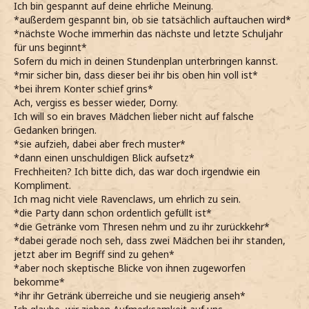
Ich bin gespannt auf deine ehrliche Meinung.
*außerdem gespannt bin, ob sie tatsächlich auftauchen wird*
*nächste Woche immerhin das nächste und letzte Schuljahr
für uns beginnt*
Sofern du mich in deinen Stundenplan unterbringen kannst.
*mir sicher bin, dass dieser bei ihr bis oben hin voll ist*
*bei ihrem Konter schief grins*
Ach, vergiss es besser wieder, Dorny.
Ich will so ein braves Mädchen lieber nicht auf falsche
Gedanken bringen.
*sie aufzieh, dabei aber frech muster*
*dann einen unschuldigen Blick aufsetz*
Frechheiten? Ich bitte dich, das war doch irgendwie ein
Kompliment.
Ich mag nicht viele Ravenclaws, um ehrlich zu sein.
*die Party dann schon ordentlich gefüllt ist*
*die Getränke vom Thresen nehm und zu ihr zurückkehr*
*dabei gerade noch seh, dass zwei Mädchen bei ihr standen,
jetzt aber im Begriff sind zu gehen*
*aber noch skeptische Blicke von ihnen zugeworfen
bekomme*
*ihr ihr Getränk überreiche und sie neugierig anseh*