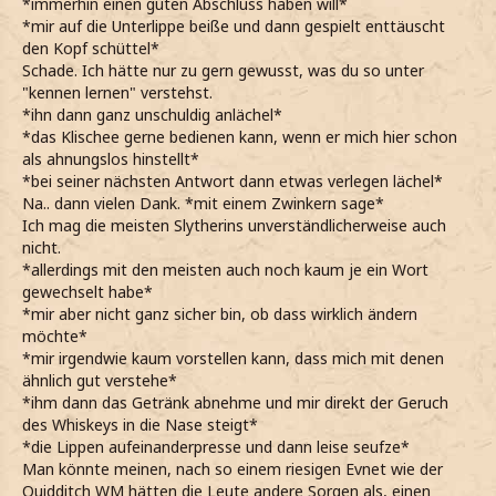
*immerhin einen guten Abschluss haben will*
*mir auf die Unterlippe beiße und dann gespielt enttäuscht
den Kopf schüttel*
Schade. Ich hätte nur zu gern gewusst, was du so unter
"kennen lernen" verstehst.
*ihn dann ganz unschuldig anlächel*
*das Klischee gerne bedienen kann, wenn er mich hier schon
als ahnungslos hinstellt*
*bei seiner nächsten Antwort dann etwas verlegen lächel*
Na.. dann vielen Dank. *mit einem Zwinkern sage*
Ich mag die meisten Slytherins unverständlicherweise auch
nicht.
*allerdings mit den meisten auch noch kaum je ein Wort
gewechselt habe*
*mir aber nicht ganz sicher bin, ob dass wirklich ändern
möchte*
*mir irgendwie kaum vorstellen kann, dass mich mit denen
ähnlich gut verstehe*
*ihm dann das Getränk abnehme und mir direkt der Geruch
des Whiskeys in die Nase steigt*
*die Lippen aufeinanderpresse und dann leise seufze*
Man könnte meinen, nach so einem riesigen Evnet wie der
Quidditch WM hätten die Leute andere Sorgen als, einen