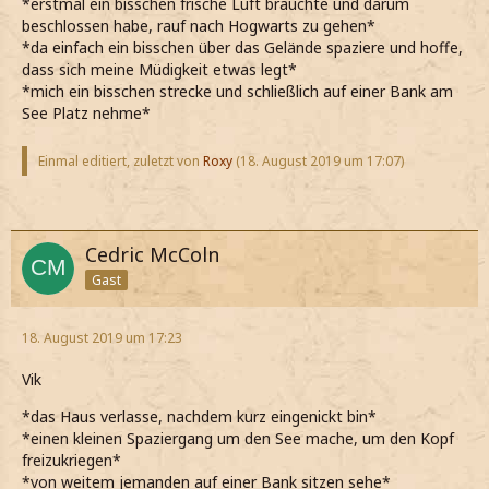
*erstmal ein bisschen frische Luft brauchte und darum
beschlossen habe, rauf nach Hogwarts zu gehen*
*da einfach ein bisschen über das Gelände spaziere und hoffe,
dass sich meine Müdigkeit etwas legt*
*mich ein bisschen strecke und schließlich auf einer Bank am
See Platz nehme*
Einmal editiert, zuletzt von
Roxy
(
18. August 2019 um 17:07
)
Cedric McColn
Gast
18. August 2019 um 17:23
Vik
*das Haus verlasse, nachdem kurz eingenickt bin*
*einen kleinen Spaziergang um den See mache, um den Kopf
freizukriegen*
*von weitem jemanden auf einer Bank sitzen sehe*