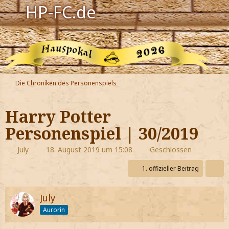
HP-FC.de
Navigation
Harry Potter
Der HP-FC
Die Chroniken des Personenspiels
Hogwarts
Harry Potter
Zauberwelt
Personenspiel | 30/2019
Willkommen
July
18. August 2019 um 15:08
Geschlossen
1. offizieller Beitrag
Jetzt Fanclub-Mitglied werden!
July
Aurorin