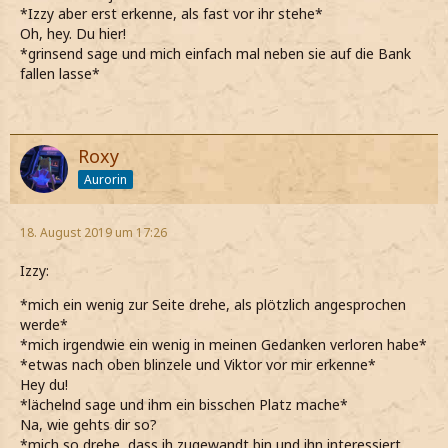
*Izzy aber erst erkenne, als fast vor ihr stehe*
Oh, hey. Du hier!
*grinsend sage und mich einfach mal neben sie auf die Bank
fallen lasse*
Roxy
Aurorin
18. August 2019 um 17:26
Izzy:
*mich ein wenig zur Seite drehe, als plötzlich angesprochen
werde*
*mich irgendwie ein wenig in meinen Gedanken verloren habe*
*etwas nach oben blinzele und Viktor vor mir erkenne*
Hey du!
*lächelnd sage und ihm ein bisschen Platz mache*
Na, wie gehts dir so?
*mich so drehe, dass ih zugewandt bin und ihn interessiert