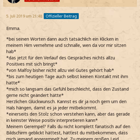
5. Juli 2019 um 21:48
Offizieller Beitrag
Emma.
*bei seinen Worten dann auch tatsächlich ein Klicken in
meinem Hirn vernehme und schnalle, wen da vor mir sitzen
hab*
*das jetzt für den Verlauf des Gespräches nichts allzu
Positives mit sich bringt*
*von Malfoy bisher nicht allzu viel Gutes gehört hab*
*bis zum heutigen Tage auch selbst keinen Kontakt mit ihm
hatte*
*mich so langsam das Gefühl beschleicht, dass den Zustand
gerne nicht geändert hätte*
Herzlichen Glückwunsch. Kannst es dir ja noch gern um den
Hals hängen, damit es ja jeder mitbekommt.
*einerseits den Stolz schon verstehen kann, aber das gerade
in keinster Weise positiv interpretieren kann*
Meinem Gerempel? Falls du nicht komplett fanatisch auf den
Bildschirm geblickt hättest, hättest du mitbekommen, dass
mich jemand angerempelt hat. Zu meinem großen Leid