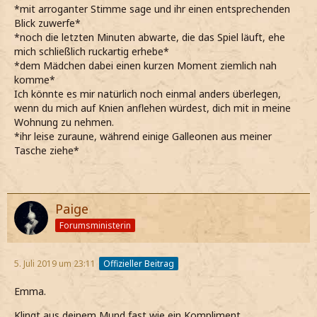
*mit arroganter Stimme sage und ihr einen entsprechenden
Blick zuwerfe*
*noch die letzten Minuten abwarte, die das Spiel läuft, ehe
mich schließlich ruckartig erhebe*
*dem Mädchen dabei einen kurzen Moment ziemlich nah
komme*
Ich könnte es mir natürlich noch einmal anders überlegen,
wenn du mich auf Knien anflehen würdest, dich mit in meine
Wohnung zu nehmen.
*ihr leise zuraune, während einige Galleonen aus meiner
Tasche ziehe*
Paige
Forumsministerin
5. Juli 2019 um 23:11
Offizieller Beitrag
Emma.
Klingt aus deinem Mund fast wie ein Kompliment.