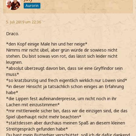
Aurorin
5. Juli 2019 um 22:36
Draco.
*den Kopf einige Male hin und her neige*
Nimms mir nicht übel, aber grün würde dir sowieso nicht
stehen. Du bist sowas von rot, das lässt sich leider nicht
leugnen.
*absolut überzeugt davon bin, dass sie eine Gryffindor sein
muss*
*so kratzbürstig und frech eigentlich wirklich nur Löwen sind*
*in dieser Hinsicht ja tatsächlich schon einiges an Erfahrung
habe*
*die Lippen fest aufeinanderpresse, um nicht noch in ihr
Lachen mit einzustimmen*
*mir mittlerweile sicher bin, dass wir die einzigen sind, die das
Spiel überhaupt nicht mehr beachten*
*stattdessen aber durchaus meinen Spaß an diesem kleinen
Streitgespräch gefunden habe*
Du hast mein Butterbier verschüttet, soll ich dir dafür dankend