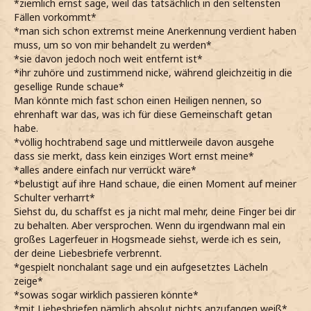
*ziemlich ernst sage, weil das tatsächlich in den seltensten
Fällen vorkommt*
*man sich schon extremst meine Anerkennung verdient haben
muss, um so von mir behandelt zu werden*
*sie davon jedoch noch weit entfernt ist*
*ihr zuhöre und zustimmend nicke, während gleichzeitig in die
gesellige Runde schaue*
Man könnte mich fast schon einen Heiligen nennen, so
ehrenhaft war das, was ich für diese Gemeinschaft getan
habe.
*völlig hochtrabend sage und mittlerweile davon ausgehe
dass sie merkt, dass kein einziges Wort ernst meine*
*alles andere einfach nur verrückt wäre*
*belustigt auf ihre Hand schaue, die einen Moment auf meiner
Schulter verharrt*
Siehst du, du schaffst es ja nicht mal mehr, deine Finger bei dir
zu behalten. Aber versprochen. Wenn du irgendwann mal ein
großes Lagerfeuer in Hogsmeade siehst, werde ich es sein,
der deine Liebesbriefe verbrennt.
*gespielt nonchalant sage und ein aufgesetztes Lächeln
zeige*
*sowas sogar wirklich passieren könnte*
*mit Liebesbriefen nämlich absolut nichts anzufangen weiß*