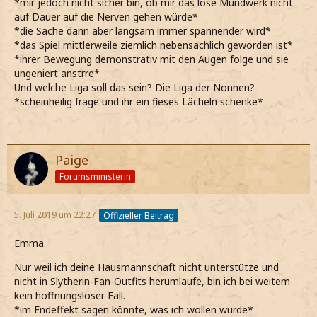
*mir jedoch nicht sicher bin, ob mir das lose Mundwerk nicht
auf Dauer auf die Nerven gehen würde*
*die Sache dann aber langsam immer spannender wird*
*das Spiel mittlerweile ziemlich nebensächlich geworden ist*
*ihrer Bewegung demonstrativ mit den Augen folge und sie
ungeniert anstrre*
Und welche Liga soll das sein? Die Liga der Nonnen?
*scheinheilig frage und ihr ein fieses Lächeln schenke*
Paige
Forumsministerin
5. Juli 2019 um 22:27
Offizieller Beitrag
Emma.
Nur weil ich deine Hausmannschaft nicht unterstütze und
nicht in Slytherin-Fan-Outfits herumlaufe, bin ich bei weitem
kein hoffnungsloser Fall.
*im Endeffekt sagen könnte, was ich wollen würde*