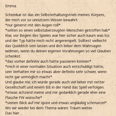
Emma.
Scheinbar ist das ein Selbsterhaltungstrieb meines Körpers,
der mich vor so unnützem Wissen bewahrt.
*nur genervt mit den Augen roll*
*selten so einen selbstüberzeugten Menschen getroffen hab*
Klar, vor Beginn des Spieles war hier sicher auch kaum was los
und der Typ hätte mich nicht angerempelt. Solltest vielleicht
das Quidditch sein lassen und dich lieber dem Wahrsagen
widmen, wenn du deinen eigenen Vorahnungen so viel Glauben
schenkst.
*das vorher definitiv auch hätte passieren können*
*mich in einer normalen Situation auch entschuldigt hätte,
sein Verhalten mir so etwas aber definitiv sehr schwer, wenn
nicht gar unmöglich macht*
Und glaube mir, ich würde gerade auch viel lieber mit netter
Gesellschaft und einem BB in der Hand das Spiel verfolgen.
*etwas ächzend meine und mir gedanklich gerade eher eine
Flasche FW wünsche*
*seinen Blick auf mir spüre und etwas ungläubig schmunzel*
Wo wir wieder bei dem Thema wären: Träum weiter.
Das hier ..