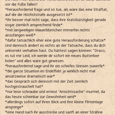
vor die Füße fallen?
*herausfordernd frage und so tue, als wäre das eine Straftat,
auf die die Höchststrafe ausgesetzt ist*
*ihr besser mal nicht sage, dass ihre Kratzbürstigkeit gerade
sogar ziemlich ansprechend finde*
*mit langweiligen Mauerblümchen immerhin nichts
anzufangen weiß*
*dafür tatsächlich eher eine gute Herausforderung schätze*
Und dennoch ändert es nichts an der Tatsache, dass du dich
unkorrekt verhalten hast. Du hättest sagen können: "Draco,
es tut mir Leid, ich werde dir sofort ein neues Butterbier
holen" und alles wäre gut gewesen.
*herausfordernd sage und ihr ein schiefes Grinsen zuwerfe*
*die ganze Situation im Endeffekt ja wirklich nicht mal
ansatzweise dramatisch war*
*das Gespräch sich dennoch mit der Zeit ziemlich
hochgestrauchelt hat*
*nur leise schnaube und erneut "Ansichtssache" murmel, da
das heute scheinbar zur Gewohnheit wird*
*allerdings sofort auf ihren Blick und ihre kleine Flirteinlage
anspringe*
*eine Hand nach ihr ausstrecke und sanft an einer Strähne