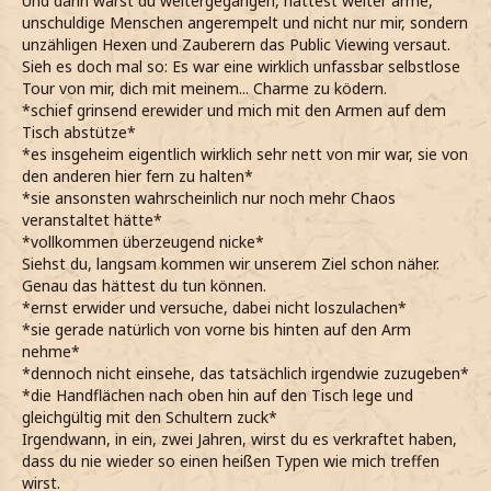
Und dann wärst du weitergegangen, hättest weiter arme,
unschuldige Menschen angerempelt und nicht nur mir, sondern
unzähligen Hexen und Zauberern das Public Viewing versaut.
Sieh es doch mal so: Es war eine wirklich unfassbar selbstlose
Tour von mir, dich mit meinem... Charme zu ködern.
*schief grinsend erewider und mich mit den Armen auf dem
Tisch abstütze*
*es insgeheim eigentlich wirklich sehr nett von mir war, sie von
den anderen hier fern zu halten*
*sie ansonsten wahrscheinlich nur noch mehr Chaos
veranstaltet hätte*
*vollkommen überzeugend nicke*
Siehst du, langsam kommen wir unserem Ziel schon näher.
Genau das hättest du tun können.
*ernst erwider und versuche, dabei nicht loszulachen*
*sie gerade natürlich von vorne bis hinten auf den Arm
nehme*
*dennoch nicht einsehe, das tatsächlich irgendwie zuzugeben*
*die Handflächen nach oben hin auf den Tisch lege und
gleichgültig mit den Schultern zuck*
Irgendwann, in ein, zwei Jahren, wirst du es verkraftet haben,
dass du nie wieder so einen heißen Typen wie mich treffen
wirst.