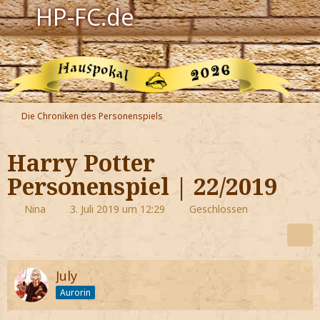
HP-FC.de
Navigation
Harry Potter
Der HP-FC
Die Chroniken des Personenspiels
Hogwarts
Harry Potter
Zauberwelt
Personenspiel | 22/2019
Willkommen
Nina
3. Juli 2019 um 12:29
Geschlossen
Jetzt Fanclub-Mitglied werden!
July
Aurorin