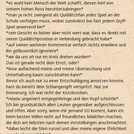
*es wohl kein Mensch der Welt schafft, diesen Kerl von
seinem hohen Ross herunterzubringen*
*man ja nicht zwingend als Quidditchfan jedes Spiel an der
Schule verfolgen muss, wobei zumindest bei fast jedem Gryff-
Spiel anwesend bin*
*sein Gesicht es bisher aber nicht wert war, dass es direkt mit
seiner Quidditchposition in Verbindung gebracht habe*
*auf seinen weiteren Kommentar einfach nichts erwidere und
ihn geflissentlich ignoriere*
*wir da uns eh nur im Kreis drehen würden*
Das ist gerade nicht dein Ernst, oder?
*leise auflachend meine und meine Überraschung und
Unterhaltung kaum zurückhalten kann*
Bevor ich auch nur zu einer Entschuldigung ansetzen konnte,
hast du bereits dein Schlangengift verspritzt. Nur zur
Erinnerung. Ich war nicht der Kotzbrocken.
*relativ ungeniert entgegenbringe und den Kopf schüttle*
Ich bin grundsätzlich allen Leuten gegenüber aufgeschlossen
und offen. Aber sorry, wenn mir jemand SO kommt, kann ich
beim besten Willen nicht auf freundliches Mädchen machen,
die dich am liebsten nach deinen Vorstellungen anschmachtet.
*dabei leicht die Stirn runzel und über meine eigene Ehrlichkeit