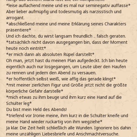
*leise auflachend meine und es mal nur seminegativ auffasse*
Aber lieber aufmüpfig und todesmutig als narzisstisch und
arrogant.
*abschließend meine und meine Erklärung seines Charakters
präsentiere*
Und ich dachte, du wirst langsam freundlich .. falsch geraten.
*tatsächlich nicht davon ausgegangen bin, dass der Moment
heute noch eintritt*
*er mich dann als absoluten Rüpel darstellt*
Oh man, jetzt hast du meinen Plan aufgedeckt. Ich bin heute
eigentlich auch nur losgegangen, um Leute über den Haufen
zu rennen und jedem den Abend zu versauen.
*er hoffentlich selbst weiß, wie affig das gerade klingt*
*mit meiner zierlichen Figur und Größe jetzt nicht die größte
körperliche Gefahr darstelle*
*mich etwas zu ihm beuge und ihm kurz eine Hand auf die
Schulter leg*
Du bist mein Held des Abends!
*triefend vor Ironie meine, ihm kurz in die Schulter kneife und
meine Hand wieder ruckartig von ihm wegziehe*
Ja klar. Die Zeit heilt schließlich alle Wunden. Ignoriere bis dahin
meine unzähligen Liebesbriefe und Anschmachtversuche.