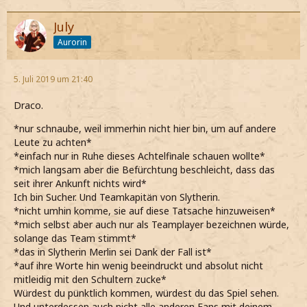
July
Aurorin
5. Juli 2019 um 21:40
Draco.
*nur schnaube, weil immerhin nicht hier bin, um auf andere
Leute zu achten*
*einfach nur in Ruhe dieses Achtelfinale schauen wollte*
*mich langsam aber die Befürchtung beschleicht, dass das
seit ihrer Ankunft nichts wird*
Ich bin Sucher. Und Teamkapitän von Slytherin.
*nicht umhin komme, sie auf diese Tatsache hinzuweisen*
*mich selbst aber auch nur als Teamplayer bezeichnen würde,
solange das Team stimmt*
*das in Slytherin Merlin sei Dank der Fall ist*
*auf ihre Worte hin wenig beeindruckt und absolut nicht
mitleidig mit den Schultern zucke*
Würdest du pünktlich kommen, würdest du das Spiel sehen.
Und unterdessen auch nicht alle anderen Fans mit deinem