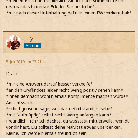
*meinen Blick dann schließlich wieder nach vorne richte und
erstmal das hinterste Eck der Bar anstrebe*
*mir nach dieser Unterhaltung definitiv einen FW verdient hab*
July
Aurorin
5. Juli 2019 um 23:21
Draco.
*mir eine Antwort darauf besser verkneife*
*an den Gryffindors leider recht wenig positiv sehen kann*
*ihnen demnach wohl niemals Komplimente machen würde*
Ansichtssache.
*schief grinsend sage, weil das definitiv anders sehe*
*mit "aufmüpfig" selbst recht wenig anfangen kann*
Freundlich? Ich? Ich dachte, du wüsstest mittlerweile, wen du
vor dir hast. Du solltest deine Naivität etwas überdenken,
Kleine. Ich werde niemals freundlich sein.