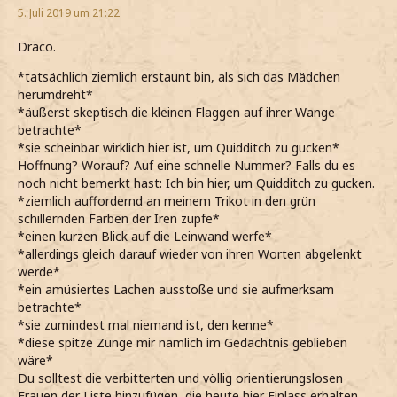
5. Juli 2019 um 21:22
Draco.
*tatsächlich ziemlich erstaunt bin, als sich das Mädchen
herumdreht*
*äußerst skeptisch die kleinen Flaggen auf ihrer Wange
betrachte*
*sie scheinbar wirklich hier ist, um Quidditch zu gucken*
Hoffnung? Worauf? Auf eine schnelle Nummer? Falls du es
noch nicht bemerkt hast: Ich bin hier, um Quidditch zu gucken.
*ziemlich auffordernd an meinem Trikot in den grün
schillernden Farben der Iren zupfe*
*einen kurzen Blick auf die Leinwand werfe*
*allerdings gleich darauf wieder von ihren Worten abgelenkt
werde*
*ein amüsiertes Lachen ausstoße und sie aufmerksam
betrachte*
*sie zumindest mal niemand ist, den kenne*
*diese spitze Zunge mir nämlich im Gedächtnis geblieben
wäre*
Du solltest die verbitterten und völlig orientierungslosen
Frauen der Liste hinzufügen, die heute hier Einlass erhalten.