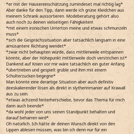
*er mit der Häusereinschätzung zumindeset mal richtig lag*
Aber danke für den Tipp, dann werde ich grüne Kleidchen aus
meinem Schrank aussortieren. Modeberatung gehört also
auch noch zu deinen vielseitigen Fähigkeiten!
*mit einem ironischen Unterton meine und etwas schmunzeln
muss*
*sich die Gesprächssituation aber tatsächlich langsam in eine
amüsantere Richtung wendet*
*zwar nicht behaupten würde, dass mittlerweile entspannen
könnte, aber der Höhepunkt mittlerweile doch verstrichen ist*
Dankend auf Knien vor mir wäre tatsächlich ein guter Anfang.
*übertrieben und gespielt grüble und ihm mit einem
Schulterzucken begegne*
Man könnte eine derartige Situation aber auch definitiv
deeskalierender lösen als direkt in slytherinmanier auf Krawall
aus zu sein.
*etwas ächzend hinterherschiebe, bevor das Thema für mich
dann auch beende*
*da wohl jeder von uns seinen Standpunkt behalten und
darauf beharren wird*
Oh natürlich. Ich hätte dir deinen Wunsch direkt von den
Lippen ablesen müssen, was bin ich denn nur für ein