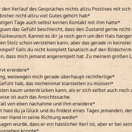
r den Verlauf des Gespräches nichts allzu Positives mit sich
bisher nicht allzu viel Gutes gehört hab*
tigen Tage auch selbst keinen Kontakt mit ihm hatte*
gsam das Gefühl beschleicht, dass den Zustand gerne nicht
lückwunsch. Kannst es dir ja noch gern um den Hals hängen
den Stolz schon verstehen kann, aber das gerade in keinster
pel? Falls du nicht komplett fanatisch auf den Bildschirm g
, dass mich jemand angerempelt hat. Zu meinem großen Lei
rvt erwidere*
ng, weswegen mich gerade überhaupt rechtfertige*
Gefühl hab, das nocheinmal klarstellen zu müssen*
sten kaum unterdrücken kann, als er sich selbst auch noch 
eise ist auch das Ansichtssache.
fall von eben nachahme und ihm erwidere*
ht hast du ja Glück und du findest eines Tages jemanden, der
iner Hand in seine Richtung wedle*
sagen würde, dass er ein hässlicher Kerl ist, aber er bei se
 aussehen könnte*