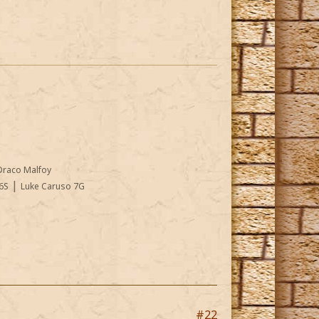
Draco Malfoy
|
6S
Luke Caruso 7G
#22