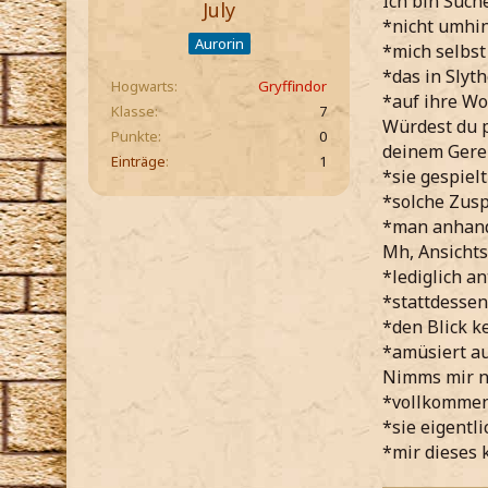
Ich bin Such
July
*nicht umhin
Aurorin
*mich selbst
*das in Slyth
Hogwarts
Gryffindor
*auf ihre Wo
Klasse
7
Würdest du p
Punkte
0
deinem Gere
Einträge
1
*sie gespiel
*solche Zusp
*man anhand 
Mh, Ansichts
*lediglich a
*stattdessen
*den Blick k
*amüsiert au
Nimms mir ni
*vollkommen
*sie eigentl
*mir dieses 