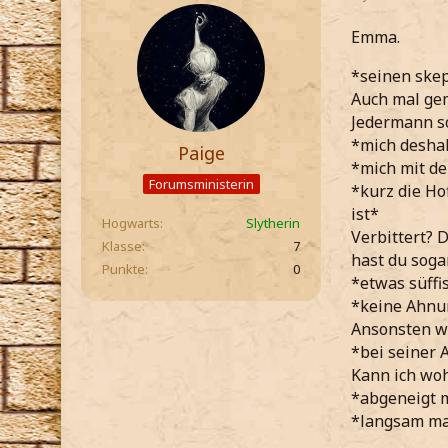
Emma.
*seinen skep
Auch mal gem
Jedermann so
*mich deshal
Paige
*mich mit de
Forumsministerin
*kurz die Ho
ist*
Hogwarts
Slytherin
Verbittert? 
Klasse
7
hast du sogar
Punkte
0
*etwas süffi
*keine Ahnun
Ansonsten we
*bei seiner 
Kann ich woh
*abgeneigt 
*langsam mal