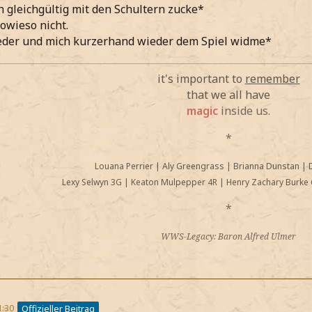
h gleichgültig mit den Schultern zucke*
sowieso nicht.
ieder und mich kurzerhand wieder dem Spiel widme*
it's important to
remember
that we all have
magic
inside us.
*
Louana Perrier
|
Aly Greengrass
|
Brianna Dunstan
|
Lexy Selwyn 3G
|
Keaton Mulpepper 4R
|
Henry Zachary Burke 
*
WWS-Legacy: Baron Alfred Ulmer
1:30
Offizieller Beitrag