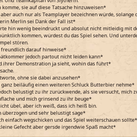
er. Und Teamkapitän von Slytherin.
 komme, sie auf diese Tatsache hinzuweisen*
 aber auch nur als Teamplayer bezeichnen würde, solange
erin Merlin sei Dank der Fall ist*
rte hin wenig beeindruckt und absolut nicht mitleidig mit 
ünktlich kommen, würdest du das Spiel sehen. Und unterde
mpel stören.
t freundlich darauf hinweise*
ätkommer jedoch partout nicht leiden kann*
ihrer Demonstration ja sieht, wohin das führt*
sache.
ntworte, ohne sie dabei anzusehen*
 ganz beiläufig einen weiteren Schluck Butterbier nehme*
edoch belustigt zu ihr zurückwende, als sie versucht, mich 
flache und mich grinsend zu ihr beuge*
cht übel, aber ich weiß, dass ich heiß bin.
 überzogen und sehr belustigt sage*
ich einfach wegschicken und das Spiel weiterschauen sollte
kleine Gefecht aber gersde irgendwie Spaß macht*