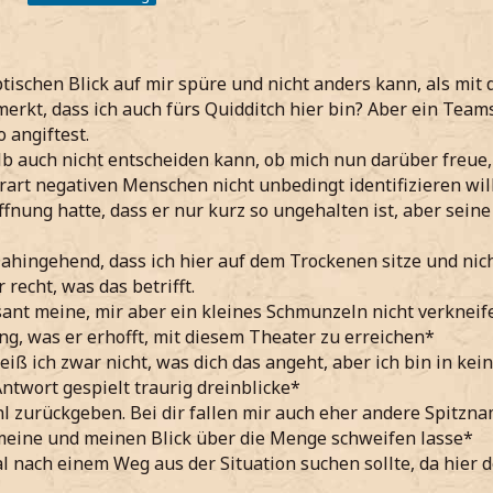
tischen Blick auf mir spüre und nicht anders kann, als mit
erkt, dass ich auch fürs Quidditch hier bin? Aber ein Tea
 angiftest.
b auch nicht entscheiden kann, ob mich nun darüber freue, 
rart negativen Menschen nicht unbedingt identifizieren wil
ffnung hatte, dass er nur kurz so ungehalten ist, aber sein
Dahingehend, dass ich hier auf dem Trockenen sitze und nich
 recht, was das betrifft.
sant meine, mir aber ein kleines Schmunzeln nicht verknei
g, was er erhofft, mit diesem Theater zu erreichen*
iß ich zwar nicht, was dich das angeht, aber ich bin in kein
Antwort gespielt traurig dreinblicke*
l zurückgeben. Bei dir fallen mir auch eher andere Spitzna
meine und meinen Blick über die Menge schweifen lasse*
 nach einem Weg aus der Situation suchen sollte, da hier de