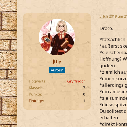
5. Juli 2019 um 2
Draco.
*tatsächlich
*äußerst ske
*sie scheinb
Hoffnung? Wo
July
gucken.
Aurorin
*ziemlich au
*einen kurze
Hogwarts
Gryffindor
*allerdings 
Klasse
7
*ein amüsie
Punkte
0
*sie zuminde
Einträge
1
*diese spitz
Du solltest 
erhalten.
*direkt kont