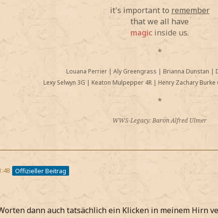
it's important to
remember
that we all have
magic
inside us.
*
Louana Perrier
|
Aly Greengrass
|
Brianna Dunstan
|
Lexy Selwyn 3G
|
Keaton Mulpepper 4R
|
Henry Zachary Burke 
*
WWS-Legacy: Baron Alfred Ulmer
1:48
Offizieller Beitrag
Worten dann auch tatsächlich ein Klicken in meinem Hirn v