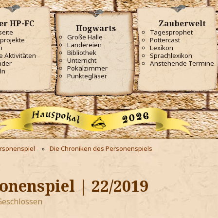
er HP-FC
Zauberwelt
Hogwarts
seite
Tagesprophet
Große Halle
projekte
Pottercast
Ländereien
m
Lexikon
Bibliothek
e Aktivitäten
Sprachlexikon
Unterricht
nder
Anstehende Termine
Pokalzimmer
ln
Punktegläser
ersonenspiel
Die Chroniken des Personenspiels
onenspiel | 22/2019
Geschlossen