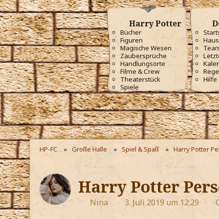
Harry Potter
D
Bücher
Start
Figuren
Haus
Magische Wesen
Tea
Zaubersprüche
Letzt
Handlungsorte
Kale
Filme & Crew
Rege
Theaterstück
Hilfe
Spiele
HP-FC
Große Halle
Spiel & Spaß
Harry Potter P
Harry Potter Pers
Nina
3. Juli 2019 um 12:29