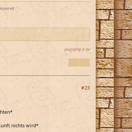
 answered
paige@hp-fc.de
#23
chten*
kunft nichts wird*