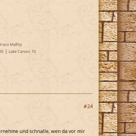
Draco Malfoy
|
6S
Luke Caruso 7G
#24
ernehme und schnalle, wen da vor mir