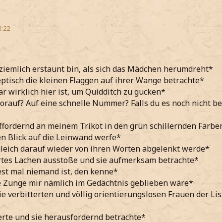
1:22
 ziemlich erstaunt bin, als sich das Mädchen herumdreht*
ptisch die kleinen Flaggen auf ihrer Wange betrachte*
ar wirklich hier ist, um Quidditch zu gucken*
rauf? Auf eine schnelle Nummer? Falls du es noch nicht bem
ffordernd an meinem Trikot in den grün schillernden Farbe
n Blick auf die Leinwand werfe*
gleich darauf wieder von ihren Worten abgelenkt werde*
rtes Lachen ausstoße und sie aufmerksam betrachte*
st mal niemand ist, den kenne*
e Zunge mir nämlich im Gedächtnis geblieben wäre*
die verbitterten und völlig orientierungslosen Frauen der Li
erte und sie herausfordernd betrachte*