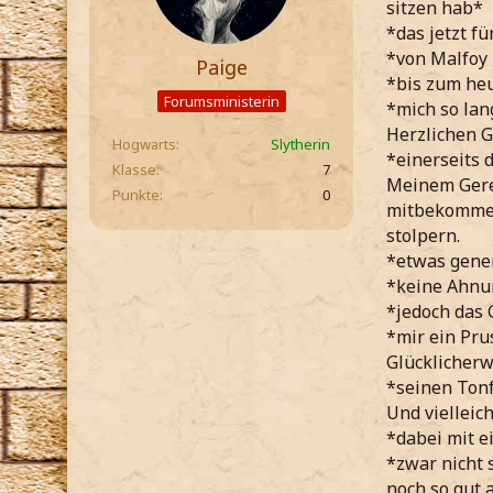
sitzen hab*
*das jetzt fü
*von Malfoy 
Paige
*bis zum heu
Forumsministerin
*mich so lan
Herzlichen G
Hogwarts
Slytherin
*einerseits 
Klasse
7
Meinem Gerem
Punkte
0
mitbekommen
stolpern.
*etwas gene
*keine Ahnu
*jedoch das 
*mir ein Pru
Glücklicherw
*seinen Ton
Und vielleic
*dabei mit e
*zwar nicht 
noch so gut