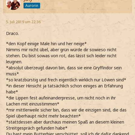
Aurorin
5. Juli 2019 um 22:36
Draco.
*den Kopf einige Male hin und her neige*
Nimms mir nicht übel, aber grün würde dir sowieso nicht
stehen. Du bist sowas von rot, das lässt sich leider nicht
leugnen.
*absolut überzeugt davon bin, dass sie eine Gryffindor sein
muss*
*so kratzbürstig und frech eigentlich wirklich nur Löwen sind*
*in dieser Hinsicht ja tatsächlich schon einiges an Erfahrung
habe*
*die Lippen fest aufeinanderpresse, um nicht noch in ihr
Lachen mit einzustimmen*
*mir mittlerweile sicher bin, dass wir die einzigen sind, die das
Spiel überhaupt nicht mehr beachten*
*stattdessen aber durchaus meinen Spaß an diesem kleinen
Streitgespräch gefunden habe*
Du hast mein Butterbier verschüttet, soll ich dir dafür dankend