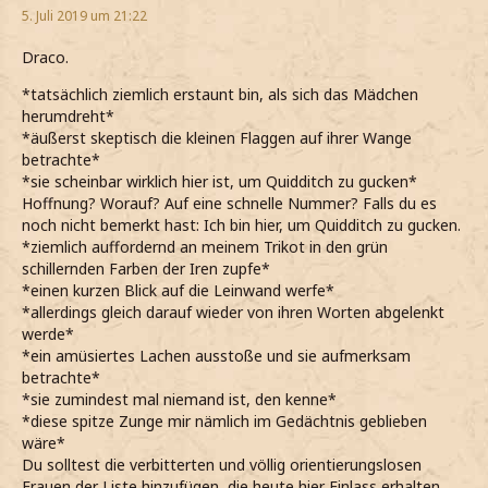
5. Juli 2019 um 21:22
Draco.
*tatsächlich ziemlich erstaunt bin, als sich das Mädchen
herumdreht*
*äußerst skeptisch die kleinen Flaggen auf ihrer Wange
betrachte*
*sie scheinbar wirklich hier ist, um Quidditch zu gucken*
Hoffnung? Worauf? Auf eine schnelle Nummer? Falls du es
noch nicht bemerkt hast: Ich bin hier, um Quidditch zu gucken.
*ziemlich auffordernd an meinem Trikot in den grün
schillernden Farben der Iren zupfe*
*einen kurzen Blick auf die Leinwand werfe*
*allerdings gleich darauf wieder von ihren Worten abgelenkt
werde*
*ein amüsiertes Lachen ausstoße und sie aufmerksam
betrachte*
*sie zumindest mal niemand ist, den kenne*
*diese spitze Zunge mir nämlich im Gedächtnis geblieben
wäre*
Du solltest die verbitterten und völlig orientierungslosen
Frauen der Liste hinzufügen, die heute hier Einlass erhalten.