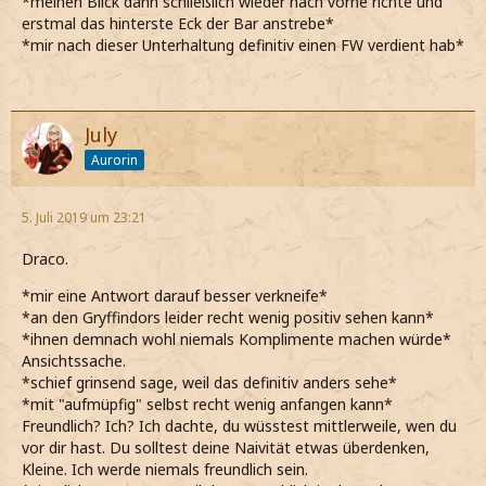
*meinen Blick dann schließlich wieder nach vorne richte und
erstmal das hinterste Eck der Bar anstrebe*
*mir nach dieser Unterhaltung definitiv einen FW verdient hab*
July
Aurorin
5. Juli 2019 um 23:21
Draco.
*mir eine Antwort darauf besser verkneife*
*an den Gryffindors leider recht wenig positiv sehen kann*
*ihnen demnach wohl niemals Komplimente machen würde*
Ansichtssache.
*schief grinsend sage, weil das definitiv anders sehe*
*mit "aufmüpfig" selbst recht wenig anfangen kann*
Freundlich? Ich? Ich dachte, du wüsstest mittlerweile, wen du
vor dir hast. Du solltest deine Naivität etwas überdenken,
Kleine. Ich werde niemals freundlich sein.