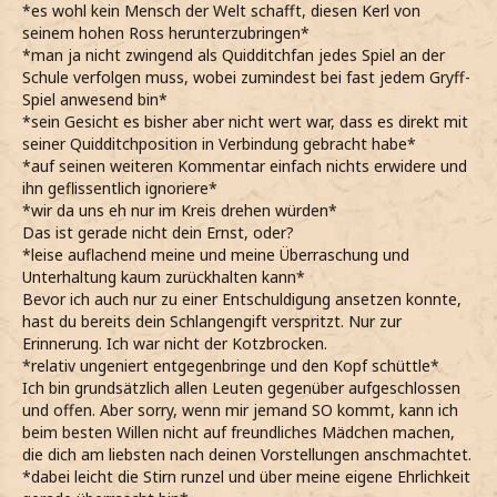
*es wohl kein Mensch der Welt schafft, diesen Kerl von
seinem hohen Ross herunterzubringen*
*man ja nicht zwingend als Quidditchfan jedes Spiel an der
Schule verfolgen muss, wobei zumindest bei fast jedem Gryff-
Spiel anwesend bin*
*sein Gesicht es bisher aber nicht wert war, dass es direkt mit
seiner Quidditchposition in Verbindung gebracht habe*
*auf seinen weiteren Kommentar einfach nichts erwidere und
ihn geflissentlich ignoriere*
*wir da uns eh nur im Kreis drehen würden*
Das ist gerade nicht dein Ernst, oder?
*leise auflachend meine und meine Überraschung und
Unterhaltung kaum zurückhalten kann*
Bevor ich auch nur zu einer Entschuldigung ansetzen konnte,
hast du bereits dein Schlangengift verspritzt. Nur zur
Erinnerung. Ich war nicht der Kotzbrocken.
*relativ ungeniert entgegenbringe und den Kopf schüttle*
Ich bin grundsätzlich allen Leuten gegenüber aufgeschlossen
und offen. Aber sorry, wenn mir jemand SO kommt, kann ich
beim besten Willen nicht auf freundliches Mädchen machen,
die dich am liebsten nach deinen Vorstellungen anschmachtet.
*dabei leicht die Stirn runzel und über meine eigene Ehrlichkeit