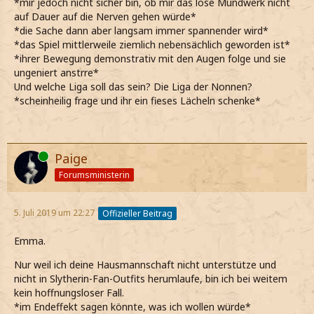
*mir jedoch nicht sicher bin, ob mir das lose Mundwerk nicht
auf Dauer auf die Nerven gehen würde*
*die Sache dann aber langsam immer spannender wird*
*das Spiel mittlerweile ziemlich nebensächlich geworden ist*
*ihrer Bewegung demonstrativ mit den Augen folge und sie
ungeniert anstrre*
Und welche Liga soll das sein? Die Liga der Nonnen?
*scheinheilig frage und ihr ein fieses Lächeln schenke*
Online
Paige
Forumsministerin
5. Juli 2019 um 22:27
Offizieller Beitrag
Emma.
Nur weil ich deine Hausmannschaft nicht unterstütze und
nicht in Slytherin-Fan-Outfits herumlaufe, bin ich bei weitem
kein hoffnungsloser Fall.
*im Endeffekt sagen könnte, was ich wollen würde*