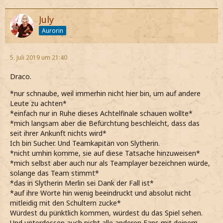
July
Aurorin
5. Juli 2019 um 21:40
Draco.
*nur schnaube, weil immerhin nicht hier bin, um auf andere
Leute zu achten*
*einfach nur in Ruhe dieses Achtelfinale schauen wollte*
*mich langsam aber die Befürchtung beschleicht, dass das
seit ihrer Ankunft nichts wird*
Ich bin Sucher. Und Teamkapitän von Slytherin.
*nicht umhin komme, sie auf diese Tatsache hinzuweisen*
*mich selbst aber auch nur als Teamplayer bezeichnen würde,
solange das Team stimmt*
*das in Slytherin Merlin sei Dank der Fall ist*
*auf ihre Worte hin wenig beeindruckt und absolut nicht
mitleidig mit den Schultern zucke*
Würdest du pünktlich kommen, würdest du das Spiel sehen.
Und unterdessen auch nicht alle anderen Fans mit deinem