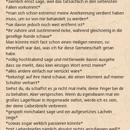
*ziemlich ernst sage, weil das tatsächlich in den seltensten
Fällen vorkommt*
*man sich schon extremst meine Anerkennung verdient haben
muss, um so von mir behandelt zu werden*
*sie davon jedoch noch weit entfernt ist*
*ihr zuhöre und zustimmend nicke, während gleichzeitig in die
gesellige Runde schaue*
Man könnte mich fast schon einen Heiligen nennen, so
ehrenhaft war das, was ich für diese Gemeinschaft getan
habe.
*völlig hochtrabend sage und mittlerweile davon ausgehe
dass sie merkt, dass kein einziges Wort ernst meine*
*alles andere einfach nur verrückt wäre*
*belustigt auf ihre Hand schaue, die einen Moment auf meiner
Schulter verharrt*
Siehst du, du schaffst es ja nicht mal mehr, deine Finger bei dir
zu behalten. Aber versprochen. Wenn du irgendwann mal ein
großes Lagerfeuer in Hogsmeade siehst, werde ich es sein,
der deine Liebesbriefe verbrennt.
*gespielt nonchalant sage und ein aufgesetztes Lächeln
zeige*
*sowas sogar wirklich passieren könnte*
*mit Liebesbriefen nämlich absolut nichts anzufangen weiß*