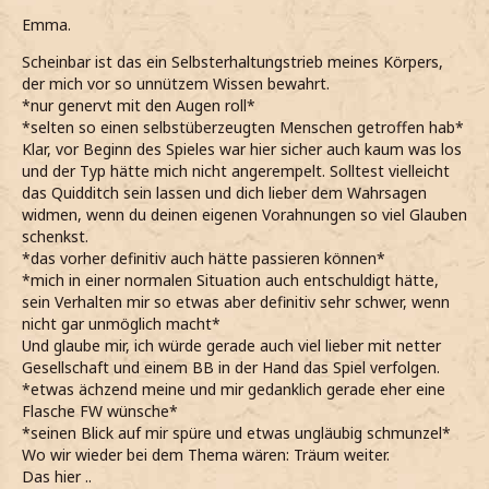
Emma.
Scheinbar ist das ein Selbsterhaltungstrieb meines Körpers,
der mich vor so unnützem Wissen bewahrt.
*nur genervt mit den Augen roll*
*selten so einen selbstüberzeugten Menschen getroffen hab*
Klar, vor Beginn des Spieles war hier sicher auch kaum was los
und der Typ hätte mich nicht angerempelt. Solltest vielleicht
das Quidditch sein lassen und dich lieber dem Wahrsagen
widmen, wenn du deinen eigenen Vorahnungen so viel Glauben
schenkst.
*das vorher definitiv auch hätte passieren können*
*mich in einer normalen Situation auch entschuldigt hätte,
sein Verhalten mir so etwas aber definitiv sehr schwer, wenn
nicht gar unmöglich macht*
Und glaube mir, ich würde gerade auch viel lieber mit netter
Gesellschaft und einem BB in der Hand das Spiel verfolgen.
*etwas ächzend meine und mir gedanklich gerade eher eine
Flasche FW wünsche*
*seinen Blick auf mir spüre und etwas ungläubig schmunzel*
Wo wir wieder bei dem Thema wären: Träum weiter.
Das hier ..