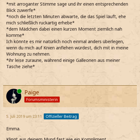
*mit arroganter Stimme sage und ihr einen entsprechenden
Blick zuwerfe*
*noch die letzten Minuten abwarte, die das Spiel läuft, ehe
mich schließlich ruckartig erhebe*
*dem Mädchen dabei einen kurzen Moment ziemlich nah
komme*
Ich könnte es mir natürlich noch einmal anders überlegen,
wenn du mich auf Knien anflehen würdest, dich mit in meine
Wohnung zu nehmen.
*ihr leise zuraune, während einige Galleonen aus meiner
Tasche ziehe*
Online
Paige
Forumsministerin
5. Juli 2019 um 23:11
Offizieller Beitrag
Emma.
Klingt aus deinem Mund fast wie ein Kompliment.