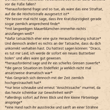
vor die Füße fallen?
*herausfordernd frage und so tue, als wäre das eine Straftat,
auf die die Höchststrafe ausgesetzt ist*
*ihr besser mal nicht sage, dass ihre Kratzbürstigkeit gerade
sogar ziemlich ansprechend finde*
*mit langweiligen Mauerblümchen immerhin nichts
anzufangen weiß*
*dafür tatsächlich eher eine gute Herausforderung schätze*
Und dennoch ändert es nichts an der Tatsache, dass du dich
unkorrekt verhalten hast. Du hättest sagen können: "Draco,
es tut mir Leid, ich werde dir sofort ein neues Butterbier
holen" und alles wäre gut gewesen.
*herausfordernd sage und ihr ein schiefes Grinsen zuwerfe*
*die ganze Situation im Endeffekt ja wirklich nicht mal
ansatzweise dramatisch war*
*das Gespräch sich dennoch mit der Zeit ziemlich
hochgestrauchelt hat*
*nur leise schnaube und erneut "Ansichtssache" murmel, da
das heute scheinbar zur Gewohnheit wird*
*allerdings sofort auf ihren Blick und ihre kleine Flirteinlage
anspringe*
*eine Hand nach ihr ausstrecke und sanft an einer Strähne