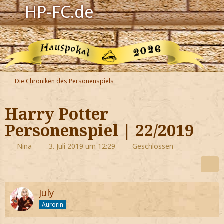
HP-FC.de
Navigation
Harry Potter
Der HP-FC
Die Chroniken des Personenspiels
Hogwarts
Harry Potter
Zauberwelt
Personenspiel | 22/2019
Willkommen
Nina
3. Juli 2019 um 12:29
Geschlossen
Jetzt Fanclub-Mitglied werden!
July
Aurorin