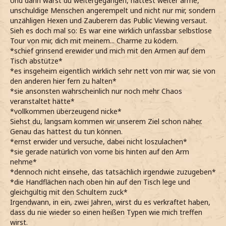
Und dann wärst du weitergegangen, hättest weiter arme,
unschuldige Menschen angerempelt und nicht nur mir, sondern
unzähligen Hexen und Zauberern das Public Viewing versaut.
Sieh es doch mal so: Es war eine wirklich unfassbar selbstlose
Tour von mir, dich mit meinem... Charme zu ködern.
*schief grinsend erewider und mich mit den Armen auf dem
Tisch abstütze*
*es insgeheim eigentlich wirklich sehr nett von mir war, sie von
den anderen hier fern zu halten*
*sie ansonsten wahrscheinlich nur noch mehr Chaos
veranstaltet hätte*
*vollkommen überzeugend nicke*
Siehst du, langsam kommen wir unserem Ziel schon näher.
Genau das hättest du tun können.
*ernst erwider und versuche, dabei nicht loszulachen*
*sie gerade natürlich von vorne bis hinten auf den Arm
nehme*
*dennoch nicht einsehe, das tatsächlich irgendwie zuzugeben*
*die Handflächen nach oben hin auf den Tisch lege und
gleichgültig mit den Schultern zuck*
Irgendwann, in ein, zwei Jahren, wirst du es verkraftet haben,
dass du nie wieder so einen heißen Typen wie mich treffen
wirst.