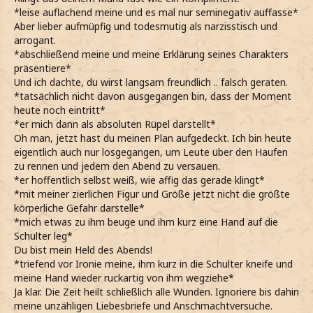
*leise auflachend meine und es mal nur seminegativ auffasse*
Aber lieber aufmüpfig und todesmutig als narzisstisch und
arrogant.
*abschließend meine und meine Erklärung seines Charakters
präsentiere*
Und ich dachte, du wirst langsam freundlich .. falsch geraten.
*tatsächlich nicht davon ausgegangen bin, dass der Moment
heute noch eintritt*
*er mich dann als absoluten Rüpel darstellt*
Oh man, jetzt hast du meinen Plan aufgedeckt. Ich bin heute
eigentlich auch nur losgegangen, um Leute über den Haufen
zu rennen und jedem den Abend zu versauen.
*er hoffentlich selbst weiß, wie affig das gerade klingt*
*mit meiner zierlichen Figur und Größe jetzt nicht die größte
körperliche Gefahr darstelle*
*mich etwas zu ihm beuge und ihm kurz eine Hand auf die
Schulter leg*
Du bist mein Held des Abends!
*triefend vor Ironie meine, ihm kurz in die Schulter kneife und
meine Hand wieder ruckartig von ihm wegziehe*
Ja klar. Die Zeit heilt schließlich alle Wunden. Ignoriere bis dahin
meine unzähligen Liebesbriefe und Anschmachtversuche.