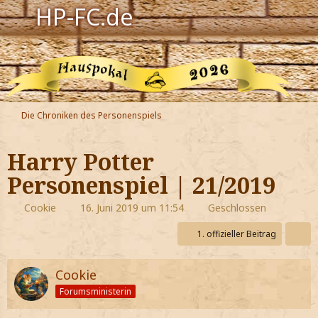
HP-FC.de
Navigation
Harry Potter
Der HP-FC
Die Chroniken des Personenspiels
Hogwarts
Harry Potter
Zauberwelt
Personenspiel | 21/2019
Willkommen
Cookie
16. Juni 2019 um 11:54
Geschlossen
1. offizieller Beitrag
Jetzt Fanclub-Mitglied werden!
Cookie
Forumsministerin