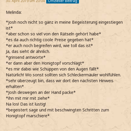
30. April 2019 um 20:04
Offizieller Beitrag
Melinda:
*Josh noch nicht so ganz in meine Begeisterung eingestiegen
ist*
*aber schon so viel von den Rätseln gehört habe*
*es da auch richtig coole Preise gegeben hat*
*er auch noch begreifen wird, wie toll das ist*
Ja, das sieht dir ähnlich.
*grinsend antworte*
*er dann aber den Honigtopf vorschlägt*
*es mir dabei wie Schuppen von den Augen fällt*
Natürlich! Wo sonst sollten sich Schleckermäuler wohlfühlen.
*sehr überzeugt bin, dass wir dort den nächsten Hinweis
erhalten*
*Josh deswegen an der Hand packe*
*ihn mit mir mit ziehe*
Na los! Das ist lustig!
*begeistert sage und mit beschwingten Schritten zum
Honigtopf marschiere*