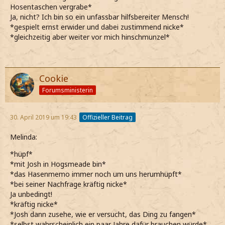
Hosentaschen vergrabe*
Ja, nicht? Ich bin so ein unfassbar hilfsbereiter Mensch!
*gespielt ernst erwider und dabei zustimmend nicke*
*gleichzeitig aber weiter vor mich hinschmunzel*
Cookie
Forumsministerin
30. April 2019 um 19:43
Offizieller Beitrag
Melinda:
*hüpf*
*mit Josh in Hogsmeade bin*
*das Hasenmemo immer noch um uns herumhüpft*
*bei seiner Nachfrage kräftig nicke*
Ja unbedingt!
*kräftig nicke*
*Josh dann zusehe, wie er versucht, das Ding zu fangen*
*selbst wahrscheinlich ein paar Jahre dafür brauchen würde*