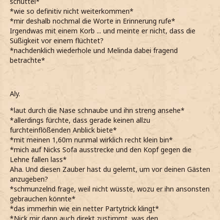
schüttel*
*wie so definitiv nicht weiterkommen*
*mir deshalb nochmal die Worte in Erinnerung rufe*
Irgendwas mit einem Korb ... und meinte er nicht, dass die
Süßigkeit vor einem flüchtet?
*nachdenklich wiederhole und Melinda dabei fragend
betrachte*
Aly.
*laut durch die Nase schnaube und ihn streng ansehe*
*allerdings fürchte, dass gerade keinen allzu
furchteinflößenden Anblick biete*
*mit meinen 1,60m nunmal wirklich recht klein bin*
*mich auf Nicks Sofa ausstrecke und den Kopf gegen die
Lehne fallen lass*
Aha. Und diesen Zauber hast du gelernt, um vor deinen Gästen
anzugeben?
*schmunzelnd frage, weil nicht wüsste, wozu er ihn ansonsten
gebrauchen könnte*
*das immerhin wie ein netter Partytrick klingt*
*Nick mir dann auch direkt zustimmt, was den