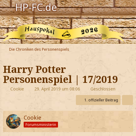
HP-FC.de
Navigation
Harry Potter
Der HP-FC
Die Chroniken des Personenspiels
Hogwarts
Harry Potter
Zauberwelt
Personenspiel | 17/2019
Willkommen
Cookie
29. April 2019 um 08:06
Geschlossen
1. offizieller Beitrag
Jetzt Fanclub-Mitglied werden!
Cookie
Forumsministerin