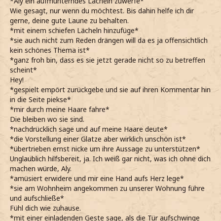
*Aly ein aufmunterndes Lächeln zuwerfe*
Wie gesagt, nur wenn du möchtest. Bis dahin helfe ich dir
gerne, deine gute Laune zu behalten.
*mit einem schiefen Lächeln hinzufüge*
*sie auch nicht zum Reden drängen will da es ja offensichtlich
kein schönes Thema ist*
*ganz froh bin, dass es sie jetzt gerade nicht so zu betreffen
scheint*
Hey!
*gespielt empört zurückgebe und sie auf ihren Kommentar hin
in die Seite piekse*
*mir durch meine Haare fahre*
Die bleiben wo sie sind.
*nachdrücklich sage und auf meine Haare deute*
*die Vorstellung einer Glatze aber wirklich unschön ist*
*übertrieben ernst nicke um ihre Aussage zu unterstützen*
Unglaublich hilfsbereit, ja. Ich weiß gar nicht, was ich ohne dich
machen würde, Aly.
*amüsiert erwidere und mir eine Hand aufs Herz lege*
*sie am Wohnheim angekommen zu unserer Wohnung führe
und aufschließe*
Fühl dich wie zuhause.
*mit einer einladenden Geste sage, als die Tür aufschwinge