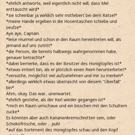
*ehrlich antworte, weil eigentlich nicht will, dass Mel
enttäuscht wird*
*sie scheinbar ja wirklich sehr mitfiebert bei dem Rätsel*
*meine Hände ergeben in die Hosentaschen schiebe und
seufze*
Aye aye, Captain.
*leise murmel und schon in den Raum hereintreten will, als
jemand auf uns zutritt*
*die Person, die bereits halbwegs wahrgenommen habe,
genauer betrachte*
*dabei bemerke, dass es der Besitzer des Honigtopfes ist*
*etwas irritiert bin, als er plötzlich einen Reim herunterbetet*
*versuche, möglichst viel aufzunehmen und mir zu merken*
*allerdings wirklich etwas überrascht von diesem "Überfall"
bin*
Ähm, okay. Das war... unerwartet.
*ehrlich gestehe, als der Kerl wieder gegangen ist*
*mich im Raum umschaue und ein bisschen mit den Schultern
zucke*
Es könnten aber auch Kanarienkremschnitten sein, oder
Schokofrösche, oder ... puh!
*auf das Sortiment des Honigtopfes schau und den Kopf