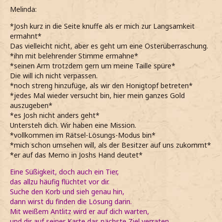
Melinda:
*Josh kurz in die Seite knuffe als er mich zur Langsamkeit
ermahnt*
Das vielleicht nicht, aber es geht um eine Osterüberraschung.
*ihn mit belehrender Stimme ermahne*
*seinen Arm trotzdem gern um meine Taille spüre*
Die will ich nicht verpassen.
*noch streng hinzufüge, als wir den Honigtopf betreten*
*jedes Mal wieder versucht bin, hier mein ganzes Gold
auszugeben*
*es Josh nicht anders geht*
Untersteh dich. Wir haben eine Mission.
*vollkommen im Rätsel-Lösungs-Modus bin*
*mich schon umsehen will, als der Besitzer auf uns zukommt*
*er auf das Memo in Joshs Hand deutet*
Eine Süßigkeit, doch auch ein Tier,
das allzu häufig flüchtet vor dir.
Suche den Korb und sieh genau hin,
dann wirst du finden die Lösung darin.
Mit weißem Antlitz wird er auf dich warten,
und dir auf seiner Karte das nächste Ziel verraten.