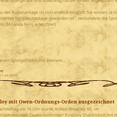
neue Spielgeräte und Spielzeug für die Kinder angeschafft
u der Außenanlage ist nun endlich möglich. Sie wissen ja ni
stentes Holz heutzutage geworden ist", verkündete die Spr
s, Miranda Fern, erleichtert.
euen Spielgerüstes mit kleinem…
n)
11 um 00:00
ley mit Owen-Ordnungs-Orden ausgezeichnet
chmittag um 16 Uhr wurde Arthur Weasley, 65, im
rium von dem Zaubereiminister Kingsley Shacklebolt mit 