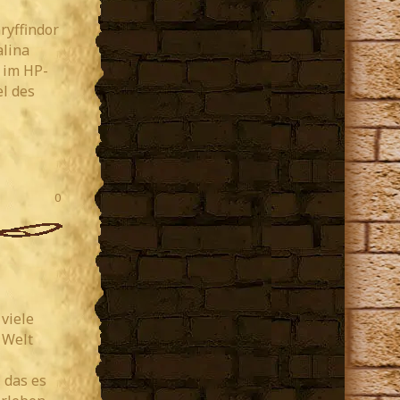
ryffindor
alina
 im HP-
el des
0
 viele
 Welt
 das es