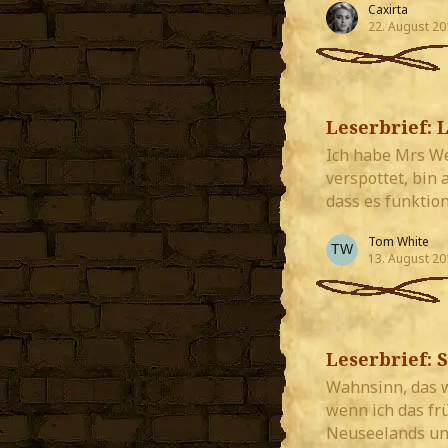
Caxirta
22. August 20
Leserbrief: 
Ich habe Mrs We
verspottet, bin
dass es funktion
Tom White
13. August 20
Leserbrief: 
Wahnsinn, das wa
wenn ich das fr
Neuseelands un