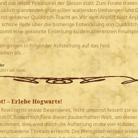
nd das letzte Pokalspiel der Saison statt. Zum Finale traten
n üblich glänzenden grün-silber wallenden Umhängen und G
r rot-goldener Quidditch-Tracht an. Vor dem Anpfiff hielt Anj
r schöne Rede über die bisherige Entwicklung von Quidditch
somit eine gekonnte Einleitung zu dem allerersten Finalspi
n gingen in folgender Aufstellung auf das Feld:
ielten als…
der
 2011 um 00:00
t! – Erlebe Hogwarts!
. Rowling ist etwas Besonderes, nicht umsonst fesselt sie so
im FC finden sich Fans dieser zauberhaften Welt, um dieser
kommen, dies wird durch die Aufteilung in die vier Häuser,
verschiedene Threads erreicht. Die Wenigsten wissen leider,