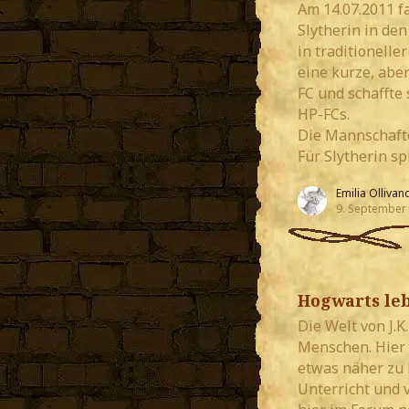
Am 14.07.2011 fa
Slytherin in de
in traditionelle
eine kurze, abe
FC und schaffte 
HP-FCs.
Die Mannschafte
Für Slytherin sp
Emilia Ollivan
9. September
Hogwarts leb
Die Welt von J.K
Menschen. Hier 
etwas näher zu 
Unterricht und 