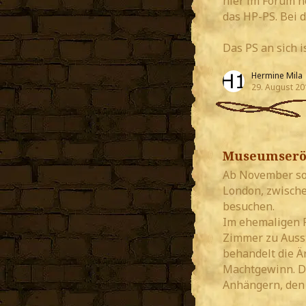
hier im Forum no
das HP-PS. Bei 
Das PS an sich i
Hermine Mila
29. August 20
Museumseröf
Ab November sol
London, zwisch
besuchen.
Im ehemaligen F
Zimmer zu Auss
behandelt die 
Machtgewinn. Da
Anhängern, den