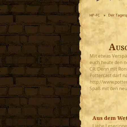
HP-FC
Der Tages
Ausg
Mit etwas Verspä
euch heute den n
CR. Denn mit Ron
Pottercast darf n
http://www.potte
Spaß mit den ne
Aus dem We
Liebe Leserinne