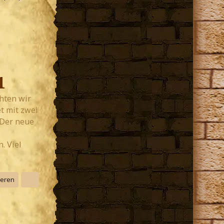
1
hten wir
t mit zwei
 Der neue
. Viel
ieren