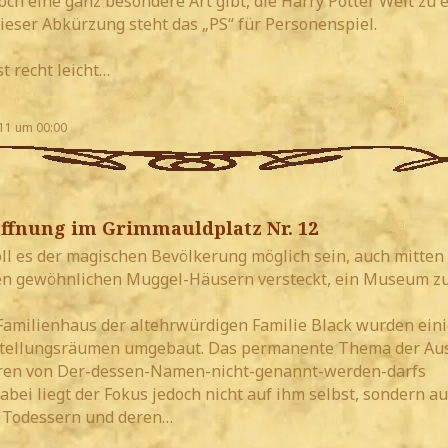
ch eine ganz besondere Art gibt, die Harry Potter Welt zu 
dieser Abkürzung steht das „PS“ für Personenspiel.
st recht leicht…
11 um 00:00
fnung im Grimmauldplatz Nr. 12
l es der magischen Bevölkerung möglich sein, auch mitten 
en gewöhnlichen Muggel-Häusern versteckt, ein Museum z
amilienhaus der altehrwürdigen Familie Black wurden ein
tellungsräumen umgebaut. Das permanente Thema der Aus
Ären von Der-dessen-Namen-nicht-genannt-werden-darfs
bei liegt der Fokus jedoch nicht auf ihm selbst, sondern au
 Todessern und deren…