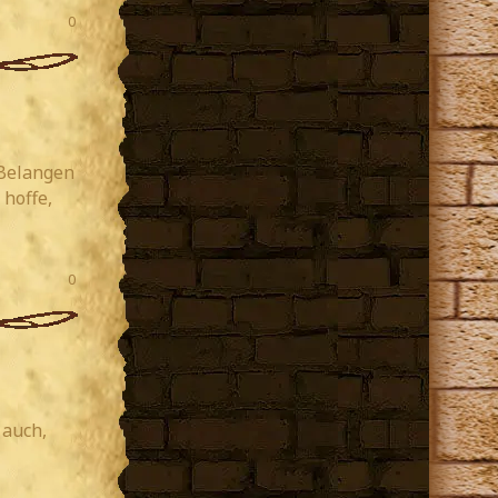
0
 Belangen
 hoffe,
0
 auch,