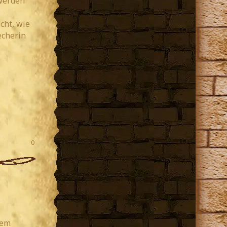
 werden
cht, wie
echerin
0
dem