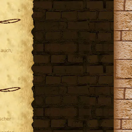
0
 auch,
0
scher