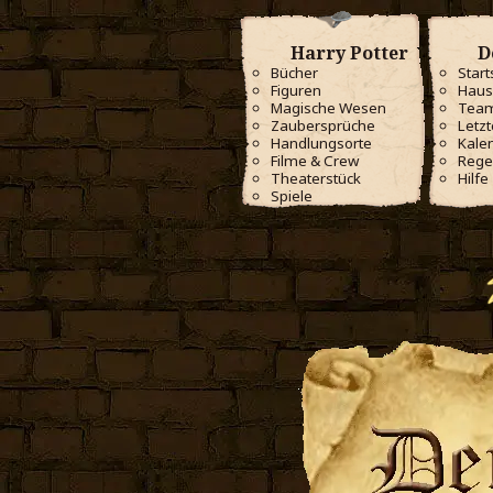
Harry Potter
D
Bücher
Start
Figuren
Haus
Magische Wesen
Tea
Zaubersprüche
Letzt
Handlungsorte
Kale
Filme & Crew
Rege
Theaterstück
Hilfe
Spiele