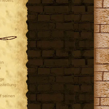
erleben,
0
in
u
ige
stellung
f seinen