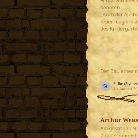
Fördervereines 
konnten.
„Auch der Ausba
teuer magieresi
des Kindergarten
Der Bau eines n
Sidhe (Slytheri
10. August 20
Arthur Weas
Am gestrigen Na
Zaubereiministe