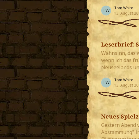
Tom White
13. August 20
Leserbrief: 
Wahnsinn, das wa
wenn ich das fr
Neuseelands un
Tom White
13. August 20
Neues Spielz
Gestern Abend v
Abstammung" in 