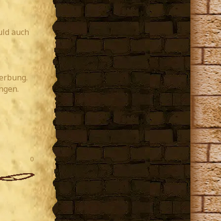
uld auch
werbung.
ngen.
0