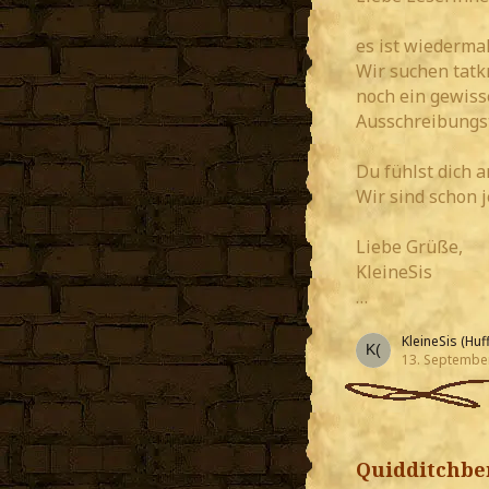
es ist wiederma
Wir suchen tatk
noch ein gewisse
Ausschreibungs
Du fühlst dich 
Wir sind schon 
Liebe Grüße,
KleineSis
…
KleineSis (Huff
13. Septembe
Quidditchber