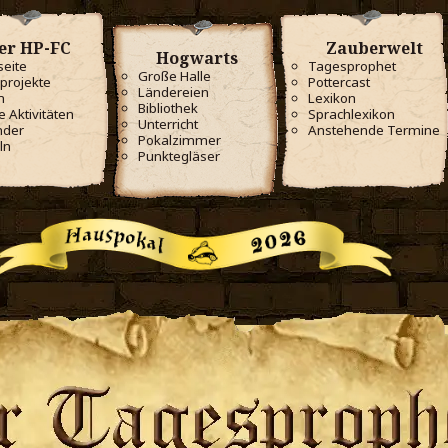
er HP-FC
Zauberwelt
Hogwarts
seite
Tagesprophet
Große Halle
projekte
Pottercast
Ländereien
m
Lexikon
Bibliothek
e Aktivitäten
Sprachlexikon
Unterricht
nder
Anstehende Termine
Pokalzimmer
ln
Punktegläser