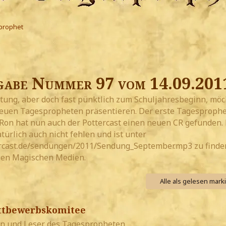
prophet
abe Nummer 97 vom 14.09.201
tung, aber doch fast pünktlich zum Schuljahresbeginn, möc
euen Tagespropheten präsentieren. Der erste Tagesprophe
Ron hat nun auch der Pottercast einen neuen CR gefunden.
atürlich auch nicht fehlen und ist unter
rcast.de/sendungen/2011/Sendung_September.mp3 zu finden
uen Magischen Medien.
Alle als gelesen mark
ttbewerbskomitee
n und Leser des Tagespropheten,