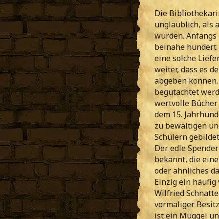
Die Bibliothekar
unglaublich, als
wurden. Anfangs d
beinahe hundert B
eine solche Liefe
weiter, dass es d
abgeben können. 
begutachtet werde
wertvolle Bücher
dem 15. Jahrhunde
zu bewältigen und
Schülern gebilde
Der edle Spender 
bekannt, die ein
oder ähnliches d
Einzig ein häufig
Wilfried Schnatte
vormaliger Besitz
ist ein Muggel un