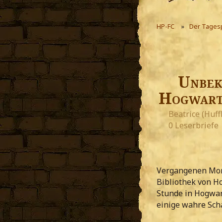
HP-FC
Der Tages
Unbek
Hogwarts
Beatrice (Huff
0 Leserbriefe
Vergangenen Mont
Bibliothek von H
Stunde in Hogwar
einige wahre Sch