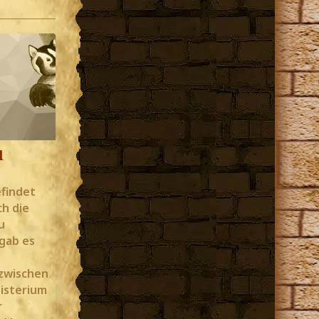
l
efindet
ch die
u
 gab es
zwischen
isterium
r