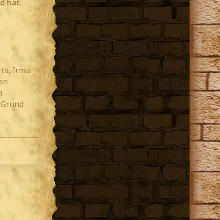
d hat
ts, Irma
en
n
 Grund
0