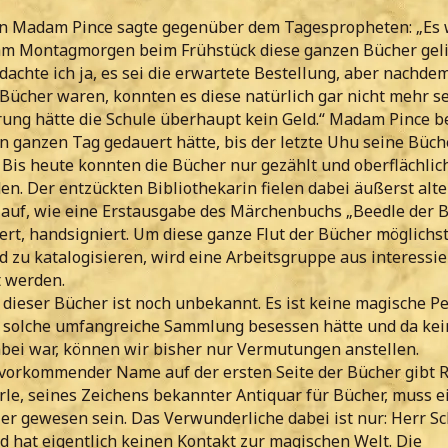
in Madam Pince sagte gegenüber dem Tagespropheten: „Es 
 am Montagmorgen beim Frühstück diese ganzen Bücher geli
achte ich ja, es sei die erwartete Bestellung, aber nachde
ücher waren, konnten es diese natürlich gar nicht mehr se
rung hätte die Schule überhaupt kein Geld.“ Madam Pince b
en ganzen Tag gedauert hätte, bis der letzte Uhu seine Büch
Bis heute konnten die Bücher nur gezählt und oberflächlic
n. Der entzückten Bibliothekarin fielen dabei äußerst alt
 auf, wie eine Erstausgabe des Märchenbuchs „Beedle der B
rt, handsigniert. Um diese ganze Flut der Bücher möglichst
 zu katalogisieren, wird eine Arbeitsgruppe aus interessie
t werden.
dieser Bücher ist noch unbekannt. Es ist keine magische P
e solche umfangreiche Sammlung besessen hätte und da kei
abei war, können wir bisher nur Vermutungen anstellen.
 vorkommender Name auf der ersten Seite der Bücher gibt Rä
rle, seines Zeichens bekannter Antiquar für Bücher, muss e
er gewesen sein. Das Verwunderliche dabei ist nur: Herr Sc
d hat eigentlich keinen Kontakt zur magischen Welt. Die