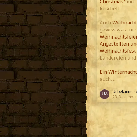
Christmas"
mit 
kuschelt.
Auch
Weihnacht
gewiss was für s
Weihnachtsfeier
Angestellten un
Weihnachtsfest 
Ländereien und
Ein Winternach
auch,
…
Unbekannter 
23. Dezember