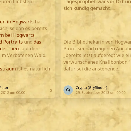
euren Liebsten
Tagesprophet war vor Ort un
sich kundig gemacht.
en in Hogwarts
hat
ich, so gab es bereits
n bei Hogwarts'
d Portraits
und
das
Die Bibliothekarin von Hogwar
der Tiere
auf den
Pince, sei nach eigenen Angab
 im Verbotenen Wald.
„bereits jetzt aufgeregt wie ei
verwunschenes Knallbonbon.“
tstraum
ist es natürlich
dafür sei die anstehende…
Autor
Crypta (Gryffindor)
0
 2012 um 00:00
29. September 2013 um 00:00