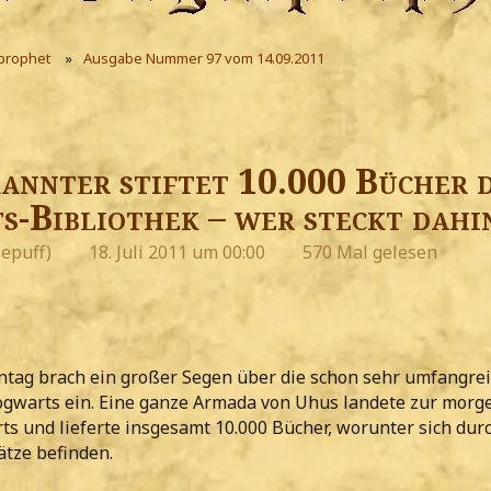
prophet
Ausgabe Nummer 97 vom 14.09.2011
annter stiftet 10.000 Bücher 
-Bibliothek – wer steckt dahi
lepuff)
18. Juli 2011 um 00:00
570 Mal gelesen
ag brach ein großer Segen über die schon sehr umfangre
ogwarts ein. Eine ganze Armada von Uhus landete zur morg
ts und lieferte insgesamt 10.000 Bücher, worunter sich dur
ätze befinden.