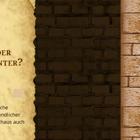
der
nter?
iche
endlicher
chaus auch