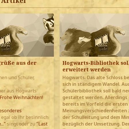
Artikel
rüße aus der
Hogwarts-Bibliothek sol
erweitert werden
nen und Schüler,
Hogwarts. Das alte Schloss b
sich in ständigem Wandel. Au
er aus Hogwarts
Schülerbibliothek soll bald ne
Frohe Weihnachten!
gestaltet werden. Allerdings
bereits im Vorfeld die ersten
esonderes
Meinungsverschiedenheiten 
, egal ob ihr besinnlich
der Schulleitung und dem Min
.."
singt oder zu
"Last
bezüglich der Umsetzung. De