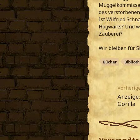
Muggelkommissar
des verstorbenen
Ist Wilfried Schn
Hogwarts? Und we
Zauberei?
Wir bleiben für S
Bücher
Bibliot
Vorherige
Anzeige:
Gorilla