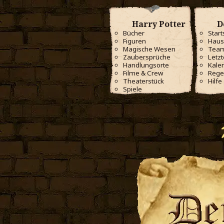
Harry Potter
D
Bücher
Start
Figuren
Haus
Magische Wesen
Tea
Zaubersprüche
Letzt
Handlungsorte
Kale
Filme & Crew
Rege
Theaterstück
Hilfe
Spiele