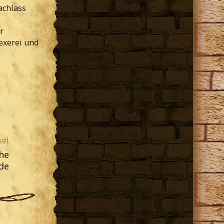
achlass
r
exerei und
kel
che
de