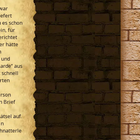
war
efert
m es schon
in, für
erichtet
er hätte
h
e und
arde“ aus
 schnell
rten
erson
n Brief
tsel auf.
in
hnatterle