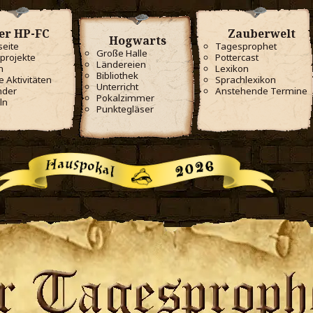
er HP-FC
Zauberwelt
Hogwarts
seite
Tagesprophet
Große Halle
projekte
Pottercast
Ländereien
m
Lexikon
Bibliothek
e Aktivitäten
Sprachlexikon
Unterricht
nder
Anstehende Termine
Pokalzimmer
ln
Punktegläser