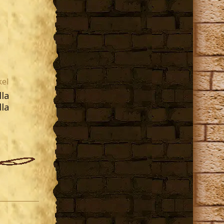
kel
lla
lla