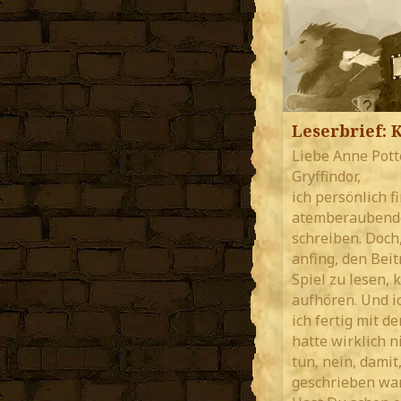
Leserbrief: K
Liebe Anne Pot
Gryffindor,
ich persönlich f
atemberaubende 
schreiben. Doch, 
anfing, den Beit
Spiel zu lesen, 
aufhören. Und ic
ich fertig mit d
hatte wirklich n
tun, nein, damit
geschrieben war