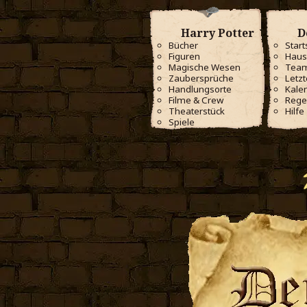
Harry Potter
D
Bücher
Start
Figuren
Haus
Magische Wesen
Tea
Zaubersprüche
Letzt
Handlungsorte
Kale
Filme & Crew
Rege
Theaterstück
Hilfe
Spiele