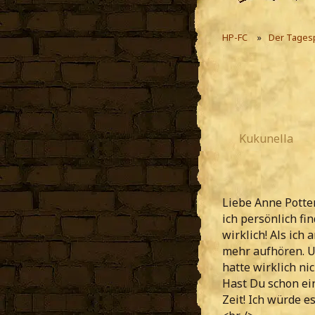
HP-FC
Der Tages
Kukunella
Liebe Anne Potter
ich persönlich fi
wirklich! Als ich 
mehr aufhören. Un
hatte wirklich ni
Hast Du schon ein
Zeit! Ich würde es