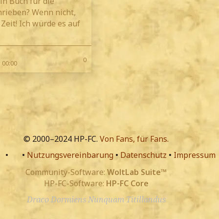
in Buch für die
hrieben? Wenn nicht,
 Zeit! Ich würde es auf
0
m 00:00
© 2000–2024 HP-FC.
Von Fans, für Fans.
•
•
Nutzungsvereinbarung
•
Datenschutz
•
Impressum
Community-Software:
WoltLab Suite™
HP-FC-Software:
HP-FC Core
Draco Dormiens Nunquam Titillandus