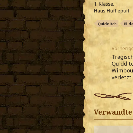
1. Klasse,
Haus Hufflepuff
Quidditch
Bild
Vorherige
Tragisch
Quidditc
Wimbou
verletzt
Verwandte 