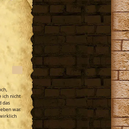
och,
 ich nicht
d das
ieben war.
wirklich