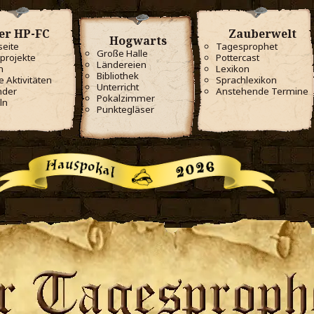
er HP-FC
Zauberwelt
Hogwarts
seite
Tagesprophet
Große Halle
projekte
Pottercast
Ländereien
m
Lexikon
Bibliothek
e Aktivitäten
Sprachlexikon
Unterricht
nder
Anstehende Termine
Pokalzimmer
ln
Punktegläser