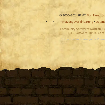
© 2000–2024 HP-FC.
Von Fans, für
•
•
•
Nutzungsvereinbarung
•
Datens
Community-Software:
WoltLab S
HP-FC-Software:
HP-FC Core
Draco Dormiens Nunquam Titill