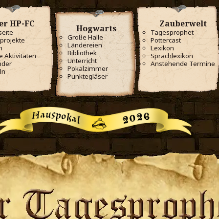
er HP-FC
Zauberwelt
Hogwarts
seite
Tagesprophet
Große Halle
projekte
Pottercast
Ländereien
m
Lexikon
Bibliothek
e Aktivitäten
Sprachlexikon
Unterricht
nder
Anstehende Termine
Pokalzimmer
ln
Punktegläser