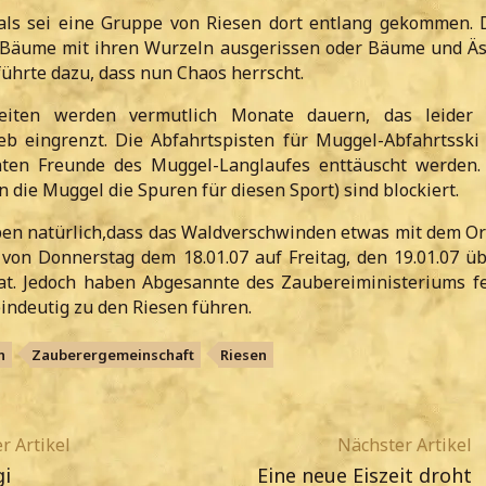
 als sei eine Gruppe von Riesen dort entlang gekommen. 
 Bäume mit ihren Wurzeln ausgerissen oder Bäume und Äs
ührte dazu, dass nun Chaos herrscht.
eiten werden vermutlich Monate dauern, das leider
eb eingrenzt. Die Abfahrtspisten für Muggel-Abfahrtsski
nnten Freunde des Muggel-Langlaufes enttäuscht werden.
 die Muggel die Spuren für diesen Sport) sind blockiert.
ben natürlich,dass das Waldverschwinden etwas mit dem O
 von Donnerstag dem 18.01.07 auf Freitag, den 19.01.07 ü
at. Jedoch haben Abgesannte des Zaubereiministeriums fes
indeutig zu den Riesen führen.
n
Zauberergemeinschaft
Riesen
r Artikel
Nächster Artikel
gi
Eine neue Eiszeit droht