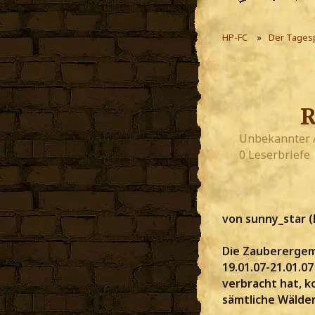
HP-FC
Der Tages
R
Unbekannter 
0 Leserbriefe
von sunny_star (
Die Zauberergeme
19.01.07-21.01.
verbracht hat, k
sämtliche Wälde