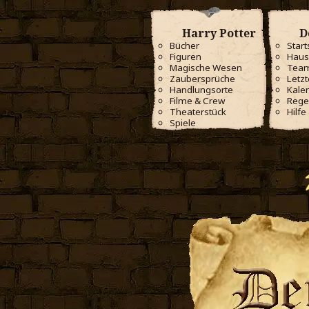
Harry Potter
D
Bücher
Start
Figuren
Haus
Magische Wesen
Tea
Zaubersprüche
Letzt
Handlungsorte
Kale
Filme & Crew
Rege
Theaterstück
Hilfe
Spiele