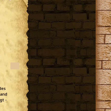
des
land
gt -