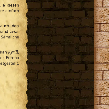
Die Riesen
te einfach
 auch den
 sind zwar
 Sämtliche
rkan
Kyrill
,
ber Europa
tgestellt,