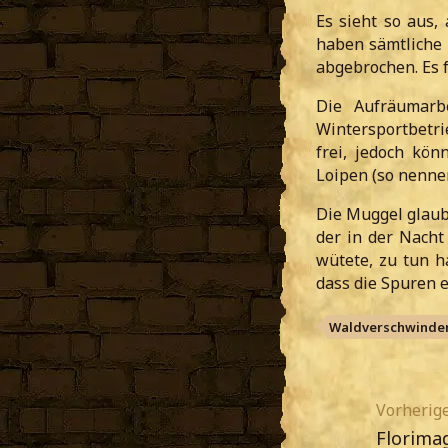
Es sieht so aus,
haben sämtliche
abgebrochen. Es f
Die Aufräumarb
Wintersportbetri
frei, jedoch kö
Loipen (so nennen
Die Muggel glau
der in der Nacht
wütete, zu tun h
dass die Spuren e
Waldverschwinde
Vorherige
Florima