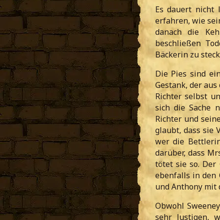
Es dauert nicht
erfahren, wie se
danach die Keh
beschließen Tod
Bäckerin zu steck
Die Pies sind ei
Gestank, der aus 
Richter selbst u
sich die Sache 
Richter und sein
glaubt, dass sie 
wer die Bettleri
darüber, dass Mr
tötet sie so. Der
ebenfalls in den
und Anthony mit d
Obwohl Sweeney 
sehr lustigen, 