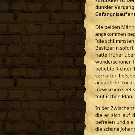
zurückkehrt. Der
dunkler Vergang
Gefängnisaufent
Die beiden Männer
angekommen begib
"die schlimmsten 
Besitzerin sofort
hatte früher über
wunderschönen Fr
beliebte Richter 
verhaften ließ, 
adoptierte. Todd 
inzwischen seeli
teuflischen Plan.
In der Zwischenze
die er sich auf 
befreien und sie
die schöne Johann