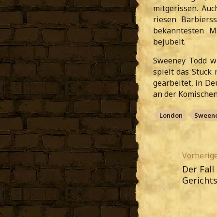
mitgerissen. Au
riesen Barbiers
bekanntesten M
bejubelt.
Sweeney Todd wu
spielt das Stück
gearbeitet, in D
an der Komischen
London
Sweene
Vorherige
Der Fall
Gerichts