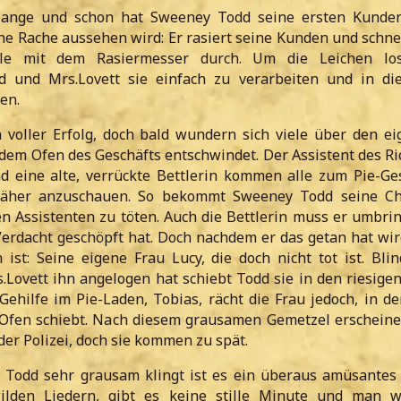
 lange und schon hat Sweeney Todd seine ersten Kunde
ine Rache aussehen wird: Er rasiert seine Kunden und schne
le mit dem Rasiermesser durch. Um die Leichen lo
d und Mrs.Lovett sie einfach zu verarbeiten und in di
en.
n voller Erfolg, doch bald wundern sich viele über den ei
dem Ofen des Geschäfts entschwindet. Der Assistent des Ri
nd eine alte, verrückte Bettlerin kommen alle zum Pie-Ge
näher anzuschauen. So bekommt Sweeney Todd seine Ch
en Assistenten zu töten. Auch die Bettlerin muss er umbrin
Verdacht geschöpft hat. Doch nachdem er das getan hat wir
n ist: Seine eigene Frau Lucy, die doch nicht tot ist. Bli
s.Lovett ihn angelogen hat schiebt Todd sie in den riesige
 Gehilfe im Pie-Laden, Tobias, rächt die Frau jedoch, in 
 Ofen schiebt. Nach diesem grausamen Gemetzel erschein
er Polizei, doch sie kommen zu spät.
Todd sehr grausam klingt ist es ein überaus amüsantes 
wilden Liedern, gibt es keine stille Minute und man w