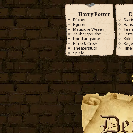
Harry Potter
D
Bücher
Start
Figuren
Haus
Magische Wesen
Tea
Zaubersprüche
Letzt
Handlungsorte
Kale
Filme & Crew
Rege
Theaterstück
Hilfe
Spiele