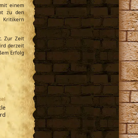
 mit einem
ht zu den
Kritikern
. Zur Zeit
rd derzeit
ßem Erfolg
kel
le
rd