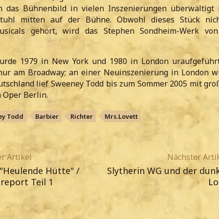
ch das Bühnenbild in vielen Inszenierungen überwältigt
stuhl mitten auf der Bühne. Obwohl dieses Stück nic
usicals gehört, wird das Stephen Sondheim-Werk von 
rde 1979 in New York und 1980 in London uraufgeführt
 nur am Broadway; an einer Neuinszenierung in London wi
eutschland lief Sweeney Todd bis zum Sommer 2005 mit gro
 Oper Berlin.
y Todd
Barbier
Richter
Mrs.Lovett
r Artikel
Nächster Arti
 "Heulende Hütte" /
Slytherin WG und der dunk
report Teil 1
Lo