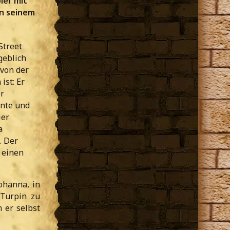
ier mit
n seinem
Street
geblich
 von der
ist: Er
r
nnte und
ier
a
. Der
 einen
Johanna, in
 Turpin zu
 er selbst