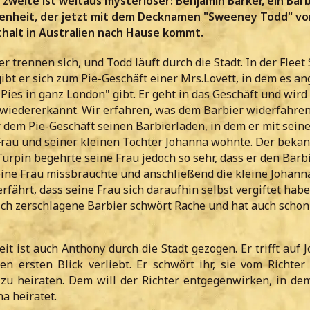
 zweite ist weitaus mysteriöser: Benjamin Barker, ein Barb
enheit, der jetzt mit dem Decknamen "Sweeney Todd" vo
halt in Australien nach Hause kommt.
 trennen sich, und Todd läuft durch die Stadt. In der Fleet 
t er sich zum Pie-Geschäft einer Mrs.Lovett, in dem es an
Pies in ganz London" gibt. Er geht in das Geschäft und wird
 wiedererkannt. Wir erfahren, was dem Barbier widerfahren 
 dem Pie-Geschäft seinen Barbierladen, in dem er mit seine
au und seiner kleinen Tochter Johanna wohnte. Der beka
Turpin begehrte seine Frau jedoch so sehr, dass er den Barb
seine Frau missbrauchte und anschließend die kleine Johann
erfährt, dass seine Frau sich daraufhin selbst vergiftet habe
sch zerschlagene Barbier schwört Rache und hat auch schon
it ist auch Anthony durch die Stadt gezogen. Er trifft auf 
den ersten Blick verliebt. Er schwört ihr, sie vom Richter
 zu heiraten. Dem will der Richter entgegenwirken, in dem
a heiratet.