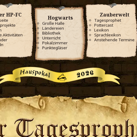
er HP-FC
Zauberwelt
Hogwarts
seite
Tagesprophet
Große Halle
projekte
Pottercast
Ländereien
m
Lexikon
Bibliothek
e Aktivitäten
Sprachlexikon
Unterricht
nder
Anstehende Termine
Pokalzimmer
ln
Punktegläser