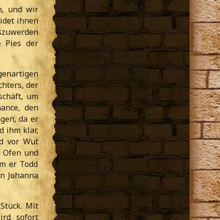
n, und wir
idet ihnen
szuwerden
e Pies der
genartigen
chters, der
schäft, um
ance, den
gen, da er
d ihm klar,
nd vor Wut
n Ofen und
dem er Todd
en Johanna
Stück. Mit
ird sofort