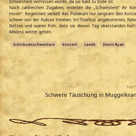
Schwestern vermissen würde, da sie bald zu Ende ist.
Nach zahlreichen Zugaben, endeten die „Schwestern“ ihr K
moon“. Begeistert verließ das Publikum nur langsam den Konze
schwer von der Kulisse trennen. Im Tourbus angekommen, fielen 
Betten und waren froh, dass sie diesen Tag überstanden hatt
Kirkless weiter gehen.
Schicksalsschwestern
Konzert
Leeds
Devin Ryan
Näch
Schwere Täuschung in Muggelkra