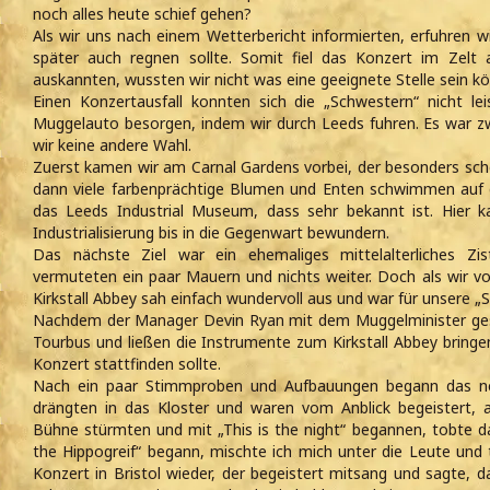
noch alles heute schief gehen?
Als wir uns nach einem Wetterbericht informierten, erfuhren w
später auch regnen sollte. Somit fiel das Konzert im Zelt
auskannten, wussten wir nicht was eine geeignete Stelle sein kö
Einen Konzertausfall konnten sich die „Schwestern“ nicht l
Muggelauto besorgen, indem wir durch Leeds fuhren. Es war z
wir keine andere Wahl.
Zuerst kamen wir am Carnal Gardens vorbei, der besonders sc
dann viele farbenprächtige Blumen und Enten schwimmen auf
das Leeds Industrial Museum, dass sehr bekannt ist. Hier 
Industrialisierung bis in die Gegenwart bewundern.
Das nächste Ziel war ein ehemaliges mittelalterliches Ziste
vermuteten ein paar Mauern und nichts weiter. Doch als wir vo
Kirkstall Abbey sah einfach wundervoll aus und war für unsere 
Nachdem der Manager Devin Ryan mit dem Muggelminister ges
Tourbus und ließen die Instrumente zum Kirkstall Abbey bringe
Konzert stattfinden sollte.
Nach ein paar Stimmproben und Aufbauungen begann das n
drängten in das Kloster und waren vom Anblick begeistert, 
Bühne stürmten und mit „This is the night“ begannen, tobte d
the Hippogreif“ begann, mischte ich mich unter die Leute un
Konzert in Bristol wieder, der begeistert mitsang und sagte, d