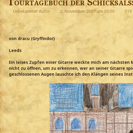
Tourtagebuch der Schicksals
Unbekannter Autor
2. November 2007 um 00:00
519 
von dracu (Gryffindor)
Leeds
Ein leises Zupfen einer Gitarre weckte mich am nächsten
nicht zu öffnen, um zu erkennen, wer an seiner Gitarre spie
geschlossenen Augen lauschte ich den Klängen seines Ins