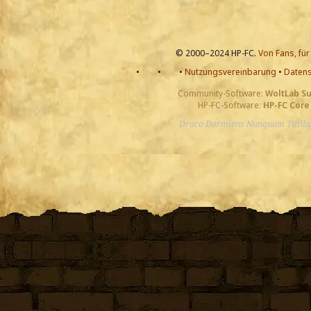
© 2000–2024 HP-FC.
Von Fans, für
•
•
•
Nutzungsvereinbarung
•
Datens
Community-Software:
WoltLab S
HP-FC-Software:
HP-FC Core
Draco Dormiens Nunquam Titill