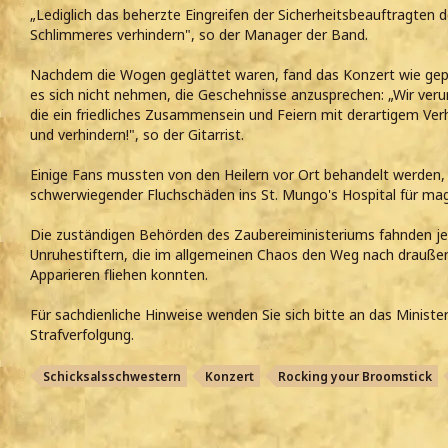
„Lediglich das beherzte Eingreifen der Sicherheitsbeauftragten
Schlimmeres verhindern", so der Manager der Band.
Nachdem die Wogen geglättet waren, fand das Konzert wie gepla
es sich nicht nehmen, die Geschehnisse anzusprechen: „Wir veru
die ein friedliches Zusammensein und Feiern mit derartigem Ver
und verhindern!", so der Gitarrist.
Einige Fans mussten von den Heilern vor Ort behandelt werden
schwerwiegender Fluchschäden ins St. Mungo's Hospital für mag
Die zuständigen Behörden des Zaubereiministeriums fahnden 
Unruhestiftern, die im allgemeinen Chaos den Weg nach drauße
Apparieren fliehen konnten.
Für sachdienliche Hinweise wenden Sie sich bitte an das Minist
Strafverfolgung.
Schicksalsschwestern
Konzert
Rocking your Broomstick