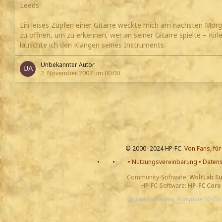
Leeds
Ein leises Zupfen einer Gitarre weckte mich am nächsten Morg
zu öffnen, um zu erkennen, wer an seiner Gitarre spielte – Ki
lauschte ich den Klängen seines Instruments.
Unbekannter Autor
2. November 2007 um 00:00
© 2000–2024 HP-FC.
Von Fans, für
•
•
•
Nutzungsvereinbarung
•
Datens
Community-Software:
WoltLab S
HP-FC-Software:
HP-FC Core
Draco Dormiens Nunquam Titill