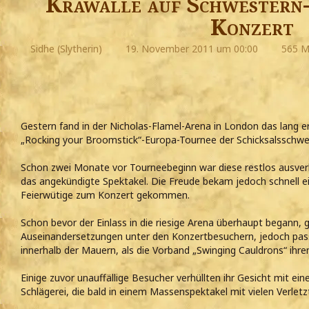
Krawalle auf Schwestern-
Konzert
Sidhe (Slytherin)
19. November 2011 um 00:00
565 Ma
Gestern fand in der Nicholas-Flamel-Arena in London das lang 
„Rocking your Broomstick“-Europa-Tournee der Schicksalsschwes
Schon zwei Monate vor Tourneebeginn war diese restlos ausverka
das angekündigte Spektakel. Die Freude bekam jedoch schnell e
Feierwütige zum Konzert gekommen.
Schon bevor der Einlass in die riesige Arena überhaupt begann, 
Auseinandersetzungen unter den Konzertbesuchern, jedoch pas
innerhalb der Mauern, als die Vorband „Swinging Cauldrons“ ihren
Einige zuvor unauffällige Besucher verhüllten ihr Gesicht mit e
Schlägerei, die bald in einem Massenspektakel mit vielen Verlet