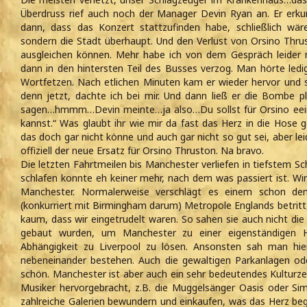
Überdruss rief auch noch der Manager Devin Ryan an. Er erku
dann, dass das Konzert stattzufinden habe, schließlich wär
sondern die Stadt überhaupt. Und den Verlust von Orsino Thr
ausgleichen können. Mehr habe ich von dem Gespräch leider
dann in den hintersten Teil des Busses verzog. Man hörte ledig
Wortfetzen. Nach etlichen Minuten kam er wieder hervor und s
denn jetzt, dachte ich bei mir. Und dann ließ er die Bombe pla
sagen…hmmm…Devin meinte…ja also…Du sollst für Orsino eeins
kannst.“ Was glaubt ihr wie mir da fast das Herz in die Hose g
das doch gar nicht könne und auch gar nicht so gut sei, aber lei
offiziell der neue Ersatz für Orsino Thruston. Na bravo.
Die letzten Fahrtmeilen bis Manchester verliefen in tiefstem 
schlafen konnte eh keiner mehr, nach dem was passiert ist. Wir
Manchester. Normalerweise verschlägt es einem schon d
(konkurriert mit Birmingham darum) Metropole Englands betritt,
kaum, dass wir eingetrudelt waren. So sahen sie auch nicht di
gebaut wurden, um Manchester zu einer eigenständigen
Abhängigkeit zu Liverpool zu lösen. Ansonsten sah man hi
nebeneinander bestehen. Auch die gewaltigen Parkanlagen ode
schön. Manchester ist aber auch ein sehr bedeutendes Kulturzen
Musiker hervorgebracht, z.B. die Muggelsänger Oasis oder Si
zahlreiche Galerien bewundern und einkaufen, was das Herz bege