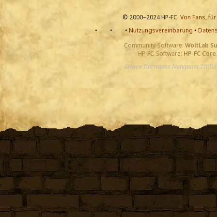
© 2000–2024 HP-FC.
Von Fans, für
•
•
•
Nutzungsvereinbarung
•
Datens
Community-Software:
WoltLab S
HP-FC-Software:
HP-FC Core
Draco Dormiens Nunquam Titill