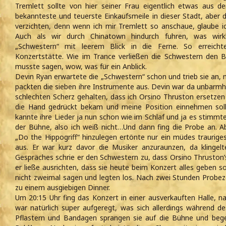
Tremlett sollte von hier seiner Frau eigentlich etwas aus der
bekannteste und teuerste Einkaufsmeile in dieser Stadt, aber 
verzichten, denn wenn ich mir Tremlett so anschaue, glaube ic
Auch als wir durch Chinatown hindurch fuhren, was wirkli
„Schwestern“ mit leerem Blick in die Ferne. So erreich
Konzertstätte. Wie im Trance verließen die Schwestern den B
musste sagen, wow, was für ein Anblick.
Devin Ryan erwartete die „Schwestern“ schon und trieb sie an, 
packten die sieben ihre Instrumente aus. Devin war da unbarmhe
schlechten Scherz gehalten, dass ich Orsino Thruston ersetzen s
die Hand gedrückt bekam und meine Position einnehmen soll
kannte ihre Lieder ja nun schon wie im Schlaf und ja es stimmte
der Bühne, also ich weiß nicht…Und dann fing die Probe an. A
„Do the Hippogriff“ hinzulegen ertönte nur ein müdes traurige
aus. Er war kurz davor die Musiker anzuraunzen, da klinge
Gespräches schrie er den Schwestern zu, dass Orsino Thruston’
er ließe ausrichten, dass sie heute beim Konzert alles geben so
nicht zweimal sagen und legten los. Nach zwei Stunden Probeze
zu einem ausgiebigen Dinner.
Um 20:15 Uhr fing das Konzert in einer ausverkauften Halle, na
war natürlich super aufgeregt, was sich allerdings während de
Pflastern und Bandagen sprangen sie auf die Bühne und bege