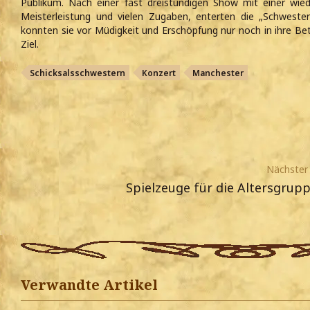
Publikum. Nach einer fast dreistündigen Show mit einer wie
Meisterleistung und vielen Zugaben, enterten die „Schweste
konnten sie vor Müdigkeit und Erschöpfung nur noch in ihre Be
Ziel.
Schicksalsschwestern
Konzert
Manchester
Nächster 
Spielzeuge für die Altersgrupp
Verwandte Artikel