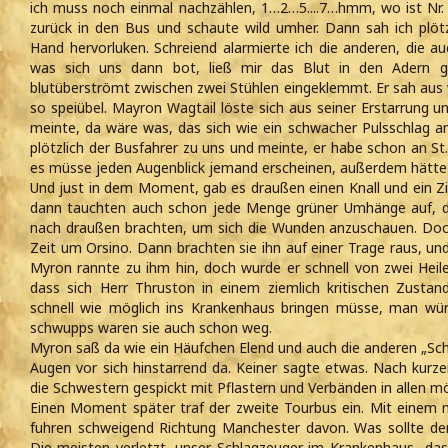
ich muss noch einmal nachzählen, 1…2…5....7…hmm, wo ist Nr. 
zurück in den Bus und schaute wild umher. Dann sah ich plötzl
Hand hervorluken. Schreiend alarmierte ich die anderen, die a
was sich uns dann bot, ließ mir das Blut in den Adern gef
blutüberströmt zwischen zwei Stühlen eingeklemmt. Er sah aus w
so speiübel. Mayron Wagtail löste sich aus seiner Erstarrung 
meinte, da wäre was, das sich wie ein schwacher Pulsschlag 
plötzlich der Busfahrer zu uns und meinte, er habe schon an St
es müsse jeden Augenblick jemand erscheinen, außerdem hätte 
Und just in dem Moment, gab es draußen einen Knall und ein Zi
dann tauchten auch schon jede Menge grüner Umhänge auf, d
nach draußen brachten, um sich die Wunden anzuschauen. Doc
Zeit um Orsino. Dann brachten sie ihn auf einer Trage raus, und 
Myron rannte zu ihm hin, doch wurde er schnell von zwei Heile
dass sich Herr Thruston in einem ziemlich kritischen Zust
schnell wie möglich ins Krankenhaus bringen müsse, man wü
schwupps waren sie auch schon weg.
Myron saß da wie ein Häufchen Elend und auch die anderen „S
Augen vor sich hinstarrend da. Keiner sagte etwas. Nach kurz
die Schwestern gespickt mit Pflastern und Verbänden in allen m
Einen Moment später traf der zweite Tourbus ein. Mit einem 
fuhren schweigend Richtung Manchester davon. Was sollte d
Die meisten verletzt, unser Schlagzeuger im Krankenhaus…das