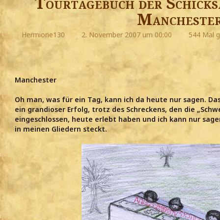
Tourtagebuch der Schicks
Mancheste
Hermione130
2. November 2007 um 00:00
544 Mal g
Manchester
Oh man, was für ein Tag, kann ich da heute nur sagen. Da
ein grandioser Erfolg, trotz des Schreckens, den die „Schwes
eingeschlossen, heute erlebt haben und ich kann nur sage
in meinen Gliedern steckt.