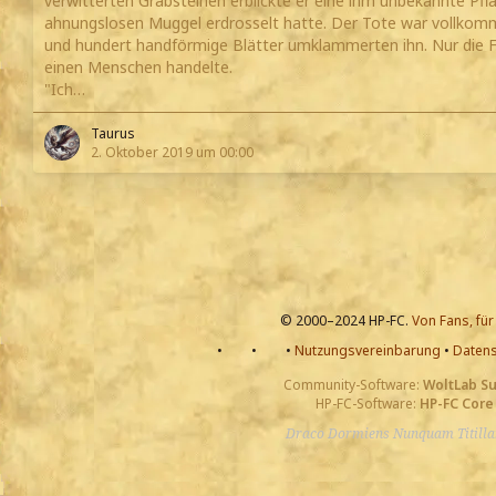
verwitterten Grabsteinen erblickte er eine ihm unbekannte Pflan
ahnungslosen Muggel erdrosselt hatte. Der Tote war vollkom
und hundert handförmige Blätter umklammerten ihn. Nur die F
einen Menschen handelte.
"Ich…
Taurus
2. Oktober 2019 um 00:00
© 2000–2024 HP-FC.
Von Fans, für
•
•
•
Nutzungsvereinbarung
•
Datens
Community-Software:
WoltLab S
HP-FC-Software:
HP-FC Core
Draco Dormiens Nunquam Titill