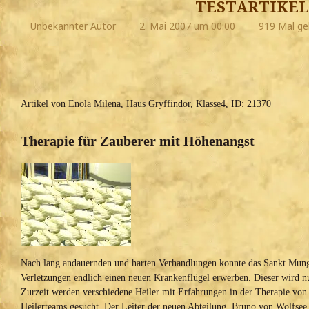
testartikel
Unbekannter Autor
2. Mai 2007 um 00:00
919 Mal ge
Artikel von Enola Milena, Haus Gryffindor, Klasse4, ID: 21370
Therapie für Zauberer mit Höhenangst
Nach lang andauernden und harten Verhandlungen konnte das Sankt Mung
Verletzungen endlich einen neuen Krankenflügel erwerben. Dieser wird nu
Zurzeit werden verschiedene Heiler mit Erfahrungen in der Therapie von
Heilerteams gesucht. Der Leiter der neuen Abteilung, Bruno von Wolfsee,