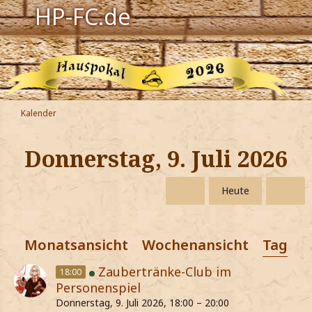
HP-FC.de
Navigation
Harry Potter
Der HP-FC
Kalender
Hogwarts
Donnerstag, 9. Juli 2026
Zauberwelt
Heute
Willkommen
Monatsansicht
Wochenansicht
Tagesa
Jetzt Fanclub-Mitglied werden!
Zaubertränke-Club im
18:00
Personenspiel
Donnerstag, 9. Juli 2026, 18:00 – 20:00