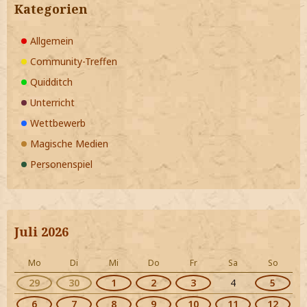
Kategorien
Allgemein
Community-Treffen
Quidditch
Unterricht
Wettbewerb
Magische Medien
Personenspiel
Juli 2026
Mo
Di
Mi
Do
Fr
Sa
So
29
30
1
2
3
4
5
6
7
8
9
10
11
12