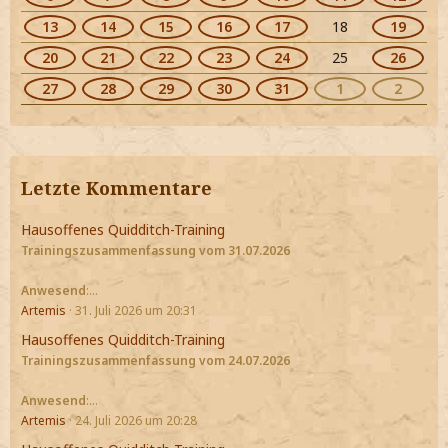
13
14
15
16
17
18
19
20
21
22
23
24
25
26
27
28
29
30
31
1
2
Letzte Kommentare
Hausoffenes Quidditch-Training
Trainingszusammenfassung vom 31.07.2026
Anwesend
:…
Artemis
31. Juli 2026 um 20:31
Hausoffenes Quidditch-Training
Trainingszusammenfassung vom 24.07.2026
Anwesend
:…
Artemis
24. Juli 2026 um 20:28