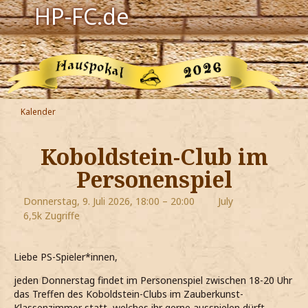
HP-FC.de
Navigation
Harry Potter
Der HP-FC
Kalender
Hogwarts
Koboldstein-Club im
Zauberwelt
Personenspiel
Willkommen
Donnerstag, 9. Juli 2026, 18:00 – 20:00
July
6,5k Zugriffe
Jetzt Fanclub-Mitglied werden!
Liebe PS-Spieler*innen,
jeden Donnerstag findet im Personenspiel zwischen 18-20 Uhr
das Treffen des Koboldstein-Clubs im Zauberkunst-
Klassenzimmer statt, welches ihr gerne ausspielen dürft.