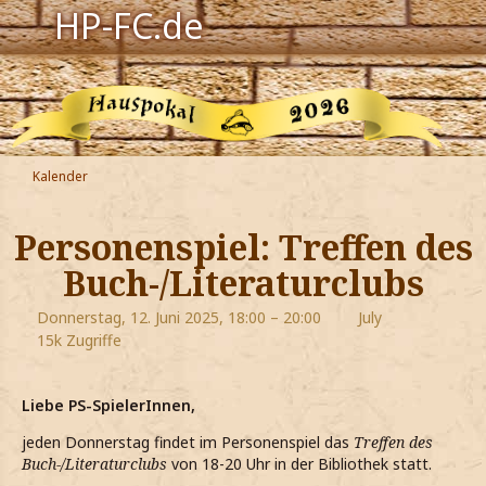
HP-FC.de
Navigation
Harry Potter
Der HP-FC
Kalender
Hogwarts
Personenspiel: Treffen des
Zauberwelt
Buch-/Literaturclubs
Willkommen
Donnerstag, 12. Juni 2025, 18:00 – 20:00
July
15k Zugriffe
Jetzt Fanclub-Mitglied werden!
Liebe PS-SpielerInnen,
jeden Donnerstag findet im Personenspiel das
Treffen des
Buch-/Literaturclubs
von 18-20 Uhr in der Bibliothek statt.