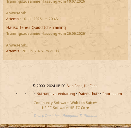
Trainingszusammenfassung vom 10.07.2026
Anwesend
:…
Artemis
10. Juli 2026 um 20:48
Hausoffenes Quidditch-Training
Trainingszusammenfassung vom 26.06.2026
Anwesend
:…
Artemis
26. Juni 2026 um 21:08
© 2000–2024 HP-FC.
Von Fans, für Fans.
•
•
•
Nutzungsvereinbarung
•
Datenschutz
•
Impressum
Community-Software:
WoltLab Suite™
HP-FC-Software:
HP-FC Core
Draco Dormiens Nunquam Titillandus