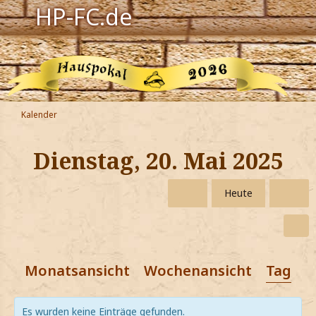
HP-FC.de
Navigation
Harry Potter
Der HP-FC
Kalender
Hogwarts
Dienstag, 20. Mai 2025
Zauberwelt
Heute
Willkommen
Jetzt Fanclub-Mitglied werden!
Monatsansicht
Wochenansicht
Tagesa
Es wurden keine Einträge gefunden.