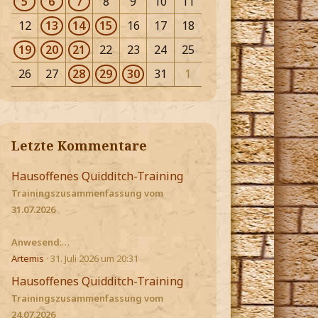
5
6
7
8
9
10
11
12
13
14
15
16
17
18
19
20
21
22
23
24
25
26
27
28
29
30
31
1
Letzte Kommentare
Hausoffenes Quidditch-Training
Trainingszusammenfassung vom
31.07.2026
Anwesend
:…
Artemis
31. Juli 2026 um 20:31
Hausoffenes Quidditch-Training
Trainingszusammenfassung vom
24.07.2026