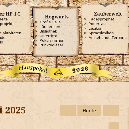
er HP-FC
Zauberwelt
Hogwarts
seite
Tagesprophet
Große Halle
projekte
Pottercast
Ländereien
m
Lexikon
Bibliothek
e Aktivitäten
Sprachlexikon
Unterricht
nder
Anstehende Termine
Pokalzimmer
ln
Punktegläser
i 2025
Heute