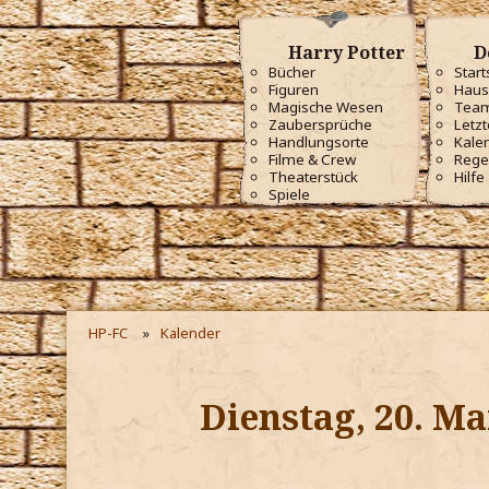
Harry Potter
D
Bücher
Start
Figuren
Haus
Magische Wesen
Tea
Zaubersprüche
Letzt
Handlungsorte
Kale
Filme & Crew
Rege
Theaterstück
Hilfe
Spiele
HP-FC
Kalender
Dienstag, 20. Ma