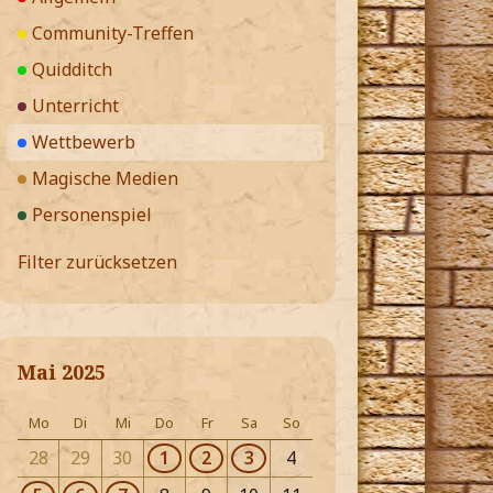
Community-Treffen
Quidditch
Unterricht
Wettbewerb
Magische Medien
Personenspiel
Filter zurücksetzen
Mai 2025
Mo
Di
Mi
Do
Fr
Sa
So
28
29
30
1
2
3
4