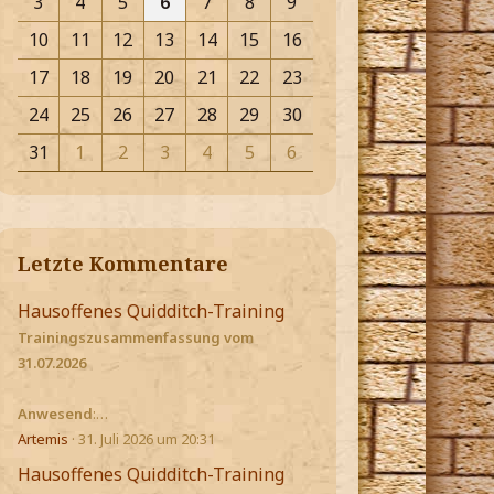
3
4
5
6
7
8
9
10
11
12
13
14
15
16
17
18
19
20
21
22
23
24
25
26
27
28
29
30
31
1
2
3
4
5
6
Letzte Kommentare
Hausoffenes Quidditch-Training
Trainingszusammenfassung vom
31.07.2026
Anwesend
:…
Artemis
31. Juli 2026 um 20:31
Hausoffenes Quidditch-Training