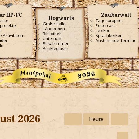
er HP-FC
Zauberwelt
Hogwarts
seite
Tagesprophet
Große Halle
projekte
Pottercast
Ländereien
m
Lexikon
Bibliothek
e Aktivitäten
Sprachlexikon
Unterricht
nder
Anstehende Termine
Pokalzimmer
ln
Punktegläser
ust 2026
Heute