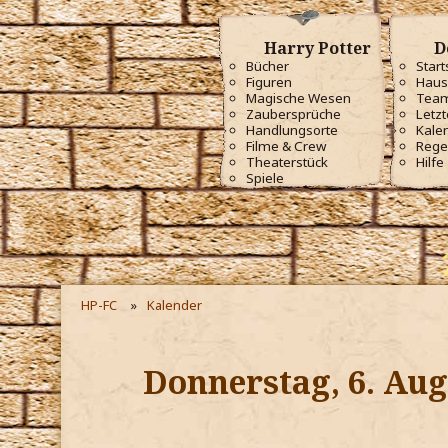
Harry Potter
D
Bücher
Start
Figuren
Haus
Magische Wesen
Tea
Zaubersprüche
Letzt
Handlungsorte
Kale
Filme & Crew
Rege
Theaterstück
Hilfe
Spiele
HP-FC
Kalender
Donnerstag, 6. Aug