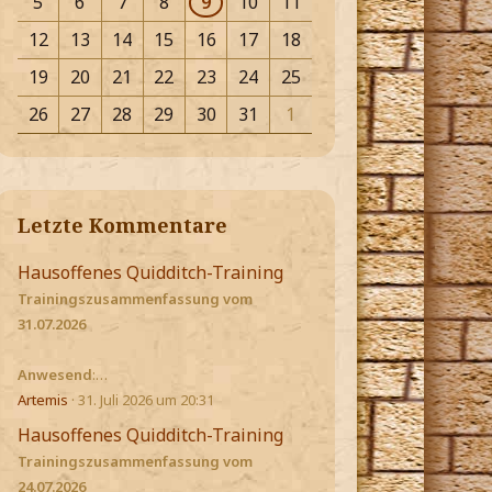
5
6
7
8
9
10
11
12
13
14
15
16
17
18
19
20
21
22
23
24
25
26
27
28
29
30
31
1
Letzte Kommentare
Hausoffenes Quidditch-Training
Trainingszusammenfassung vom
31.07.2026
Anwesend
:…
Artemis
31. Juli 2026 um 20:31
Hausoffenes Quidditch-Training
Trainingszusammenfassung vom
24.07.2026