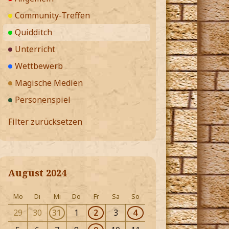
Community-Treffen
Quidditch
Unterricht
Wettbewerb
Magische Medien
Personenspiel
Filter zurücksetzen
August 2024
Mo
Di
Mi
Do
Fr
Sa
So
29
30
31
1
2
3
4