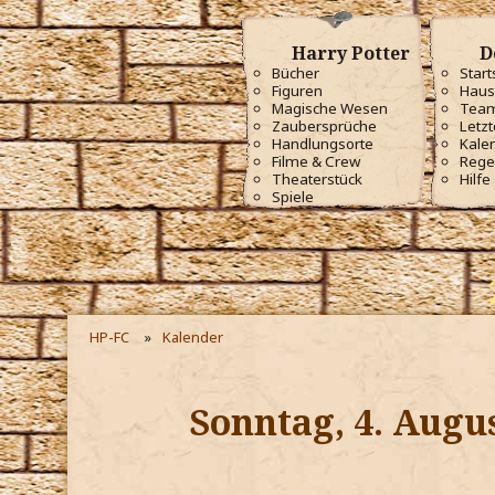
Harry Potter
D
Bücher
Start
Figuren
Haus
Magische Wesen
Tea
Zaubersprüche
Letzt
Handlungsorte
Kale
Filme & Crew
Rege
Theaterstück
Hilfe
Spiele
HP-FC
Kalender
Sonntag, 4. Augu