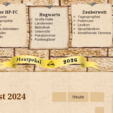
er HP-FC
Zauberwelt
Hogwarts
seite
Tagesprophet
Große Halle
projekte
Pottercast
Ländereien
m
Lexikon
Bibliothek
e Aktivitäten
Sprachlexikon
Unterricht
nder
Anstehende Termine
Pokalzimmer
ln
Punktegläser
st 2024
Heute