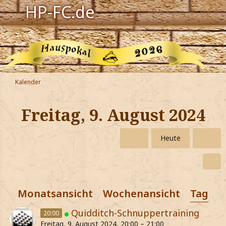
HP-FC.de
Navigation
Harry Potter
Der HP-FC
Kalender
Hogwarts
Freitag, 9. August 2024
Zauberwelt
Heute
Willkommen
Jetzt Fanclub-Mitglied werden!
Monatsansicht
Wochenansicht
Tagesa
Quidditch-Schnuppertraining
20:00
Freitag, 9. August 2024, 20:00 – 21:00