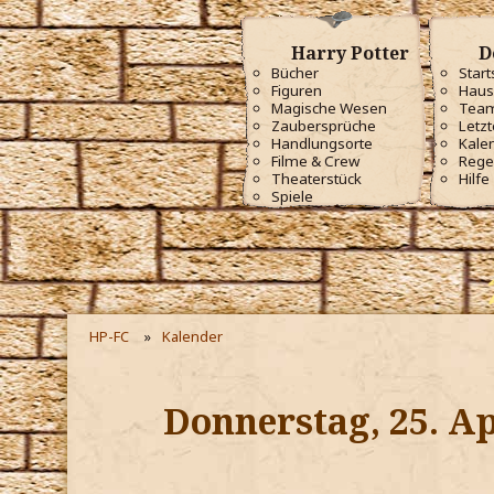
Harry Potter
D
Bücher
Start
Figuren
Haus
Magische Wesen
Tea
Zaubersprüche
Letzt
Handlungsorte
Kale
Filme & Crew
Rege
Theaterstück
Hilfe
Spiele
HP-FC
Kalender
Donnerstag, 25. Ap