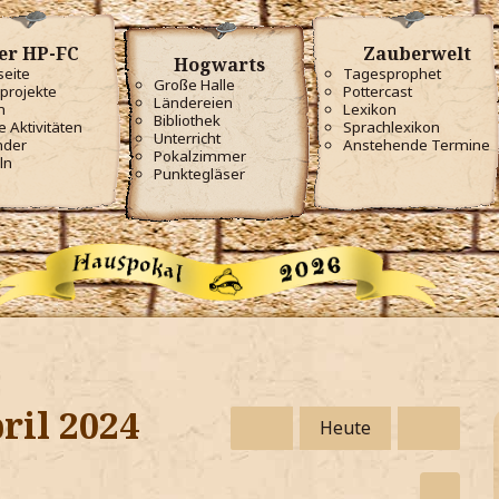
er HP-FC
Zauberwelt
Hogwarts
seite
Tagesprophet
Große Halle
projekte
Pottercast
Ländereien
m
Lexikon
Bibliothek
e Aktivitäten
Sprachlexikon
Unterricht
nder
Anstehende Termine
Pokalzimmer
ln
Punktegläser
ril 2024
Heute