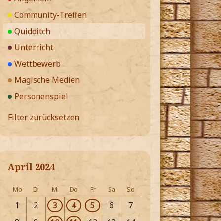
Community-Treffen
Quidditch
Unterricht
Wettbewerb
Magische Medien
Personenspiel
Filter zurücksetzen
April 2024
Mo
Di
Mi
Do
Fr
Sa
So
1
2
3
4
5
6
7