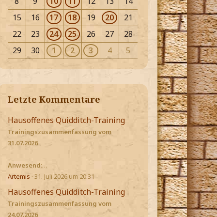
8
9
10
11
12
13
14
15
16
17
18
19
20
21
22
23
24
25
26
27
28
29
30
1
2
3
4
5
Letzte Kommentare
Hausoffenes Quidditch-Training
Trainingszusammenfassung vom
31.07.2026
Anwesend
:…
Artemis
31. Juli 2026 um 20:31
Hausoffenes Quidditch-Training
Trainingszusammenfassung vom
24.07.2026